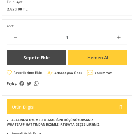
Ürün Fiyatı
2.820,00 TL
Adet:
Sepete Ekle
Hemen Al
Arkadaşına Öner
Yorum Yaz
Paylaş:
Ürün Bilgisi
ARACINIZA UYUMLU OLMADIĞINI DÜŞÜNÜYORSANIZ
WHATSAPP HATTINDAN BİZİMLE İRTİBATA GEÇEBİLİRSİNİZ.
Renault Yedek Parça