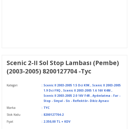
Scenic 2-II Sol Stop Lambası (Pembe)
(2003-2005) 8200127704 -Tyc
Kategori
Scenic II 2003-2005 1.5 Dci K9K
,
Scenic II 2003-2005
1.9 Dci F9Q
,
Scenic II 2003-2005 1.6 16V K4M
,
Scenic II 2003-2005 2.0 16V F4R
,
Aydınlatma - Far -
Stop - Sinyal - Sis - Reflektör- Dikiz Aynası
Marka
TYC
Stok Kodu
8200127704-2
Fiyat
2.350,00 TL + KDV