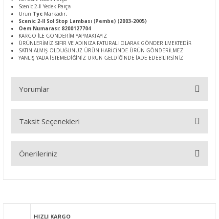
Scenic 2-II Yedek Parça
Ürün
Tyc
Markadır
.
Scenic 2-II Sol Stop Lambası (Pembe) (2003-2005)
Oem Numarası: 8200127704
KARGO İLE GÖNDERİM YAPMAKTAYIZ
ÜRÜNLERİMİZ SIFIR VE ADINIZA FATURALI OLARAK GÖNDERİLMEKTEDİR
SATIN ALMIŞ OLDUĞUNUZ ÜRÜN HARİCİNDE ÜRÜN GÖNDERİLMEZ
YANLIŞ YADA İSTEMEDİĞİNİZ ÜRÜN GELDİĞİNDE İADE EDEBİLİRSİNİZ
Yorumlar
Taksit Seçenekleri
Bu ürüne ilk yorumu siz yapın!
Önerileriniz
Yorum Yaz
Bu ürünün fiyat bilgisi, resim, ürün açıklamalarında ve diğer
konularda yetersiz gördüğünüz noktaları öneri formunu
kullanarak tarafımıza iletebilirsiniz.
Görüş ve önerileriniz için teşekkür ederiz.
HIZLI KARGO