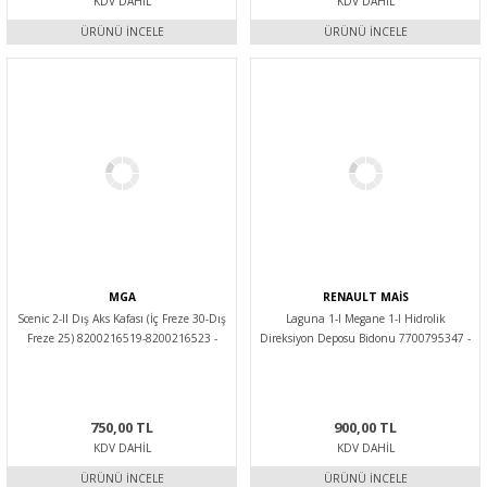
KDV DAHIL
KDV DAHIL
ÜRÜNÜ İNCELE
ÜRÜNÜ İNCELE
MGA
RENAULT MAİS
Scenic 2-II Dış Aks Kafası (İç Freze 30-Dış
Laguna 1-I Megane 1-I Hidrolik
Freze 25) 8200216519-8200216523 -
Direksiyon Deposu Bidonu 7700795347 -
Mga
Renault Mais
750,00 TL
900,00 TL
KDV DAHIL
KDV DAHIL
ÜRÜNÜ İNCELE
ÜRÜNÜ İNCELE