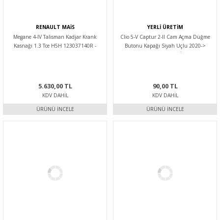
RENAULT MAİS
YERLİ ÜRETİM
Megane 4-IV Talisman Kadjar Krank
Clio 5-V Captur 2-II Cam Açma Düğme
Kasnağı 1.3 Tce H5H 123037140R -
Butonu Kapağı Siyah Uçlu 2020->
Renault Mais
254107073R -Yerli Üretim
5.630,00 TL
90,00 TL
KDV DAHIL
KDV DAHIL
ÜRÜNÜ İNCELE
ÜRÜNÜ İNCELE