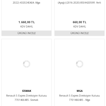
2022) 432024EA0A -Mga
(Ayağı) (2016-2020) 850442059R -Yerli
Kaporta
1.660,00 TL
660,00 TL
KDV DAHIL
KDV DAHIL
ÜRÜNÜ İNCELE
ÜRÜNÜ İNCELE
SİSMAK
MGA
Renault 5 Expres Direksiyon Kutusu
Renault 5 Expres Direksiyon Kutusu
7701466485 -Sismak
7701466485 - Mga