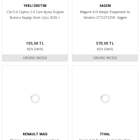
YERLİ ÜRETİM
SAGEM
Clio 5-V Captur 2-II Cam Açma Düğme
Megane 4-IV Kadjar Evaparatör Isı
Butonu Kapağı Krom Uçlu 2020->
Sensörü 277237325R -Sagem
254107073R -Yerli Üretim
105,00 TL
570,00 TL
KDV DAHIL
KDV DAHIL
ÜRÜNÜ İNCELE
ÜRÜNÜ İNCELE
RENAULT MAİS
İTHAL