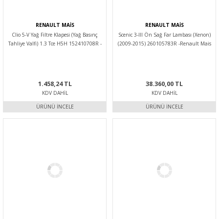
RENAULT MAİS
RENAULT MAİS
Clio 5-V Yağ Filtre Klapesi (Yağ Basınç
Scenic 3-III Ön Sağ Far Lambası (Xenon)
Tahliye Valfi) 1.3 Tce H5H 152410708R -
(2009-2015) 260105783R -Renault Mais
Renault Mais
1.458,24 TL
38.360,00 TL
KDV DAHIL
KDV DAHIL
ÜRÜNÜ İNCELE
ÜRÜNÜ İNCELE