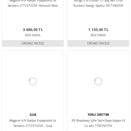
Megane 4-IV Kadjar Evaparatör Isı
Kango 3-III Duster 1-I Sağ Aks Orta
Sensörü 277237325R -Renault Mais
Rulman Yatağı Sportu 397744935R
-İthal
3.680,00 TL
1.155,00 TL
KDV DAHIL
KDV DAHIL
ÜRÜNÜ İNCELE
ÜRÜNÜ İNCELE
GUA
YERLİ ÜRETİM
Megane 4-IV Kadjar Evaparatör Isı
R9 Broadway Şifre Seti+Depo Kapak (4
Sensörü 277237325R - Gua
Lü set) 7700795759