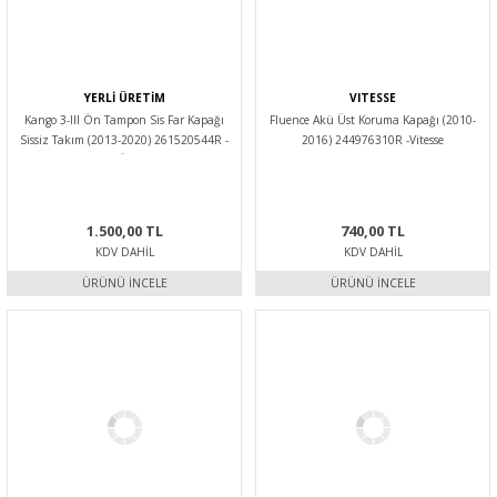
YERLİ ÜRETİM
VITESSE
Kango 3-III Ön Tampon Sis Far Kapağı
Fluence Akü Üst Koruma Kapağı (2010-
Sissiz Takım (2013-2020) 261520544R -
2016) 244976310R -Vitesse
Yerli Üretim
1.500,00 TL
740,00 TL
KDV DAHIL
KDV DAHIL
ÜRÜNÜ İNCELE
ÜRÜNÜ İNCELE