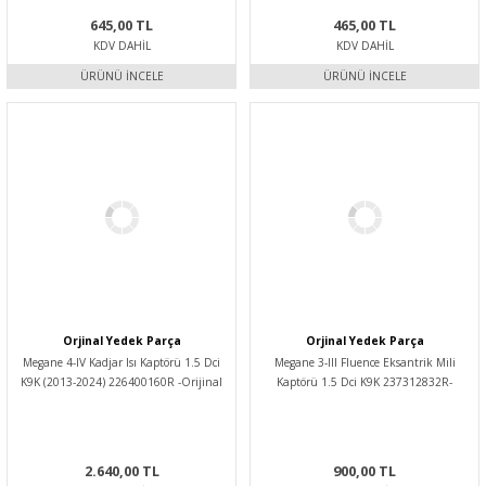
645,00 TL
465,00 TL
KDV DAHIL
KDV DAHIL
ÜRÜNÜ İNCELE
ÜRÜNÜ İNCELE
Orjinal Yedek Parça
Orjinal Yedek Parça
Megane 4-IV Kadjar Isı Kaptörü 1.5 Dci
Megane 3-III Fluence Eksantrik Mili
K9K (2013-2024) 226400160R -Orijinal
Kaptörü 1.5 Dci K9K 237312832R-
Yedek Parça
237318126R -Orijinal Yedek Parça
2.640,00 TL
900,00 TL