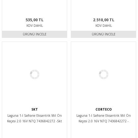
535,00 TL
2.510,00 TL
KDV DAHIL
KDV DAHIL
ÜRÜNÜ İNCELE
ÜRÜNÜ İNCELE
SKT
CORTECO
Laguna 1-I Safrane Eksantrik Mil Ön
Laguna 1-I Safrane Eksantrik Mil Ön
Keçesi 2.0 16V N7Q 7436842272 -Skt
Keçesi 2.0 16V N7Q 7436842272 -
Corteco