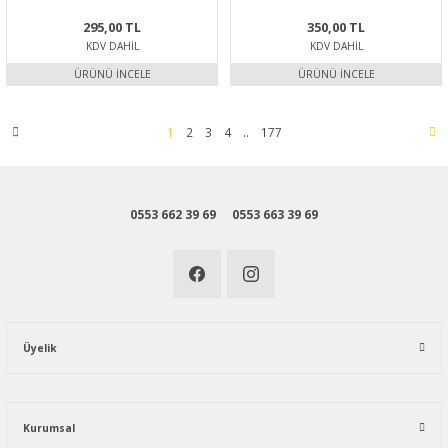
295,00 TL
350,00 TL
KDV DAHIL
KDV DAHIL
ÜRÜNÜ İNCELE
ÜRÜNÜ İNCELE
1
2
3
4
..
177
0553 662 39 69
0553 663 39 69
Üyelik
Kurumsal