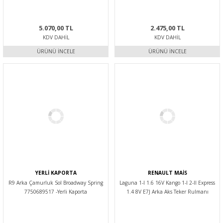
5.070,00 TL
2.475,00 TL
KDV DAHIL
KDV DAHIL
ÜRÜNÜ İNCELE
ÜRÜNÜ İNCELE
YERLİ KAPORTA
RENAULT MAİS
R9 Arka Çamurluk Sol Broadway Spring
Laguna 1-I 1.6 16V Kango 1-I 2-II Express
7750689517 -Yerli Kaporta
1.4 8V E7J Arka Aks Teker Rulmanı
Bilyası 7701205596 -Mais