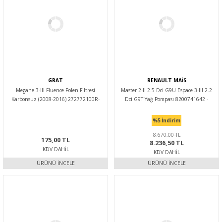
GRAT
RENAULT MAİS
Megane 3-III Fluence Polen Filtresi
Master 2-II 2.5 Dci G9U Espace 3-III 2.2
Karbonsuz (2008-2016) 272772100R-
Dci G9T Yağ Pompası 8200741642 -
272774936R -Grat
Renault Mais
%5
İndirim
8.670,00 TL
175,00 TL
8.236,50 TL
KDV DAHIL
KDV DAHIL
ÜRÜNÜ İNCELE
ÜRÜNÜ İNCELE