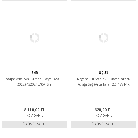
SNR
ÜÇ-EL
Kadjar Arka Aks Rulmanı Poryalı (2013-
Megane 2-II Scenic 2-II Motor Takozu
2022) 432024EA0A -Snr
Kulağı Sağ (Arka Taraf) 2.0 16V F4R
8200264322 -Üç-El
8.110,00 TL
620,00 TL
KDV DAHIL
KDV DAHIL
ÜRÜNÜ İNCELE
ÜRÜNÜ İNCELE