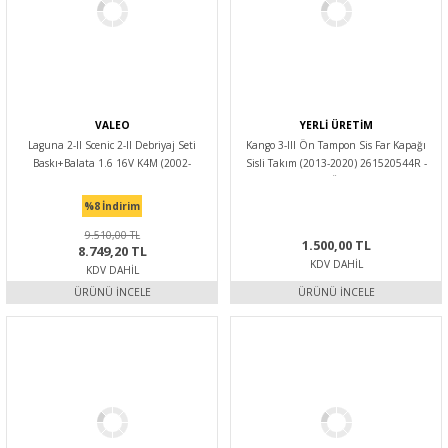
VALEO
YERLİ ÜRETİM
Laguna 2-II Scenic 2-II Debriyaj Seti
Kango 3-III Ön Tampon Sis Far Kapağı
Baskı+Balata 1.6 16V K4M (2002-
Sisli Takım (2013-2020) 261520544R -
2009) 7701475246 -Valeo
Yerli Üretim
%8
İndirim
9.510,00 TL
1.500,00 TL
8.749,20 TL
KDV DAHIL
KDV DAHIL
ÜRÜNÜ İNCELE
ÜRÜNÜ İNCELE