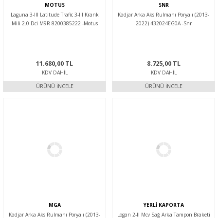
MOTUS
SNR
Laguna 3-III Latitude Trafic 3-III Krank
Kadjar Arka Aks Rulmanı Poryalı (2013-
Mili 2.0 Dci M9R 8200385222 -Motus
2022) 432024EG0A -Snr
11.680,00 TL
8.725,00 TL
KDV DAHIL
KDV DAHIL
ÜRÜNÜ İNCELE
ÜRÜNÜ İNCELE
MGA
YERLİ KAPORTA
Kadjar Arka Aks Rulmanı Poryalı (2013-
Logan 2-II Mcv Sağ Arka Tampon Braketi