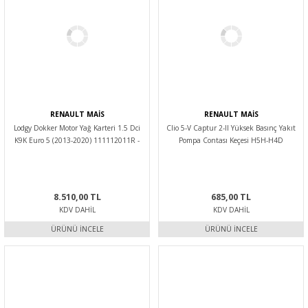
RENAULT MAİS
RENAULT MAİS
Lodgy Dokker Motor Yağ Karteri 1.5 Dci
Clio 5-V Captur 2-II Yüksek Basınç Yakıt
K9K Euro 5 (2013-2020) 111112011R -
Pompa Contası Keçesi H5H-H4D
Renault Mais
8201721417 -Renault Mais
8.510,00 TL
685,00 TL
KDV DAHIL
KDV DAHIL
ÜRÜNÜ İNCELE
ÜRÜNÜ İNCELE