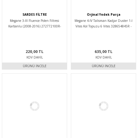
SARDES FİLTRE
Orjinal Yedek Parça
Megane 3-III Fluence Polen Filtresi
Megane 4-IV Talisman Kadjar Duster 1-I
Karbonlu (2008-2016) 272772100R-
Vites Kol Topuzu 6 Vites 328654845R -
272774936R -Sardes
Orjinal Yedek Parça
220,00 TL
635,00 TL
KDV DAHIL
KDV DAHIL
ÜRÜNÜ İNCELE
ÜRÜNÜ İNCELE