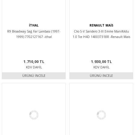
İTHAL
RENAULT MAİS
R9 Broadway Sağ Far Lambası (1997-
Clio 5-V Sandero 3-III Emme Manifoldu
1999) 7702127167 -ithal
1.0 Tce H4D 140037318R -Renault Mais
1.710,00 TL
1.930,00 TL
KDV DAHIL
KDV DAHIL
ÜRÜNÜ İNCELE
ÜRÜNÜ İNCELE