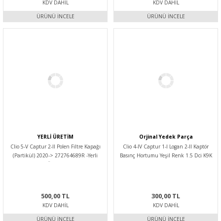
KDV DAHIL
KDV DAHIL
ÜRÜNÜ İNCELE
ÜRÜNÜ İNCELE
YERLİ ÜRETİM
Orjinal Yedek Parça
Clio 5-V Captur 2-II Polen Filtre Kapağı
Clio 4-IV Captur 1-I Logan 2-II Kaptör
(Partikül) 2020-> 272764689R -Yerli
Basınç Hortumu Yeşil Renk 1.5 Dci K9K
Üretim
208740364R-Orijinal Yed
500,00 TL
300,00 TL
KDV DAHIL
KDV DAHIL
ÜRÜNÜ İNCELE
ÜRÜNÜ İNCELE