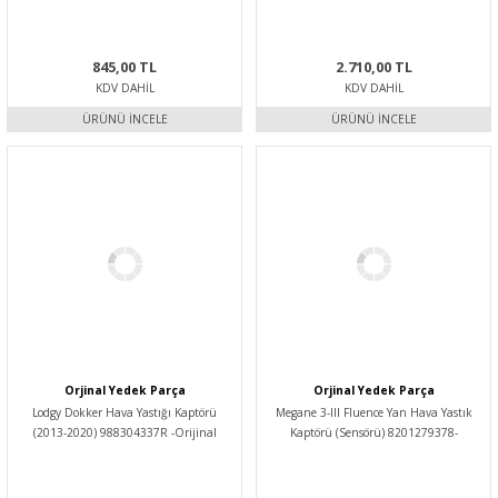
845,00 TL
2.710,00 TL
KDV DAHIL
KDV DAHIL
ÜRÜNÜ İNCELE
ÜRÜNÜ İNCELE
Orjinal Yedek Parça
Orjinal Yedek Parça
Lodgy Dokker Hava Yastığı Kaptörü
Megane 3-III Fluence Yan Hava Yastık
(2013-2020) 988304337R -Orijinal
Kaptörü (Sensörü) 8201279378-
Yedek Parça
8200385078 -Orijinal Yedek Parça