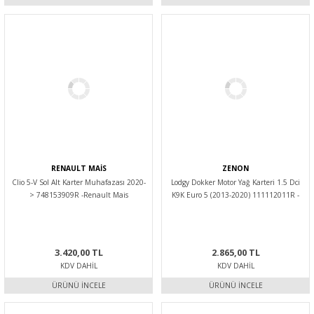
RENAULT MAİS
ZENON
Clio 5-V Sol Alt Karter Muhafazası 2020-
Lodgy Dokker Motor Yağ Karteri 1.5 Dci
> 748153909R -Renault Mais
K9K Euro 5 (2013-2020) 111112011R -
Zenon
3.420,00 TL
2.865,00 TL
KDV DAHIL
KDV DAHIL
ÜRÜNÜ İNCELE
ÜRÜNÜ İNCELE