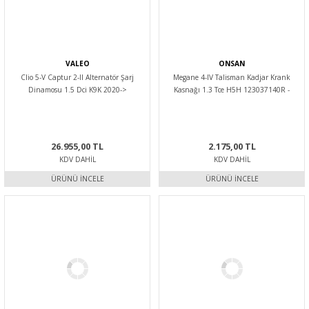
VALEO
ONSAN
Clio 5-V Captur 2-II Alternatör Şarj
Megane 4-IV Talisman Kadjar Krank
Dinamosu 1.5 Dci K9K 2020->
Kasnağı 1.3 Tce H5H 123037140R -
231003676R -Valeo
Onsan
26.955,00 TL
2.175,00 TL
KDV DAHIL
KDV DAHIL
ÜRÜNÜ İNCELE
ÜRÜNÜ İNCELE