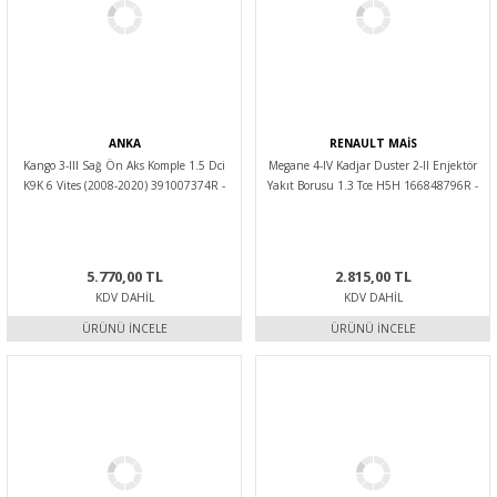
ANKA
RENAULT MAİS
Kango 3-III Sağ Ön Aks Komple 1.5 Dci
Megane 4-IV Kadjar Duster 2-II Enjektör
K9K 6 Vites (2008-2020) 391007374R -
Yakıt Borusu 1.3 Tce H5H 166848796R -
Anka
Renault Mais
5.770,00 TL
2.815,00 TL
KDV DAHIL
KDV DAHIL
ÜRÜNÜ İNCELE
ÜRÜNÜ İNCELE