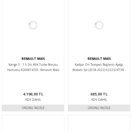
RENAULT MAİS
RENAULT MAİS
Kango 3 - 1.5 Dci K9K Turbo Borusu
Kadjar Ön Tampon Bağlantı Ayağı
Hortumu 8200874705 -Renault Mais
Braketi Sol (2018-2022) 622232473R -
Renault Mais
4.190,00 TL
685,00 TL
KDV DAHIL
KDV DAHIL
ÜRÜNÜ İNCELE
ÜRÜNÜ İNCELE