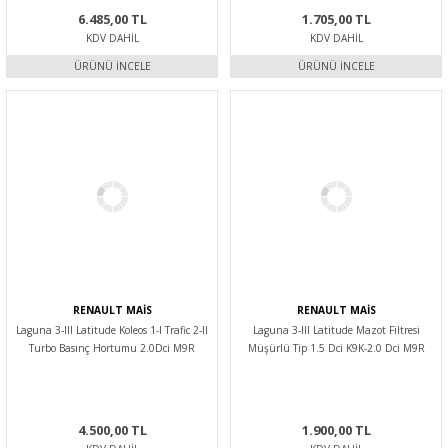
6.485,00 TL
1.705,00 TL
KDV DAHIL
KDV DAHIL
ÜRÜNÜ İNCELE
ÜRÜNÜ İNCELE
RENAULT MAİS
RENAULT MAİS
Laguna 3-III Latitude Koleos 1-I Trafic 2-II
Laguna 3-III Latitude Mazot Filtresi
Turbo Basınç Hortumu 2.0Dci M9R
Müşürlü Tip 1.5 Dci K9K-2.0 Dci M9R
223217707R-Renault Mais
164001137R-164005033R -Mais
4.500,00 TL
1.900,00 TL