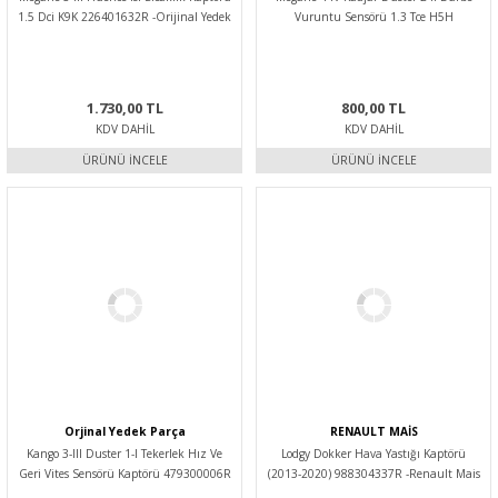
1.5 Dci K9K 226401632R -Orijinal Yedek
Vuruntu Sensörü 1.3 Tce H5H
Parça
220608897R -Orijinal Yedek Parça
1.730,00 TL
800,00 TL
KDV DAHIL
KDV DAHIL
ÜRÜNÜ İNCELE
ÜRÜNÜ İNCELE
Orjinal Yedek Parça
RENAULT MAİS
Kango 3-III Duster 1-I Tekerlek Hız Ve
Lodgy Dokker Hava Yastığı Kaptörü
Geri Vites Sensörü Kaptörü 479300006R
(2013-2020) 988304337R -Renault Mais
-Orijinal Yedek Parça