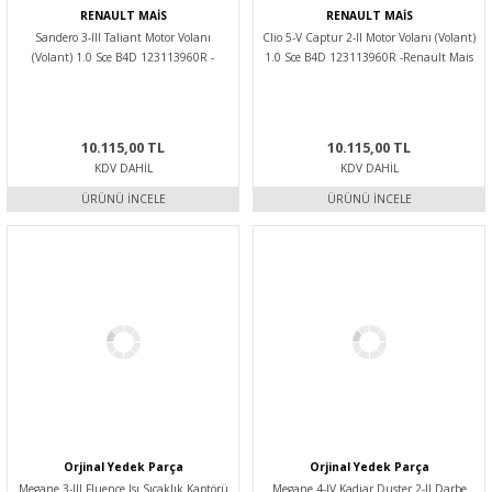
RENAULT MAİS
RENAULT MAİS
Sandero 3-III Taliant Motor Volanı
Clio 5-V Captur 2-II Motor Volanı (Volant)
(Volant) 1.0 Sce B4D 123113960R -
1.0 Sce B4D 123113960R -Renault Mais
Renault Mais
10.115,00 TL
10.115,00 TL
KDV DAHIL
KDV DAHIL
ÜRÜNÜ İNCELE
ÜRÜNÜ İNCELE
Orjinal Yedek Parça
Orjinal Yedek Parça
Megane 3-III Fluence Isı Sıcaklık Kaptörü
Megane 4-IV Kadjar Duster 2-II Darbe