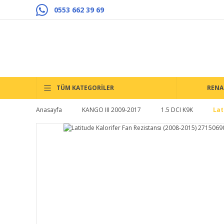
0553 662 39 69
TÜM KATEGORİLER
RENA
Anasayfa
KANGO III 2009-2017
1.5 DCI K9K
Lat