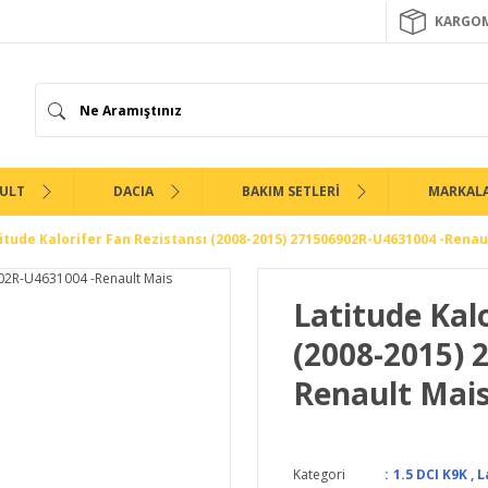
KARGOM
ULT
DACIA
BAKIM SETLERİ
MARKAL
itude Kalorifer Fan Rezistansı (2008-2015) 271506902R-U4631004 -Renau
Latitude Kalo
(2008-2015) 
Renault Mai
Kategori
1.5 DCI K9K
,
L