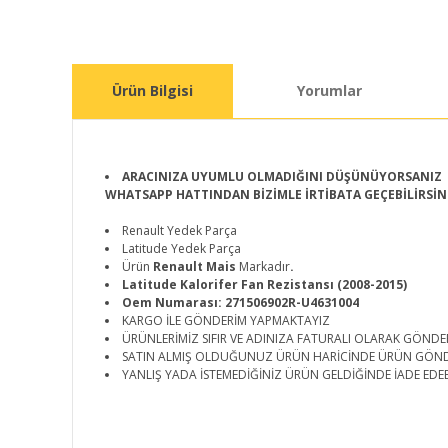
Ürün Bilgisi
Yorumlar
ARACINIZA UYUMLU OLMADIĞINI DÜŞÜNÜYORSANIZ
WHATSAPP HATTINDAN BİZİMLE İRTİBATA GEÇEBİLİRSİN
Renault Yedek Parça
Latitude Yedek Parça
Ürün
Renault Mais
Markadır
.
Latitude Kalorifer Fan Rezistansı (2008-2015)
Oem Numarası: 271506902R-U4631004
KARGO İLE GÖNDERİM YAPMAKTAYIZ
ÜRÜNLERİMİZ SIFIR VE ADINIZA FATURALI OLARAK GÖNDE
SATIN ALMIŞ OLDUĞUNUZ ÜRÜN HARİCİNDE ÜRÜN GÖN
YANLIŞ YADA İSTEMEDİĞİNİZ ÜRÜN GELDİĞİNDE İADE EDEB