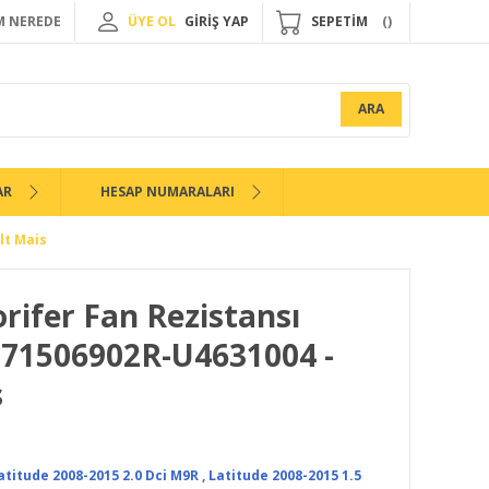
 NEREDE
ÜYE OL
GİRİŞ YAP
SEPETİM
ARA
AR
HESAP NUMARALARI
lt Mais
rifer Fan Rezistansı
271506902R-U4631004 -
s
atitude 2008-2015 2.0 Dci M9R
,
Latitude 2008-2015 1.5