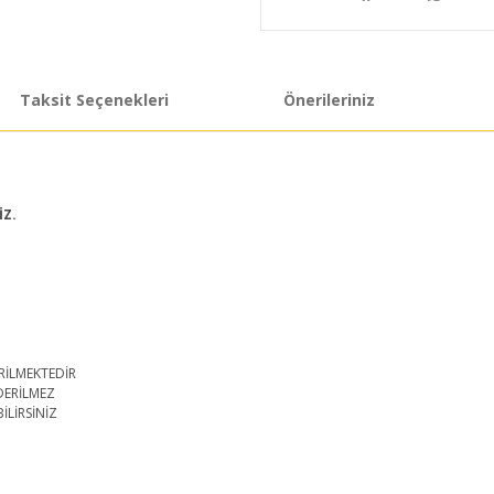
Taksit Seçenekleri
Önerileriniz
İZ.
RİLMEKTEDİR
DERİLMEZ
İLİRSİNİZ