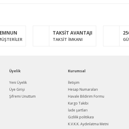
iğer konularda yetersiz gördüğünüz noktaları öneri formunu kullanarak taraf
Bu ürüne ilk yorumu siz yapın!
MEMNUN
TAKSİT AVANTAJI
25
Yorum Yaz
ÜŞTERİLER
TAKSİT İMKANI
GÜ
Üyelik
Kurumsal
Yeni Üyelik
İletişim
Üye Girişi
Hesap Numaraları
Şifremi Unuttum
Havale Bildirim Formu
Gönder
Kargo Takibi
İade şartları
Gizlilik politikası
K.V.K.K. Aydınlatma Metni