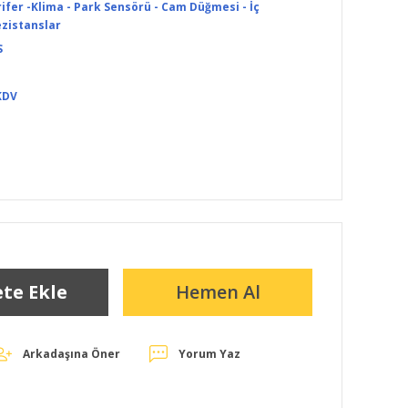
ifer -Klima - Park Sensörü - Cam Düğmesi - İç
zistanslar
S
KDV
te Ekle
Hemen Al
Arkadaşına Öner
Yorum Yaz