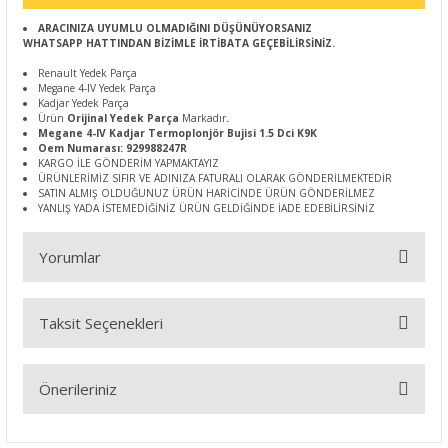
ARACINIZA UYUMLU OLMADIĞINI DÜŞÜNÜYORSANIZ
WHATSAPP HATTINDAN BİZİMLE İRTİBATA GEÇEBİLİRSİNİZ.
Renault Yedek Parça
Megane 4-IV Yedek Parça
Kadjar Yedek Parça
Ürün
Orijinal Yedek Parça
Markadır
.
Megane 4-IV Kadjar Termoplonjör Bujisi 1.5 Dci K9K
Oem Numarası: 929988247R
KARGO İLE GÖNDERİM YAPMAKTAYIZ
ÜRÜNLERİMİZ SIFIR VE ADINIZA FATURALI OLARAK GÖNDERİLMEKTEDİR
SATIN ALMIŞ OLDUĞUNUZ ÜRÜN HARİCİNDE ÜRÜN GÖNDERİLMEZ
YANLIŞ YADA İSTEMEDİĞİNİZ ÜRÜN GELDİĞİNDE İADE EDEBİLİRSİNİZ
Yorumlar
Taksit Seçenekleri
Bu ürüne ilk yorumu siz yapın!
Önerileriniz
Yorum Yaz
Bu ürünün fiyat bilgisi, resim, ürün açıklamalarında ve diğer