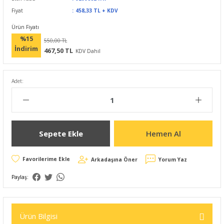
Fiyat
458,33 TL + KDV
Ürün Fiyatı
%15
550,00 TL
İndirim
467,50 TL
KDV Dahil
Adet:
Sepete Ekle
Hemen Al
Arkadaşına Öner
Yorum Yaz
Paylaş:
Ürün Bilgisi