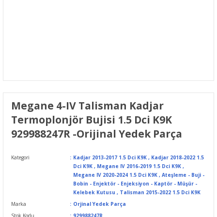
Megane 4-IV Talisman Kadjar
Termoplonjör Bujisi 1.5 Dci K9K
929988247R -Orijinal Yedek Parça
Kategori
Kadjar 2013-2017 1.5 Dci K9K
,
Kadjar 2018-2022 1.5
Dci K9K
,
Megane IV 2016-2019 1.5 Dci K9K
,
Megane IV 2020-2024 1.5 Dci K9K
,
Ateşleme - Buji -
Bobin - Enjektör - Enjeksiyon - Kaptör - Müşür -
Kelebek Kutusu
,
Talisman 2015-2022 1.5 Dci K9K
Marka
Orjinal Yedek Parça
Stok Kodu
929988247R