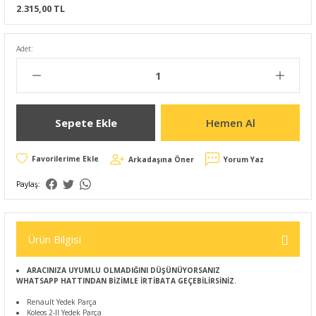
2.315,00 TL
Adet:
Sepete Ekle
Hemen Al
Arkadaşına Öner
Yorum Yaz
Paylaş:
Ürün Bilgisi
ARACINIZA UYUMLU OLMADIĞINI DÜŞÜNÜYORSANIZ
WHATSAPP HATTINDAN BİZİMLE İRTİBATA GEÇEBİLİRSİNİZ.
Renault Yedek Parça
Koleos 2-II Yedek Parça