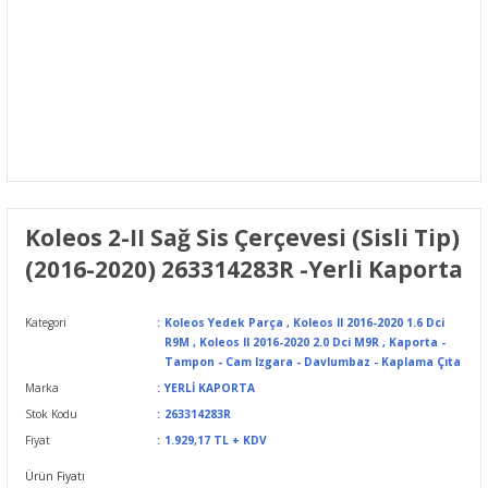
Koleos 2-II Sağ Sis Çerçevesi (Sisli Tip)
(2016-2020) 263314283R -Yerli Kaporta
Kategori
Koleos Yedek Parça
,
Koleos II 2016-2020 1.6 Dci
R9M
,
Koleos II 2016-2020 2.0 Dci M9R
,
Kaporta -
Tampon - Cam Izgara - Davlumbaz - Kaplama Çıta
Marka
YERLİ KAPORTA
Stok Kodu
263314283R
Fiyat
1.929,17 TL + KDV
Ürün Fiyatı