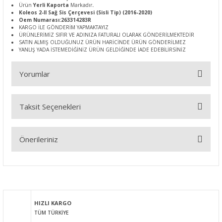
Ürün
Yerli Kaporta
Markadır
.
Koleos 2-II Sağ Sis Çerçevesi (Sisli Tip) (2016-2020)
Oem Numarası:263314283R
KARGO İLE GÖNDERİM YAPMAKTAYIZ
ÜRÜNLERİMİZ SIFIR VE ADINIZA FATURALI OLARAK GÖNDERİLMEKTEDİR
SATIN ALMIŞ OLDUĞUNUZ ÜRÜN HARİCİNDE ÜRÜN GÖNDERİLMEZ
YANLIŞ YADA İSTEMEDİĞİNİZ ÜRÜN GELDİĞİNDE İADE EDEBİLİRSİNİZ
Yorumlar
Taksit Seçenekleri
Bu ürüne ilk yorumu siz yapın!
Önerileriniz
Yorum Yaz
Bu ürünün fiyat bilgisi, resim, ürün açıklamalarında ve diğer
konularda yetersiz gördüğünüz noktaları öneri formunu
kullanarak tarafımıza iletebilirsiniz.
Görüş ve önerileriniz için teşekkür ederiz.
HIZLI KARGO
TÜM TÜRKİYE
Ürün resmi kalitesiz, bozuk veya görüntülenemiyor.