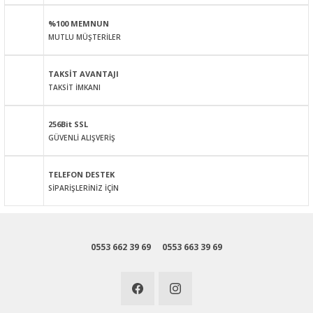
Ürün açıklamasında eksik bilgiler bulunuyor.
%100 MEMNUN
Ürün bilgilerinde hatalar bulunuyor.
MUTLU MÜŞTERİLER
Ürün fiyatı diğer sitelerden daha pahalı.
Bu ürüne benzer farklı alternatifler olmalı.
TAKSİT AVANTAJI
TAKSİT İMKANI
256Bit SSL
GÜVENLİ ALIŞVERİŞ
Gönder
TELEFON DESTEK
SİPARİŞLERİNİZ İÇİN
0553 662 39 69
0553 663 39 69