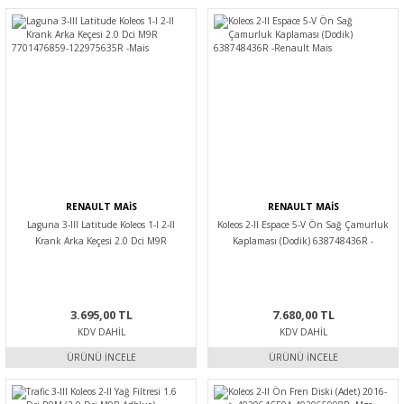
RENAULT MAİS
RENAULT MAİS
Laguna 3-III Latitude Koleos 1-I 2-II
Koleos 2-II Espace 5-V Ön Sağ Çamurluk
Krank Arka Keçesi 2.0 Dci M9R
Kaplaması (Dodik) 638748436R -
7701476859-122975635R -Mais
Renault Mais
3.695,00 TL
7.680,00 TL
KDV DAHIL
KDV DAHIL
ÜRÜNÜ İNCELE
ÜRÜNÜ İNCELE