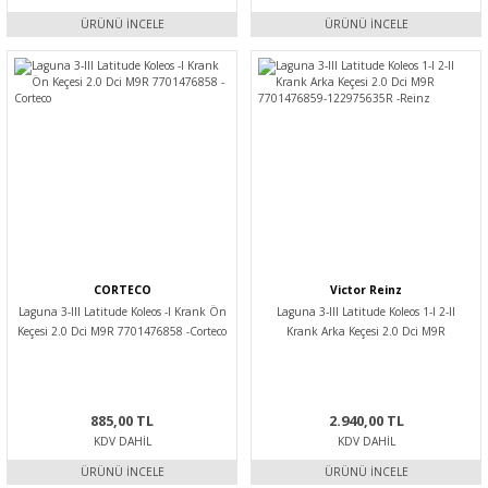
ÜRÜNÜ İNCELE
ÜRÜNÜ İNCELE
CORTECO
Victor Reinz
Laguna 3-III Latitude Koleos -I Krank Ön
Laguna 3-III Latitude Koleos 1-I 2-II
Keçesi 2.0 Dci M9R 7701476858 -Corteco
Krank Arka Keçesi 2.0 Dci M9R
7701476859-122975635R -Reinz
885,00 TL
2.940,00 TL
KDV DAHIL
KDV DAHIL
ÜRÜNÜ İNCELE
ÜRÜNÜ İNCELE