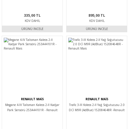
335,00 TL
895,00 TL
KDV DAHIL
KDV DAHIL
ÜRÜNÜ İNCELE
ÜRÜNÜ İNCELE
RENAULT MAİS
RENAULT MAİS
Megane 4-IV Talisman Kaleos 2-II Kadjar
Trafic 3-III Koleos 2-II Yağ Soğutucusu 2.0
Park Sensörü 253A44101R - Renault
DCİ M9R (AdBlue) 152084648R -Renault
Mais
Mais