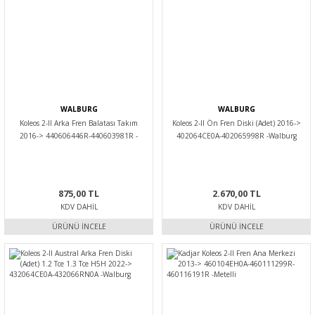
WALBURG
WALBURG
Koleos 2-II Arka Fren Balatası Takım
Koleos 2-II Ön Fren Diski (Adet) 2016->
2016-> 440606446R-440603981R -
402064CE0A-402065998R -Walburg
Walburg
875,00 TL
2.670,00 TL
KDV DAHIL
KDV DAHIL
ÜRÜNÜ İNCELE
ÜRÜNÜ İNCELE