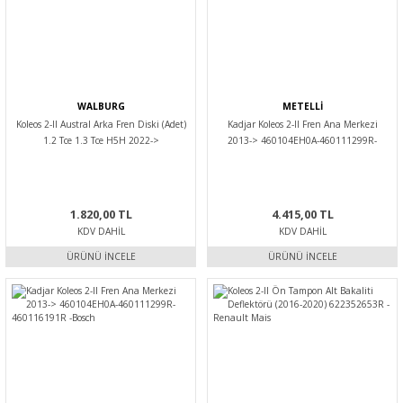
WALBURG
METELLİ
Koleos 2-II Austral Arka Fren Diski (Adet)
Kadjar Koleos 2-II Fren Ana Merkezi
1.2 Tce 1.3 Tce H5H 2022->
2013-> 460104EH0A-460111299R-
432064CE0A-432066RN0A -Walburg
460116191R -Metelli
1.820,00 TL
4.415,00 TL
KDV DAHIL
KDV DAHIL
ÜRÜNÜ İNCELE
ÜRÜNÜ İNCELE