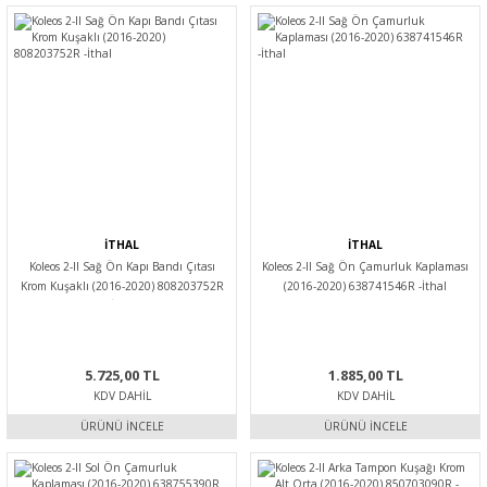
İTHAL
İTHAL
Koleos 2-II Sağ Ön Kapı Bandı Çıtası
Koleos 2-II Sağ Ön Çamurluk Kaplaması
Krom Kuşaklı (2016-2020) 808203752R
(2016-2020) 638741546R -İthal
-İthal
5.725,00 TL
1.885,00 TL
KDV DAHIL
KDV DAHIL
ÜRÜNÜ İNCELE
ÜRÜNÜ İNCELE