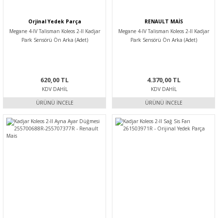
Orjinal Yedek Parça
RENAULT MAİS
Megane 4-IV Talisman Koleos 2-II Kadjar
Megane 4-IV Talisman Koleos 2-II Kadjar
Park Sensörü Ön Arka (Adet)
Park Sensörü Ön Arka (Adet)
284389618R-253A44101R -Orijinal
284389618R-253A44101R -Mais
620,00 TL
4.370,00 TL
KDV DAHIL
KDV DAHIL
ÜRÜNÜ İNCELE
ÜRÜNÜ İNCELE