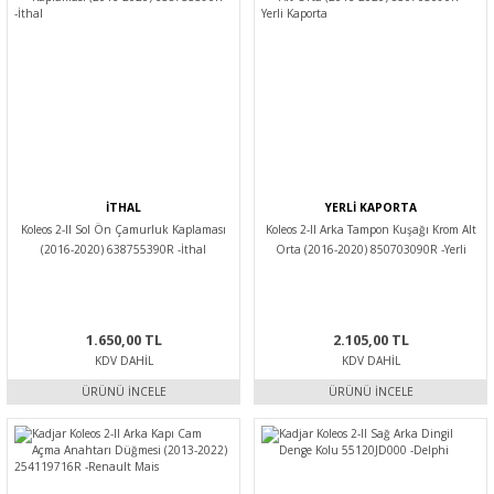
İTHAL
YERLİ KAPORTA
Koleos 2-II Sol Ön Çamurluk Kaplaması
Koleos 2-II Arka Tampon Kuşağı Krom Alt
(2016-2020) 638755390R -İthal
Orta (2016-2020) 850703090R -Yerli
Kaporta
1.650,00 TL
2.105,00 TL
KDV DAHIL
KDV DAHIL
ÜRÜNÜ İNCELE
ÜRÜNÜ İNCELE