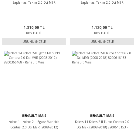
Saplaması Takım 2.0 Dci M9R
Saplaması Takım 2.0 Dci M9R
7701473571 -Supsan
7701473571 -Reinz
1.810,00 TL
1.120,00 TL
KDV DAHIL
KDV DAHIL
ÜRÜNÜ İNCELE
ÜRÜNÜ İNCELE
RENAULT MAİS
RENAULT MAİS
Koleos 1-I Koleos 2-II Egzoz Manifold
Koleos 1-I Koleos 2-II Turbo Contası 2.0
Contası 2.0 Dci M9R (2008-2012)
Dci M9R (2008-2018) 8200616153 -
8200366168 - Renault Mais
Renault Mais