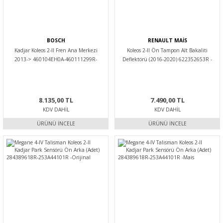
BOSCH
RENAULT MAİS
Kadjar Koleos 2-II Fren Ana Merkezi
Koleos 2-II Ön Tampon Alt Bakaliti
2013-> 460104EH0A-460111299R-
Deflektörü (2016-2020) 622352653R -
460116191R -Bosch
Renault Mais
8.135,00 TL
7.490,00 TL
KDV DAHIL
KDV DAHIL
ÜRÜNÜ İNCELE
ÜRÜNÜ İNCELE