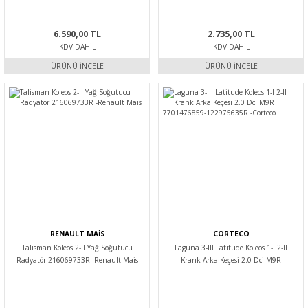
6.590,00 TL
2.735,00 TL
KDV DAHIL
KDV DAHIL
ÜRÜNÜ İNCELE
ÜRÜNÜ İNCELE
RENAULT MAİS
CORTECO
Talisman Koleos 2-II Yağ Soğutucu
Laguna 3-III Latitude Koleos 1-I 2-II
Radyatör 216069733R -Renault Mais
Krank Arka Keçesi 2.0 Dci M9R
7701476859-122975635R -Corteco