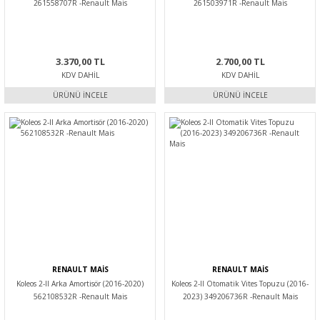
261558707R -Renault Mais
261503971R -Renault Mais
3.370,00 TL
2.700,00 TL
KDV DAHIL
KDV DAHIL
ÜRÜNÜ İNCELE
ÜRÜNÜ İNCELE
RENAULT MAİS
RENAULT MAİS
Koleos 2-II Arka Amortisör (2016-2020)
Koleos 2-II Otomatik Vites Topuzu (2016-
562108532R -Renault Mais
2023) 349206736R -Renault Mais