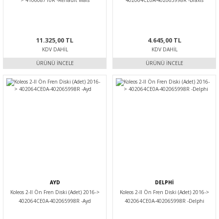
> 410608710R -Renault Mais
402064CE0A-402065998R -Braxis
11.325,00 TL
4.645,00 TL
KDV DAHIL
KDV DAHIL
ÜRÜNÜ İNCELE
ÜRÜNÜ İNCELE
AYD
DELPHİ
Koleos 2-II Ön Fren Diski (Adet) 2016->
Koleos 2-II Ön Fren Diski (Adet) 2016->
402064CE0A-402065998R -Ayd
402064CE0A-402065998R -Delphi