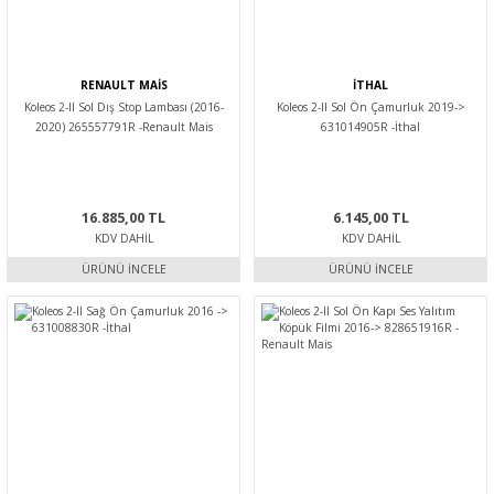
RENAULT MAİS
İTHAL
Koleos 2-II Sol Dış Stop Lambası (2016-
Koleos 2-II Sol Ön Çamurluk 2019->
2020) 265557791R -Renault Mais
631014905R -İthal
16.885,00 TL
6.145,00 TL
KDV DAHIL
KDV DAHIL
ÜRÜNÜ İNCELE
ÜRÜNÜ İNCELE