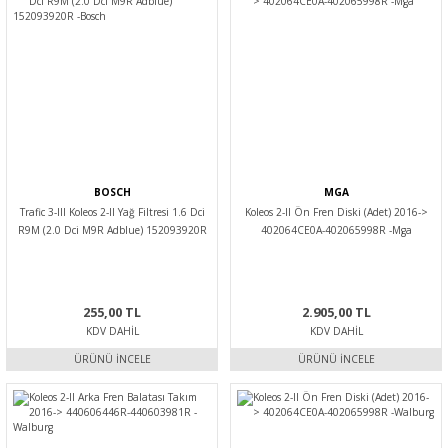
BOSCH
MGA
Trafic 3-III Koleos 2-II Yağ Filtresi 1.6 Dci
Koleos 2-II Ön Fren Diski (Adet) 2016->
R9M (2.0 Dci M9R Adblue) 152093920R
402064CE0A-402065998R -Mga
-Bosch
255,00 TL
2.905,00 TL
KDV DAHIL
KDV DAHIL
ÜRÜNÜ İNCELE
ÜRÜNÜ İNCELE