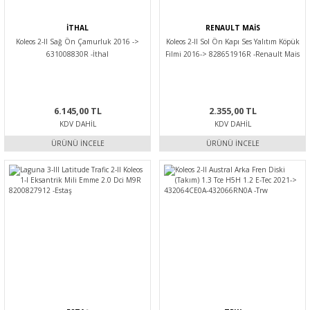
İTHAL
RENAULT MAİS
Koleos 2-II Sağ Ön Çamurluk 2016 ->
Koleos 2-II Sol Ön Kapı Ses Yalıtım Köpük
631008830R -İthal
Filmi 2016-> 828651916R -Renault Mais
6.145,00 TL
2.355,00 TL
KDV DAHIL
KDV DAHIL
ÜRÜNÜ İNCELE
ÜRÜNÜ İNCELE