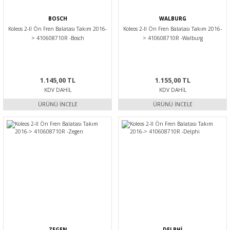
BOSCH
WALBURG
Koleos 2-II Ön Fren Balatası Takım 2016-
Koleos 2-II Ön Fren Balatası Takım 2016-
> 410608710R -Bosch
> 410608710R -Walburg
1.145,00 TL
1.155,00 TL
KDV DAHIL
KDV DAHIL
ÜRÜNÜ İNCELE
ÜRÜNÜ İNCELE
ZEGEN
DELPHİ