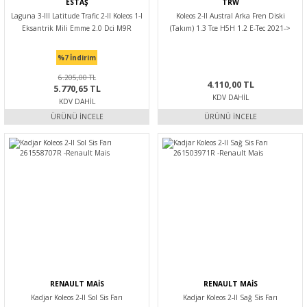
ESTAŞ
TRW
Laguna 3-III Latitude Trafic 2-II Koleos 1-I
Koleos 2-II Austral Arka Fren Diski
Eksantrik Mili Emme 2.0 Dci M9R
(Takım) 1.3 Tce H5H 1.2 E-Tec 2021->
8200827912 -Estaş
432064CE0A-432066RN0A -Trw
%7
İndirim
6.205,00 TL
4.110,00 TL
5.770,65 TL
KDV DAHIL
KDV DAHIL
ÜRÜNÜ İNCELE
ÜRÜNÜ İNCELE
RENAULT MAİS
RENAULT MAİS
Kadjar Koleos 2-II Sol Sis Farı
Kadjar Koleos 2-II Sağ Sis Farı