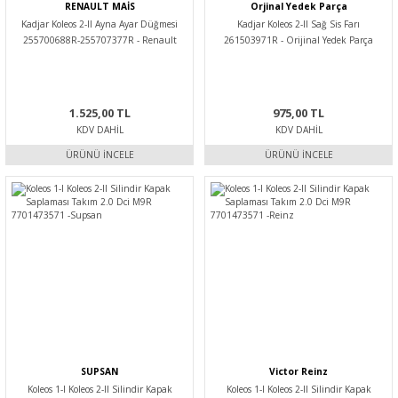
RENAULT MAİS
Orjinal Yedek Parça
Kadjar Koleos 2-II Ayna Ayar Düğmesi
Kadjar Koleos 2-II Sağ Sis Farı
255700688R-255707377R - Renault
261503971R - Orijinal Yedek Parça
Mais
1.525,00 TL
975,00 TL
KDV DAHIL
KDV DAHIL
ÜRÜNÜ İNCELE
ÜRÜNÜ İNCELE
SUPSAN
Victor Reinz
Koleos 1-I Koleos 2-II Silindir Kapak
Koleos 1-I Koleos 2-II Silindir Kapak