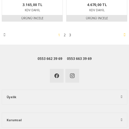
3.165,00 TL
4.670,00 TL
KDV DAHIL
KDV DAHIL
ÜRÜNÜ İNCELE
ÜRÜNÜ İNCELE
1
2
3
0553 662 39 69
0553 663 39 69
Üyelik
Kurumsal