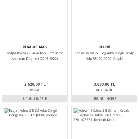
RENAULT MAİS
DELPHİ
Kadjar Koleos 2-II Arka Kapı Cam Açma
Kadjar Koleos 2-II Sağ Arka Dingil Denge
Anahtarı Düğmesi (2013-2022)
Kolu 55120JD000 -Delphi
254119716R -Renault Mais
2.620,00 TL
3.830,00 TL
KDV DAHIL
KDV DAHIL
ÜRÜNÜ İNCELE
ÜRÜNÜ İNCELE