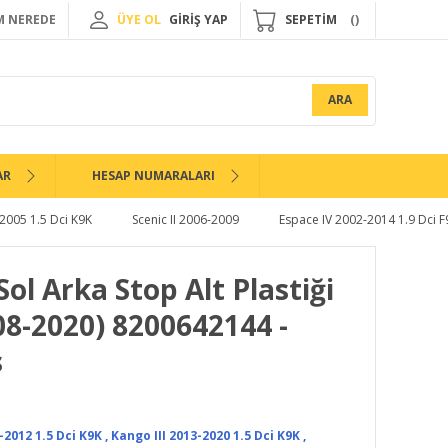
 NEREDE
ÜYE OL
GİRİŞ YAP
SEPETİM
ARA
AR
HESAP NUMARALARI
-2005 1.5 Dci K9K
Scenic II 2006-2009
Espace IV 2002-2014 1.9 Dci 
Sol Arka Stop Alt Plastiği
08-2020) 8200642144 -
s
-2012 1.5 Dci K9K
,
Kango III 2013-2020 1.5 Dci K9K
,