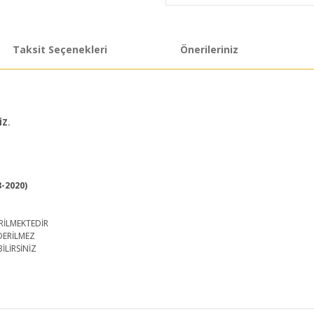
Taksit Seçenekleri
Önerileriniz
İZ.
8-2020)
RİLMEKTEDİR
DERİLMEZ
İLİRSİNİZ