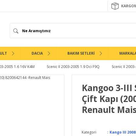
KARGOM
ULT
DACIA
BAKIM SETLERİ
MARKAL
003-2005 1.6 16V K4M
Scenic II 2003-2005 1.9 Dci F9Q
Scenic II 2003
Kangoo 3-III 
Çift Kapı (20
Renault Mai
Kategori
Kango III 2008