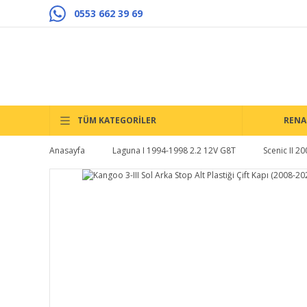
0553 662 39 69
TÜM KATEGORİLER
RENA
Anasayfa
Laguna I 1994-1998 2.2 12V G8T
Scenic II 2