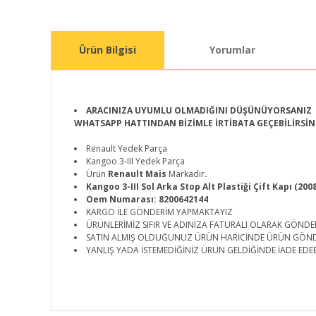
Ürün Bilgisi
Yorumlar
ARACINIZA UYUMLU OLMADIĞINI DÜŞÜNÜYORSANIZ
WHATSAPP HATTINDAN BİZİMLE İRTİBATA GEÇEBİLİRSİN
Renault Yedek Parça
Kangoo 3-III Yedek Parça
Ürün
Renault Mais
Markadır
.
Kangoo 3-III Sol Arka Stop Alt Plastiği Çift Kapı (200
Oem Numarası: 8200642144
KARGO İLE GÖNDERİM YAPMAKTAYIZ
ÜRÜNLERİMİZ SIFIR VE ADINIZA FATURALI OLARAK GÖNDE
SATIN ALMIŞ OLDUĞUNUZ ÜRÜN HARİCİNDE ÜRÜN GÖN
YANLIŞ YADA İSTEMEDİĞİNİZ ÜRÜN GELDİĞİNDE İADE EDEB