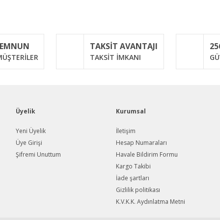
iğer konularda yetersiz gördüğünüz noktaları öneri formunu kullanarak taraf
Bu ürüne ilk yorumu siz yapın!
MEMNUN
TAKSİT AVANTAJI
25
Yorum Yaz
ÜŞTERİLER
TAKSİT İMKANI
GÜ
Üyelik
Kurumsal
Yeni Üyelik
İletişim
Üye Girişi
Hesap Numaraları
Şifremi Unuttum
Havale Bildirim Formu
Gönder
Kargo Takibi
İade şartları
Gizlilik politikası
K.V.K.K. Aydınlatma Metni