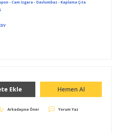
pon - Cam Izgara - Davlumbaz - Kaplama Çıta
S
KDV
te Ekle
Hemen Al
Arkadaşına Öner
Yorum Yaz