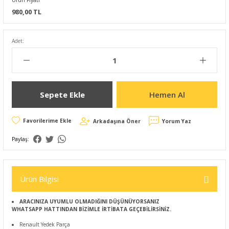
Ürün Fiyatı
980,00 TL
Adet:
Sepete Ekle
Hemen Al
Arkadaşına Öner
Yorum Yaz
Paylaş:
Ürün Bilgisi
ARACINIZA UYUMLU OLMADIĞINI DÜŞÜNÜYORSANIZ
WHATSAPP HATTINDAN BİZİMLE İRTİBATA GEÇEBİLİRSİNİZ.
Renault Yedek Parça