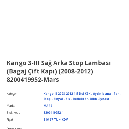
Kango 3-III Sağ Arka Stop Lambası
(Bagaj Çift Kapı) (2008-2012)
8200419952-Mars
Kategori
Kango III 2008-2012 1.5 Dci K9K
,
Aydınlatma - Far -
Stop - Sinyal - Sis - Reflektör- Dikiz Aynası
Marka
MARS
Stok Kodu
8200419952-1
Fiyat
816,67 TL + KDV