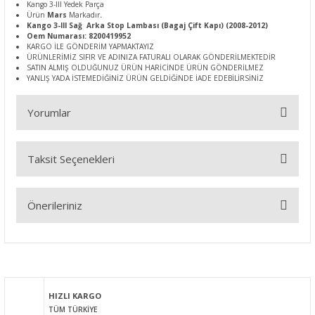
Kango 3-III Yedek Parça
Ürün
Mars
Markadır
.
Kango 3-III Sağ Arka Stop Lambası (Bagaj Çift Kapı) (2008-2012)
Oem Numarası: 8200419952
KARGO İLE GÖNDERİM YAPMAKTAYIZ
ÜRÜNLERİMİZ SIFIR VE ADINIZA FATURALI OLARAK GÖNDERİLMEKTEDİR
SATIN ALMIŞ OLDUĞUNUZ ÜRÜN HARİCİNDE ÜRÜN GÖNDERİLMEZ
YANLIŞ YADA İSTEMEDİĞİNİZ ÜRÜN GELDİĞİNDE İADE EDEBİLİRSİNİZ
Yorumlar
Taksit Seçenekleri
Bu ürüne ilk yorumu siz yapın!
Önerileriniz
Yorum Yaz
Bu ürünün fiyat bilgisi, resim, ürün açıklamalarında ve diğer
konularda yetersiz gördüğünüz noktaları öneri formunu
kullanarak tarafımıza iletebilirsiniz.
Görüş ve önerileriniz için teşekkür ederiz.
HIZLI KARGO
TÜM TÜRKİYE
Ürün resmi kalitesiz, bozuk veya görüntülenemiyor.