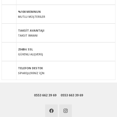
Ürün açıklamasında eksik bilgiler bulunuyor.
%100 MEMNUN
Ürün bilgilerinde hatalar bulunuyor.
MUTLU MÜŞTERİLER
Ürün fiyatı diğer sitelerden daha pahalı.
Bu ürüne benzer farklı alternatifler olmalı.
TAKSİT AVANTAJI
TAKSİT İMKANI
256Bit SSL
GÜVENLİ ALIŞVERİŞ
Gönder
TELEFON DESTEK
SİPARİŞLERİNİZ İÇİN
0553 662 39 69
0553 663 39 69