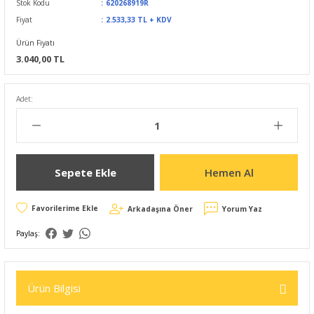
Stok Kodu
620268919R
Fiyat
2.533,33 TL + KDV
Ürün Fiyatı
3.040,00 TL
Adet:
Sepete Ekle
Hemen Al
Arkadaşına Öner
Yorum Yaz
Paylaş:
Ürün Bilgisi