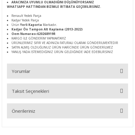
ARACINIZA UYUMLU OLMADIĞINI DÜŞÜNÜYORSANIZ
WHATSAPP HATTINDAN BİZİMLE İRTİBATA GEÇEBİLİRSİNİZ.
Renault Yedek Parça
Kadjar Yedek Parça
Ürün
Yerli Kaporta
Markadır
.
Kadjar Ön Tampon Alt Kaplama (2013-2022)
Oem Numarası:620268919R
KARGO İLE GÖNDERİM YAPMAKTAYIZ
ÜRÜNLERİMİZ SIFIR VE ADINIZA FATURALI OLARAK GÖNDERİLMEKTEDİR
SATIN ALMIŞ OLDUĞUNUZ ÜRÜN HARİCİNDE ÜRÜN GÖNDERİLMEZ
YANLIŞ YADA İSTEMEDİĞİNİZ ÜRÜN GELDİĞİNDE İADE EDEBİLİRSİNİZ
Yorumlar
Taksit Seçenekleri
Bu ürüne ilk yorumu siz yapın!
Önerileriniz
Yorum Yaz
Bu ürünün fiyat bilgisi, resim, ürün açıklamalarında ve diğer
konularda yetersiz gördüğünüz noktaları öneri formunu