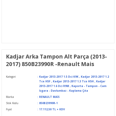
Kadjar Arka Tampon Alt Parça (2013-
2017) 850B23990R -Renault Mais
Kategori
Kadjar 2013-2017 1.5 Dci K9K
,
Kadjar 2013-2017 1.2
Tce H5F
,
Kadjar 2013-2017 1.3 Tce H5H
,
Kadjar
2013-2017 1.6 Dci R9M
,
Kaporta - Tampon - Cam
Izgara - Davlumbaz - Kaplama Çıta
Marka
RENAULT MAİS
Stok Kodu
850B23990R-1
Fiyat
17.112,50 TL + KDV