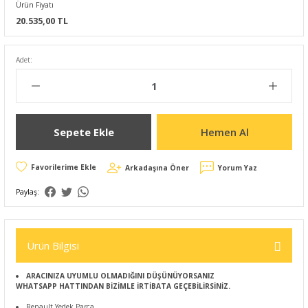
Ürün Fiyatı
20.535,00 TL
Adet:
Sepete Ekle
Hemen Al
Arkadaşına Öner
Yorum Yaz
Paylaş:
Ürün Bilgisi
ARACINIZA UYUMLU OLMADIĞINI DÜŞÜNÜYORSANIZ
WHATSAPP HATTINDAN BİZİMLE İRTİBATA GEÇEBİLİRSİNİZ.
Renault Yedek Parça