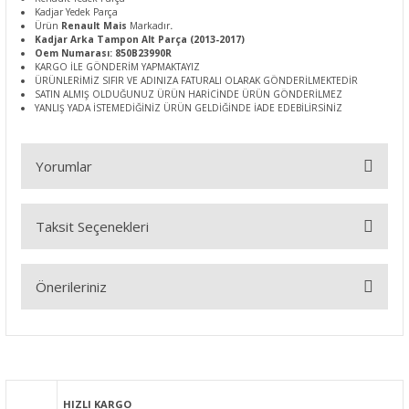
Kadjar Yedek Parça
Ürün
Renault Mais
Markadır
.
Kadjar Arka Tampon Alt Parça (2013-2017)
Oem Numarası: 850B23990R
KARGO İLE GÖNDERİM YAPMAKTAYIZ
ÜRÜNLERİMİZ SIFIR VE ADINIZA FATURALI OLARAK GÖNDERİLMEKTEDİR
SATIN ALMIŞ OLDUĞUNUZ ÜRÜN HARİCİNDE ÜRÜN GÖNDERİLMEZ
YANLIŞ YADA İSTEMEDİĞİNİZ ÜRÜN GELDİĞİNDE İADE EDEBİLİRSİNİZ
Yorumlar
Taksit Seçenekleri
Bu ürüne ilk yorumu siz yapın!
Önerileriniz
Yorum Yaz
Bu ürünün fiyat bilgisi, resim, ürün açıklamalarında ve diğer
konularda yetersiz gördüğünüz noktaları öneri formunu
kullanarak tarafımıza iletebilirsiniz.
Görüş ve önerileriniz için teşekkür ederiz.
HIZLI KARGO