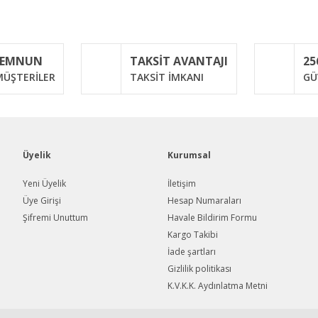
Bu ürüne ilk yorumu siz yapın!
MEMNUN
TAKSİT AVANTAJI
25
Yorum Yaz
ÜŞTERİLER
TAKSİT İMKANI
GÜ
Üyelik
Kurumsal
Yeni Üyelik
İletişim
Üye Girişi
Hesap Numaraları
Şifremi Unuttum
Havale Bildirim Formu
Gönder
Kargo Takibi
İade şartları
Gizlilik politikası
K.V.K.K. Aydınlatma Metni