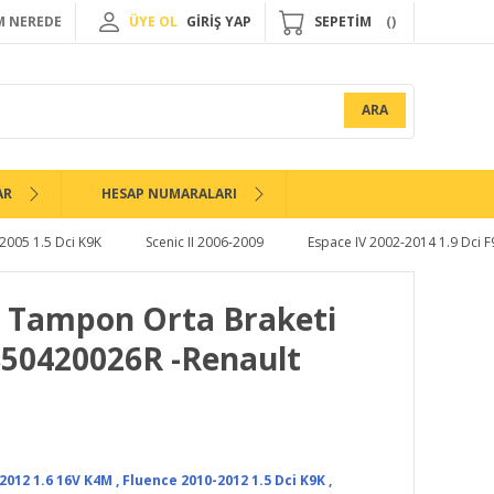
 NEREDE
ÜYE OL
GİRİŞ YAP
SEPETİM
ARA
AR
HESAP NUMARALARI
-2005 1.5 Dci K9K
Scenic II 2006-2009
Espace IV 2002-2014 1.9 Dci 
a Tampon Orta Braketi
850420026R -Renault
2012 1.6 16V K4M
,
Fluence 2010-2012 1.5 Dci K9K
,