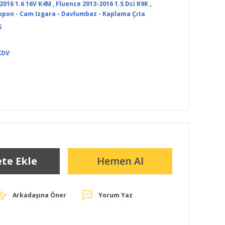
2016 1.6 16V K4M
,
Fluence 2013-2016 1.5 Dci K9K
,
pon - Cam Izgara - Davlumbaz - Kaplama Çıta
S
KDV
te Ekle
Hemen Al
Arkadaşına Öner
Yorum Yaz