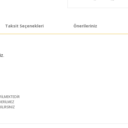
Taksit Seçenekleri
Önerileriniz
İZ.
RİLMEKTEDİR
DERİLMEZ
İLİRSİNİZ
iğer konularda yetersiz gördüğünüz noktaları öneri formunu kullanarak taraf