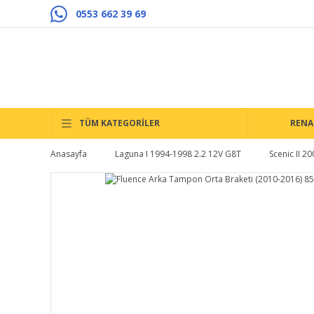
0553 662 39 69
TÜM KATEGORİLER
RENA
Anasayfa
Laguna I 1994-1998 2.2 12V G8T
Scenic II 2