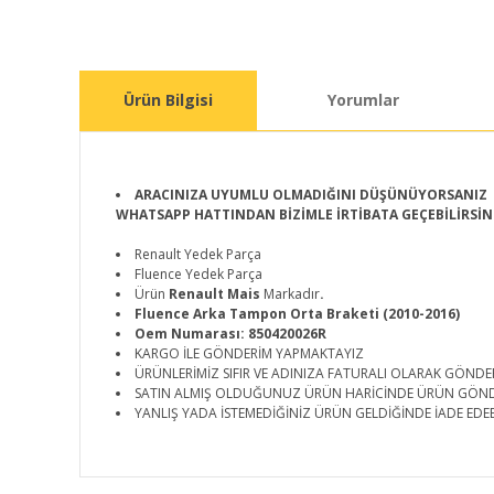
Ürün Bilgisi
Yorumlar
ARACINIZA UYUMLU OLMADIĞINI DÜŞÜNÜYORSANIZ
WHATSAPP HATTINDAN BİZİMLE İRTİBATA GEÇEBİLİRSİN
Renault Yedek Parça
Fluence Yedek Parça
Ürün
Renault Mais
Markadır
.
Fluence Arka Tampon Orta Braketi (2010-2016)
Oem Numarası: 850420026R
KARGO İLE GÖNDERİM YAPMAKTAYIZ
ÜRÜNLERİMİZ SIFIR VE ADINIZA FATURALI OLARAK GÖNDE
SATIN ALMIŞ OLDUĞUNUZ ÜRÜN HARİCİNDE ÜRÜN GÖN
YANLIŞ YADA İSTEMEDİĞİNİZ ÜRÜN GELDİĞİNDE İADE EDEB
Bu ürünün fiyat bilgisi, resim, ürün açıklamalarında ve d