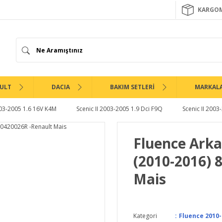
KARGOM
ULT
DACIA
BAKIM SETLERİ
MARKAL
003-2005 1.6 16V K4M
Scenic II 2003-2005 1.9 Dci F9Q
Scenic II 2003
Fluence Ark
(2010-2016) 
Mais
Kategori
Fluence 2010-