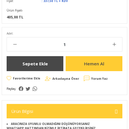
Fiyat
337,50 TL + KDV
Ürün Fiyatı
405,00 TL
Adet:
Sepete Ekle
Hemen Al
Arkadaşına Öner
Yorum Yaz
Paylaş:
Ürün Bilgisi
ARACINIZA UYUMLU OLMADIĞINI DÜŞÜNÜYORSANIZ
WHATSAPP HATTINDAN BİZİMLE İRTİBATA GEÇEBİLİRSİNİZ.