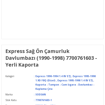
Express Sağ Ön Çamurluk
Davlumbazı (1990-1998) 7700761603 -
Yerli Kaporta
Kategori
Express 1990-1994 1.4 8V E7J
,
Express 1995-1998
1.9D F8Q (Dizel)
,
Express 1995-1998 1.4 8V E7J
,
Kaporta - Tampon - Cam Izgara - Davlumbaz -
Kaplama Çıta
Marka
SODSAN
Stok Kodu
7700761603-1