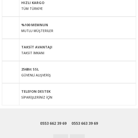
HIZLI KARGO
TÜM TÜRKİYE
Ürün resmi kalitesiz, bozuk veya görüntülenemiyor.
Ürün açıklamasında eksik bilgiler bulunuyor.
%100 MEMNUN
Ürün bilgilerinde hatalar bulunuyor.
MUTLU MÜŞTERİLER
Ürün fiyatı diğer sitelerden daha pahalı.
Bu ürüne benzer farklı alternatifler olmalı.
TAKSİT AVANTAJI
TAKSİT İMKANI
256Bit SSL
GÜVENLİ ALIŞVERİŞ
Gönder
TELEFON DESTEK
SİPARİŞLERİNİZ İÇİN
0553 662 39 69
0553 663 39 69