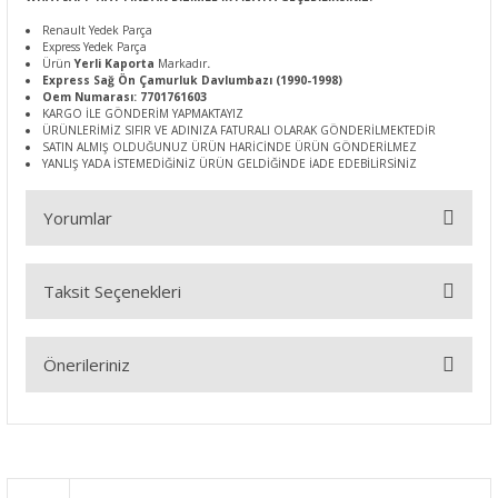
Renault Yedek Parça
Express Yedek Parça
Ürün
Yerli Kaporta
Markadır
.
Express Sağ Ön Çamurluk Davlumbazı (1990-1998)
Oem Numarası: 7701761603
KARGO İLE GÖNDERİM YAPMAKTAYIZ
ÜRÜNLERİMİZ SIFIR VE ADINIZA FATURALI OLARAK GÖNDERİLMEKTEDİR
SATIN ALMIŞ OLDUĞUNUZ ÜRÜN HARİCİNDE ÜRÜN GÖNDERİLMEZ
YANLIŞ YADA İSTEMEDİĞİNİZ ÜRÜN GELDİĞİNDE İADE EDEBİLİRSİNİZ
Yorumlar
Taksit Seçenekleri
Bu ürüne ilk yorumu siz yapın!
Önerileriniz
Yorum Yaz
Bu ürünün fiyat bilgisi, resim, ürün açıklamalarında ve diğer
konularda yetersiz gördüğünüz noktaları öneri formunu
kullanarak tarafımıza iletebilirsiniz.
Görüş ve önerileriniz için teşekkür ederiz.