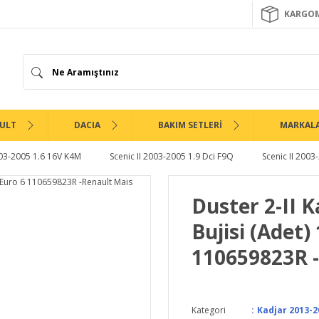
KARGOM
ULT
DACIA
BAKIM SETLERİ
MARKAL
003-2005 1.6 16V K4M
Scenic II 2003-2005 1.9 Dci F9Q
Scenic II 2003
Duster 2-II K
Bujisi (Adet)
110659823R 
Kategori
Kadjar 2013-2