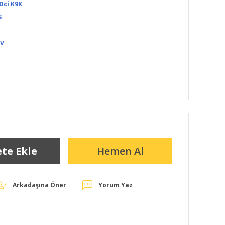
Dci K9K
S
DV
te Ekle
Hemen Al
Arkadaşına Öner
Yorum Yaz