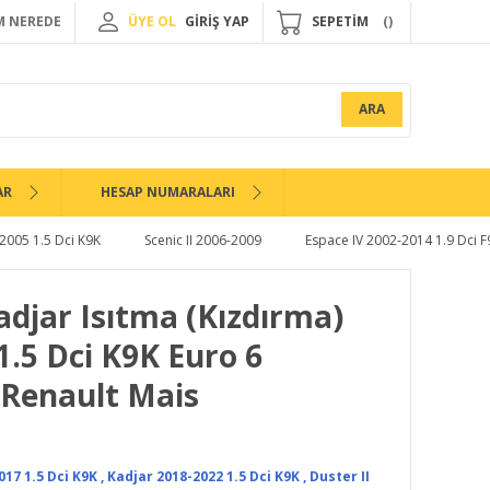
 NEREDE
ÜYE OL
GİRİŞ YAP
SEPETİM
ARA
AR
HESAP NUMARALARI
-2005 1.5 Dci K9K
Scenic II 2006-2009
Espace IV 2002-2014 1.9 Dci 
adjar Isıtma (Kızdırma)
 1.5 Dci K9K Euro 6
-Renault Mais
017 1.5 Dci K9K
,
Kadjar 2018-2022 1.5 Dci K9K
,
Duster II