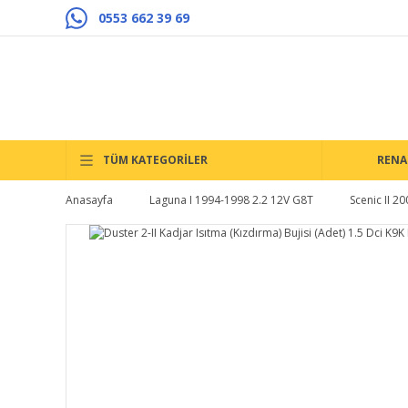
0553 662 39 69
TÜM KATEGORİLER
RENA
Anasayfa
Laguna I 1994-1998 2.2 12V G8T
Scenic II 2