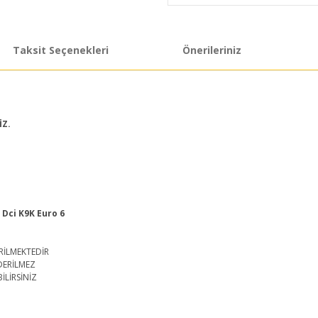
Taksit Seçenekleri
Önerileriniz
İZ.
5 Dci K9K Euro 6
RİLMEKTEDİR
DERİLMEZ
İLİRSİNİZ