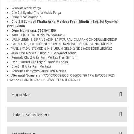
Renault Yedek Parça
Clio 2-II Symbol Thalia Yedek Parça
Ürün
Trw
Markadır
.
Clio 2-II Symbol Thalia Arka Merkez Fren Silindiri (Sağ-Sol Uyumlu)
(1998-2008)
Oem Numarası: 7701044850
KARGO İLE GÖNDERİM YAPMAKTAYIZ
ÜRÜNLERİMİZ SIFIR VE ADINIZA FATURALI OLARAK GÖNDERİLMEKTEDİR
SATIN ALMIŞ OLDUĞUNUZ ÜRÜN HARİCİNDE ÜRÜN GÖNDERİLMEZ
YANLIŞ YADA İSTEMEDİĞİNİZ ÜRÜN GELDİĞİNDE İADE EDEBİLİRSİNİZ
Arka Fren Merkezi Silindiri Clio Symbol Logan
Renault Clio 2 Arka Fren Merkez Fren Silindiri
Fren Silindiri Clio Logan Sandero Thalia
Clio 2 - II Arka Fren Merkezi
Renault Clio Symbol Arka Fren Merkezi
Alternatif Numaralar: 7701070668 BOS-F026002480 TRW-BWD303 FRD-
FHW322 CIFAM 101743 DEL-LW80017 MTL-04-0743
Yorumlar
Taksit Seçenekleri
Bu ürüne ilk yorumu siz yapın!