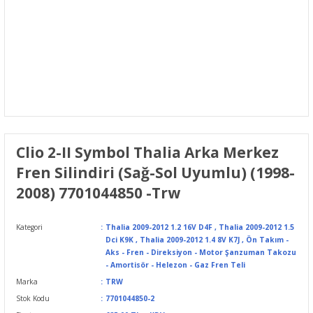
Clio 2-II Symbol Thalia Arka Merkez
Fren Silindiri (Sağ-Sol Uyumlu) (1998-
2008) 7701044850 -Trw
Kategori
Thalia 2009-2012 1.2 16V D4F
,
Thalia 2009-2012 1.5
Dci K9K
,
Thalia 2009-2012 1.4 8V K7J
,
Ön Takım -
Aks - Fren - Direksiyon - Motor Şanzuman Takozu
- Amortisör - Helezon - Gaz Fren Teli
Marka
TRW
Stok Kodu
7701044850-2