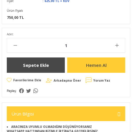
Fiyat
625,00 TL + KDV
Ürün Fiyatı
750,00 TL
Adet:
Sepete Ekle
Hemen Al
Arkadaşına Öner
Yorum Yaz
Paylaş:
Ürün Bilgisi
ARACINIZA UYUMLU OLMADIĞINI DÜŞÜNÜYORSANIZ
WHATSAPP HATTINDAN BİZİMLE İRTİBATA GEÇEBİLİRSİNİZ.