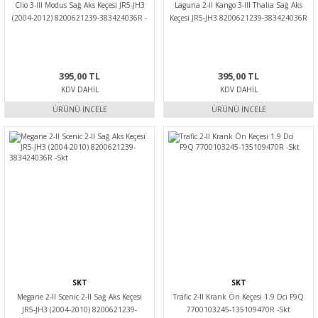
Clio 3-III Modus Sağ Aks Keçesi JR5-JH3
Laguna 2-II Kango 3-III Thalia Sağ Aks
(2004-2012) 8200621239-383424036R -
Keçesi JR5-JH3 8200621239-383424036R
Skt
-Skt
395,00 TL
395,00 TL
KDV DAHIL
KDV DAHIL
ÜRÜNÜ İNCELE
ÜRÜNÜ İNCELE
SKT
SKT
Megane 2-II Scenic 2-II Sağ Aks Keçesi
Trafic 2-II Krank Ön Keçesi 1.9 Dci F9Q
JR5-JH3 (2004-2010) 8200621239-
7700103245-135109470R -Skt