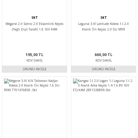
SKT
SKT
Megane 2-II Scenic 2-II Eksantirik Keçesi
Laguna 3-III Latitude Koleos 1-I 2-II
(Yağlı Dişli Tarafı) 1.6 16V K4M
Krank Ön Keçesi 2.0 Dci M9R
7701474363 -Skt
7701476858 -Skt
195,00 TL
660,00 TL
KDV DAHIL
KDV DAHIL
ÜRÜNÜ İNCELE
ÜRÜNÜ İNCELE