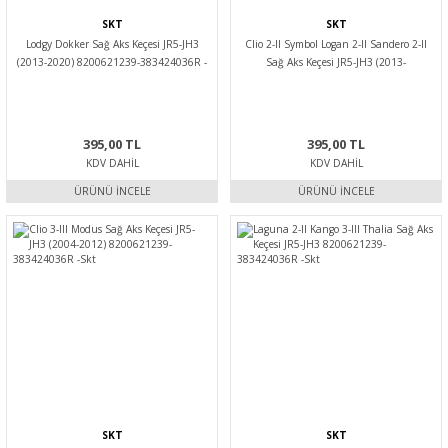
SKT
SKT
Lodgy Dokker Sağ Aks Keçesi JR5-JH3
Clio 2-II Symbol Logan 2-II Sandero 2-II
(2013-2020) 8200621239-383424036R -
Sağ Aks Keçesi JR5-JH3 (2013-
Skt
2020)8200621239-383424036R-Skt
395,00 TL
395,00 TL
KDV DAHIL
KDV DAHIL
ÜRÜNÜ İNCELE
ÜRÜNÜ İNCELE
SKT
SKT