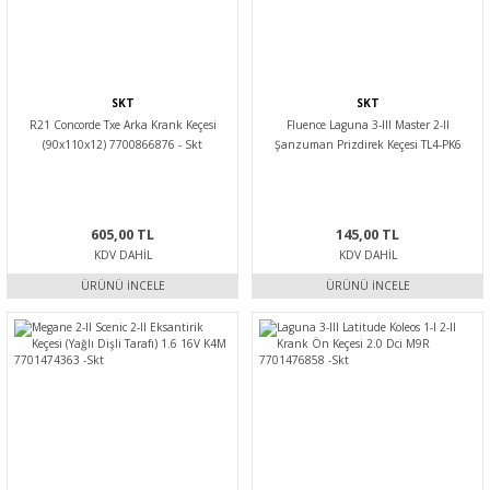
SKT
SKT
R21 Concorde Txe Arka Krank Keçesi
Fluence Laguna 3-III Master 2-II
(90x110x12) 7700866876 - Skt
Şanzuman Prizdirek Keçesi TL4-PK6
8200544206-7700852548 -Skt
605,00 TL
145,00 TL
KDV DAHIL
KDV DAHIL
ÜRÜNÜ İNCELE
ÜRÜNÜ İNCELE