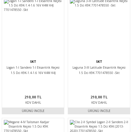
SKT
SKT
Logan 1-I Sandero 1-I Eksantrik Keçesi
Laguna 3-III Latitude Eksantrik Keçesi
1.5 Dci K9K-1.4-1.6 16V K4M K4J
1.5 Dci K9K 7701478550 -Skt
7701478550 -Skt
210,00 TL
210,00 TL
KDV DAHIL
KDV DAHIL
ÜRÜNÜ İNCELE
ÜRÜNÜ İNCELE