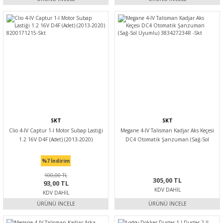
SKT
SKT
Clio 4-IV Captur 1-I Motor Subap Lastiği
Megane 4-IV Talisman Kadjar Aks Keçesi
1.2 16V D4F (Adet) (2013-2020)
DC4 Otomatik Şanzuman (Sağ-Sol
8200171215-Skt
Uyumlu) 383427234R -Skt
%7
İndirim
100,00 TL
305,00 TL
93,00 TL
KDV DAHIL
KDV DAHIL
ÜRÜNÜ İNCELE
ÜRÜNÜ İNCELE