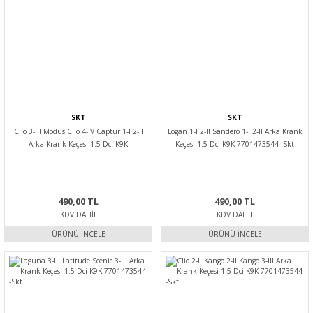
SKT
SKT
Clio 3-III Modus Clio 4-IV Captur 1-I 2-II
Logan 1-I 2-II Sandero 1-I 2-II Arka Krank
Arka Krank Keçesi 1.5 Dci K9K
Keçesi 1.5 Dci K9K 7701473544 -Skt
7701473544 -Skt
490,00 TL
490,00 TL
KDV DAHIL
KDV DAHIL
ÜRÜNÜ İNCELE
ÜRÜNÜ İNCELE