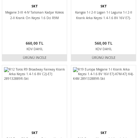
SKT
SKT
Megane 3-III 4-IV Talisman Kadjar Koleos
Kangoo 1-I 2-II Logan 1-I Laguna 1-I 2-II
2-II Krank Ön Keçesi 1.6 Dci R9M
Krank Arka Keçesi 1.4-1.6 8V 16V E7J-
7701476858 -Skt
K4M 289132889R-Skt
660,00 TL
560,00 TL
KDV DAHIL
KDV DAHIL
ÜRÜNÜ İNCELE
ÜRÜNÜ İNCELE
SKT
SKT