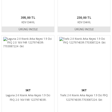
383424036R -Skt
395,00 TL
230,00 TL
KDV DAHIL
KDV DAHIL
ÜRÜNÜ İNCELE
ÜRÜNÜ İNCELE
SKT
SKT
Laguna 2-II Krank Arka Keçesi 1.9 Dci
Trafic 2-II Krank Arka Keçesi 1.9 Dci F9Q
F9Q 2.0 16V F4R 122797403R-
122797403R-7703087224 -Skt
7703087224 -Skt