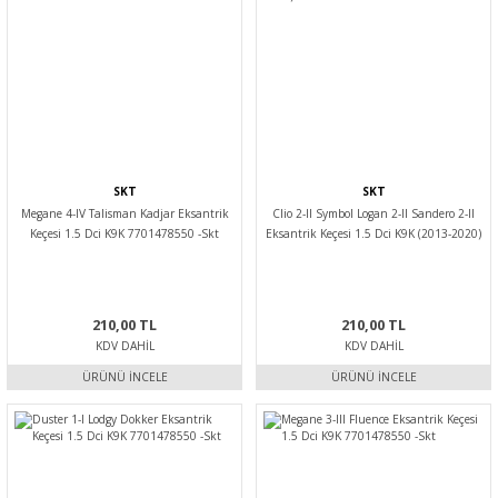
SKT
SKT
Megane 4-IV Talisman Kadjar Eksantrik
Clio 2-II Symbol Logan 2-II Sandero 2-II
Keçesi 1.5 Dci K9K 7701478550 -Skt
Eksantrik Keçesi 1.5 Dci K9K (2013-2020)
7701478550 -Skt
210,00 TL
210,00 TL
KDV DAHIL
KDV DAHIL
ÜRÜNÜ İNCELE
ÜRÜNÜ İNCELE