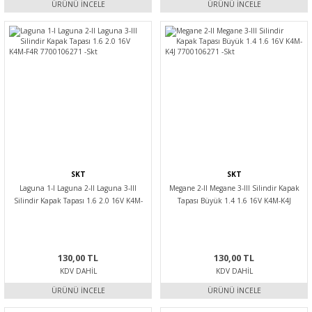
ÜRÜNÜ İNCELE
ÜRÜNÜ İNCELE
SKT
SKT
Laguna 1-I Laguna 2-II Laguna 3-III
Megane 2-II Megane 3-III Silindir Kapak
Silindir Kapak Tapası 1.6 2.0 16V K4M-
Tapası Büyük 1.4 1.6 16V K4M-K4J
F4R 7700106271 -Skt
7700106271 -Skt
130,00 TL
130,00 TL
KDV DAHIL
KDV DAHIL
ÜRÜNÜ İNCELE
ÜRÜNÜ İNCELE