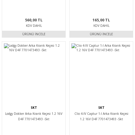
289132889R-Skt
560,00 TL
165,00 TL
KDV DAHIL
KDV DAHIL
ÜRÜNÜ İNCELE
ÜRÜNÜ İNCELE
SKT
SKT
Lodgy Dokker Arka Krank Keçesi 1.2 16V
Clio 4-IV Captur 1-I Arka Krank Keçesi
D4F 7701473493 -Skt
1.2 16V D4F 7701473493 -Skt