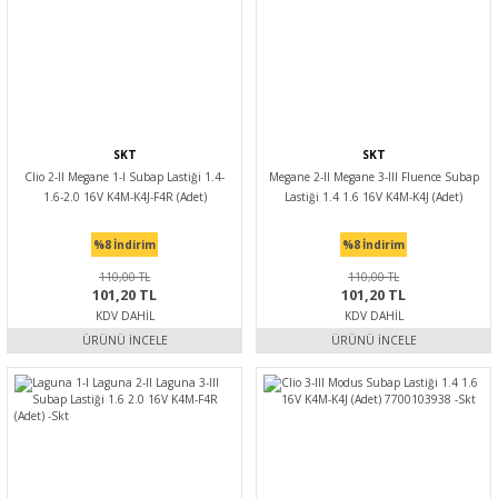
SKT
SKT
Clio 2-II Megane 1-I Subap Lastiği 1.4-
Megane 2-II Megane 3-III Fluence Subap
1.6-2.0 16V K4M-K4J-F4R (Adet)
Lastiği 1.4 1.6 16V K4M-K4J (Adet)
7700103938- Skt
7700103938 -Skt
%8
İndirim
%8
İndirim
110,00 TL
110,00 TL
101,20 TL
101,20 TL
KDV DAHIL
KDV DAHIL
ÜRÜNÜ İNCELE
ÜRÜNÜ İNCELE