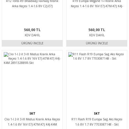
R12 Toros R9 Broadway Fairway Krank
R19 Europa Megane 1-I Krank Arka
Arka Keçesi 1.4-1.6 8V C2J-E7J
Keçesi 1.4-1.6 8V 16V E7J-K7M-K7J K4J-
289132889R-Skt
K4M 289132889R-Skt
560,00 TL
560,00 TL
KDV DAHIL
KDV DAHIL
ÜRÜNÜ İNCELE
ÜRÜNÜ İNCELE
SKT
SKT
Clio 1-I 2-II 3-III Modus Krank Arka Keçesi
R11 Flash R19 Europa Sağ Aks Keçesi
1.4-1.6 8V 16V E7J-K7M-K7J K4J-K4M
1.6 8V 1.7 8V 7703087148 - Skt