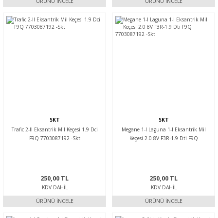
ÜRÜNÜ İNCELE
ÜRÜNÜ İNCELE
SKT
SKT
Trafic 2-II Eksantrik Mil Keçesi 1.9 Dci
Megane 1-I Laguna 1-I Eksantrik Mil
F9Q 7703087192 -Skt
Keçesi 2.0 8V F3R-1.9 Dti F9Q
7703087192 -Skt
250,00 TL
250,00 TL
KDV DAHIL
KDV DAHIL
ÜRÜNÜ İNCELE
ÜRÜNÜ İNCELE