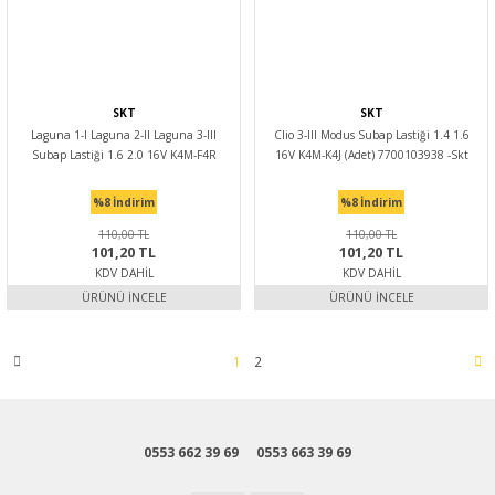
SKT
SKT
Laguna 1-I Laguna 2-II Laguna 3-III
Clio 3-III Modus Subap Lastiği 1.4 1.6
Subap Lastiği 1.6 2.0 16V K4M-F4R
16V K4M-K4J (Adet) 7700103938 -Skt
(Adet) -Skt
%8
İndirim
%8
İndirim
110,00 TL
110,00 TL
101,20 TL
101,20 TL
KDV DAHIL
KDV DAHIL
ÜRÜNÜ İNCELE
ÜRÜNÜ İNCELE
1
2
0553 662 39 69
0553 663 39 69