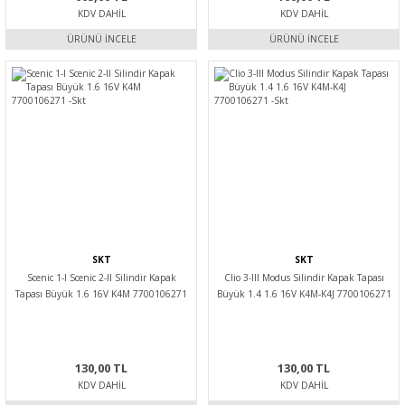
KDV DAHIL
KDV DAHIL
ÜRÜNÜ İNCELE
ÜRÜNÜ İNCELE
SKT
SKT
Scenic 1-I Scenic 2-II Silindir Kapak
Clio 3-III Modus Silindir Kapak Tapası
Tapası Büyük 1.6 16V K4M 7700106271
Büyük 1.4 1.6 16V K4M-K4J 7700106271
-Skt
-Skt
130,00 TL
130,00 TL
KDV DAHIL
KDV DAHIL