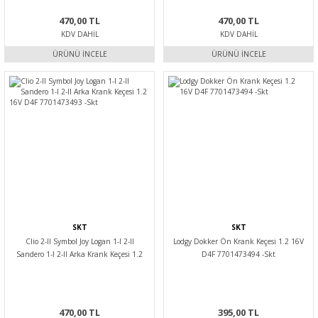
470,00 TL
470,00 TL
KDV DAHIL
KDV DAHIL
ÜRÜNÜ İNCELE
ÜRÜNÜ İNCELE
SKT
SKT
Clio 2-II Symbol Joy Logan 1-I 2-II
Lodgy Dokker Ön Krank Keçesi 1.2 16V
Sandero 1-I 2-II Arka Krank Keçesi 1.2
D4F 7701473494 -Skt
16V D4F 7701473493 -Skt
470,00 TL
395,00 TL