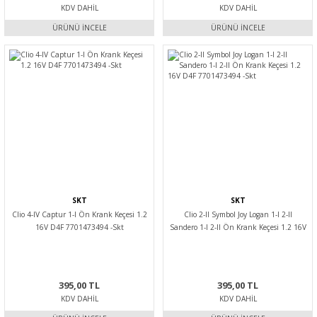
KDV DAHIL
KDV DAHIL
ÜRÜNÜ İNCELE
ÜRÜNÜ İNCELE
SKT
SKT
Clio 4-IV Captur 1-I Ön Krank Keçesi 1.2
Clio 2-II Symbol Joy Logan 1-I 2-II
16V D4F 7701473494 -Skt
Sandero 1-I 2-II Ön Krank Keçesi 1.2 16V
D4F 7701473494 -Skt
395,00 TL
395,00 TL
KDV DAHIL
KDV DAHIL