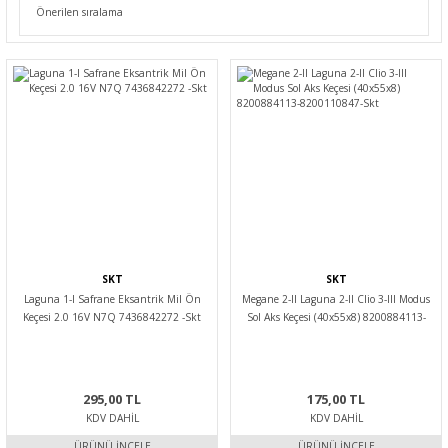
SKT
SKT
Laguna 1-I Safrane Eksantrik Mil Ön
Megane 2-II Laguna 2-II Clio 3-III Modus
Keçesi 2.0 16V N7Q 7436842272 -Skt
Sol Aks Keçesi (40x55x8) 8200884113-
8200110847-Skt
295,00 TL
175,00 TL
KDV DAHIL
KDV DAHIL
ÜRÜNÜ İNCELE
ÜRÜNÜ İNCELE