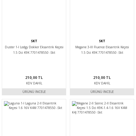
SKT
SKT
Duster 1-I Lodgy Dokker Eksantrik Keçesi
Megane 3-III Fluence Eksantrik Keçesi
1.5 Dci K9K 7701478550 -Skt
1.5 Dci K9K 7701478550 -Skt
210,00 TL
210,00 TL
KDV DAHIL
KDV DAHIL
ÜRÜNÜ İNCELE
ÜRÜNÜ İNCELE