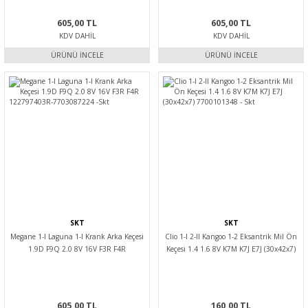
605,00 TL
605,00 TL
KDV DAHIL
KDV DAHIL
ÜRÜNÜ İNCELE
ÜRÜNÜ İNCELE
SKT
SKT
Megane 1-I Laguna 1-I Krank Arka Keçesi
Clio 1-I 2-II Kangoo 1-2 Eksantrik Mil Ön
1.9D F9Q 2.0 8V 16V F3R F4R
Keçesi 1.4 1.6 8V K7M K7J E7J (30x42x7)
122797403R-7703087224 -Skt
7700101348 - Skt
605,00 TL
160,00 TL