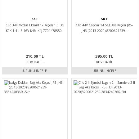
SKT
SKT
Clio 3-III Modus Eksantrik Keçesi 1.5 Dci
Clio 4-IV Captur 1-I Sağ Aks Keçesi JR5-
K9K-1.4-1.6 16V K4M K4J 7701478550 -
JH3 (2013-2020) 8200621239 -
Skt
383424036R - Skt
210,00 TL
395,00 TL
KDV DAHIL
KDV DAHIL
ÜRÜNÜ İNCELE
ÜRÜNÜ İNCELE