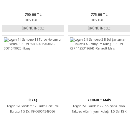
790,00 TL
775,00 TL
KDV DAHIL
KDV DAHIL
ÜRÜNÜ İNCELE
ÜRÜNÜ İNCELE
İBRAŞ
RENAULT MAİS
Logan 1-I Sandero 1-I Turbo Hortumu
Logan 2-II Sandero 2-II Sol Şanzıman
Borusu 1.5 Dci K9K 6001549066-
Takozu Alüminyum Kulağı 1.5 Dci K9K
6001549025 -İbraş
112531966R -Renault Mais