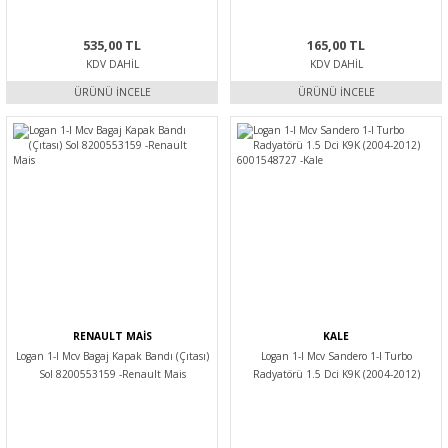
535,00 TL
165,00 TL
KDV DAHIL
KDV DAHIL
ÜRÜNÜ İNCELE
ÜRÜNÜ İNCELE
RENAULT MAİS
KALE
Logan 1-I Mcv Bagaj Kapak Bandı (Çıtası)
Logan 1-I Mcv Sandero 1-I Turbo
Sol 8200553159 -Renault Mais
Radyatörü 1.5 Dci K9K (2004-2012)
6001548727 -Kale