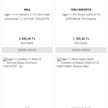
MGA
YERLİ KAPORTA
Logan 1-I 2-II Sandero 1-I 2-II Yakıt Depo
Logan 1-I Ön Panjur (2008-2012)
Şamandırası 1.2 16V D4F 172022377R-
8200748240 -Yerli Kaporta
172022047R -Mga
2.095,00 TL
1.705,00 TL
KDV DAHIL
KDV DAHIL
ÜRÜNÜ İNCELE
ÜRÜNÜ İNCELE