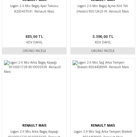
Logan 2-II Mcv Bagaj Ayar Takozu
Logan 2-II Mcv Bagaj Açma Kilit Teli
8200437041 -Renault Mais
(Halatı) 905126251R -Renault Mais
885,00 TL
3.390,00 TL
KDV DAHIL
KDV DAHIL
ÜRÜNÜ İNCELE
ÜRÜNÜ İNCELE
RENAULT MAİS
RENAULT MAİS
Logan 2-II Mcv Arka Bagaj Kapağı
Logan 2-II Mcv Sağ Arka Tampon Braketi