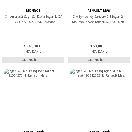
MONROE
RENAULT MAİS
Ön Amortisör Sağ - Sol Dacia Logan MCV
Clio Symbol Joy Sandero 2-II Logan 2-II
- Pick Up 543027245R - Monroe
Mcv Kaput Ayar Takozu 628400302R -
Renault Mais
2.540,00 TL
160,00 TL
KDV DAHIL
KDV DAHIL
ÜRÜNÜ İNCELE
ÜRÜNÜ İNCELE
RENAULT MAİS
RENAULT MAİS