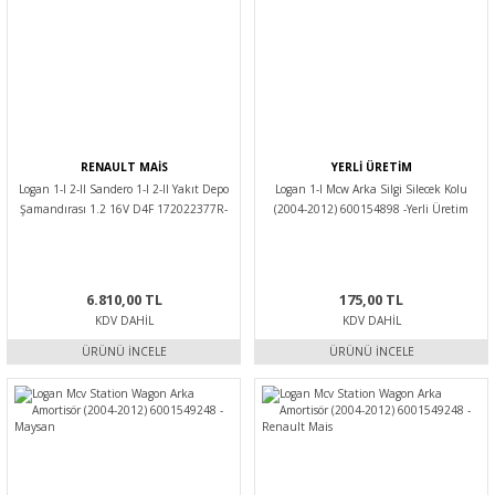
RENAULT MAİS
YERLİ ÜRETİM
Logan 1-I 2-II Sandero 1-I 2-II Yakıt Depo
Logan 1-I Mcw Arka Silgi Silecek Kolu
Şamandırası 1.2 16V D4F 172022377R-
(2004-2012) 600154898 -Yerli Üretim
172022047R -Mais
6.810,00 TL
175,00 TL
KDV DAHIL
KDV DAHIL
ÜRÜNÜ İNCELE
ÜRÜNÜ İNCELE