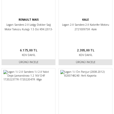
RENAULT MAİS
KALE
Logan Sandero 2-II Lodgy Dokker Sağ
Logan 2-II Sandero 2-II Kalorifer Motoru
Motor Takozu Kulağı 1.5 Dci K9K (2013-
272100975R -Kale
2020) 112100627R -Mais
6.175,00 TL
2.395,00 TL
KDV DAHIL
KDV DAHIL
ÜRÜNÜ İNCELE
ÜRÜNÜ İNCELE