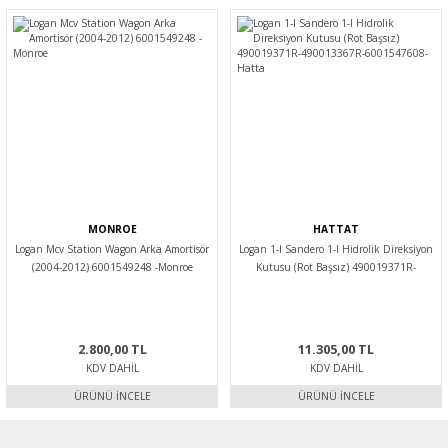
MONROE
HATTAT
Logan Mcv Station Wagon Arka Amortisör
Logan 1-I Sandero 1-I Hidrolik Direksiyon
(2004-2012) 6001549248 -Monroe
Kutusu (Rot Başsız) 490019371R-
490013367R-6001547608-Hatta
2.800,00 TL
11.305,00 TL
KDV DAHIL
KDV DAHIL
ÜRÜNÜ İNCELE
ÜRÜNÜ İNCELE