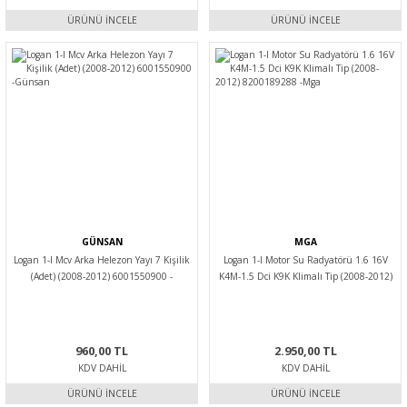
ÜRÜNÜ İNCELE
ÜRÜNÜ İNCELE
GÜNSAN
MGA
Logan 1-I Mcv Arka Helezon Yayı 7 Kişilik
Logan 1-I Motor Su Radyatörü 1.6 16V
(Adet) (2008-2012) 6001550900 -
K4M-1.5 Dci K9K Klimalı Tip (2008-2012)
Günsan
8200189288 -Mga
960,00 TL
2.950,00 TL
KDV DAHIL
KDV DAHIL
ÜRÜNÜ İNCELE
ÜRÜNÜ İNCELE