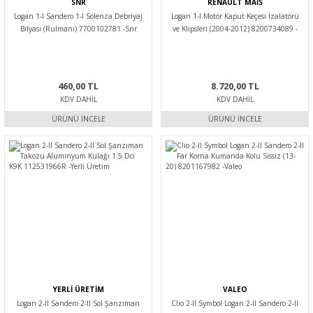
SNR
RENAULT MAİS
Logan 1-I Sandero 1-I Solenza Debriyaj
Logan 1-I Motor Kaput Keçesi İzalatörü
Bilyası (Rulmanı) 7700102781 -Snr
ve Klipsleri (2004-2012) 8200734089 -
Renault Mais
460,00 TL
8.720,00 TL
KDV DAHIL
KDV DAHIL
ÜRÜNÜ İNCELE
ÜRÜNÜ İNCELE
YERLİ ÜRETİM
VALEO
Logan 2-II Sandero 2-II Sol Şanzıman
Clio 2-II Symbol Logan 2-II Sandero 2-II