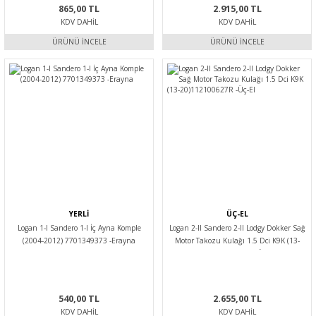
865,00 TL
2.915,00 TL
KDV DAHIL
KDV DAHIL
ÜRÜNÜ İNCELE
ÜRÜNÜ İNCELE
YERLİ
ÜÇ-EL
Logan 1-I Sandero 1-I İç Ayna Komple
Logan 2-II Sandero 2-II Lodgy Dokker Sağ
(2004-2012) 7701349373 -Erayna
Motor Takozu Kulağı 1.5 Dci K9K (13-
20)112100627R -Üç-El
540,00 TL
2.655,00 TL
KDV DAHIL
KDV DAHIL