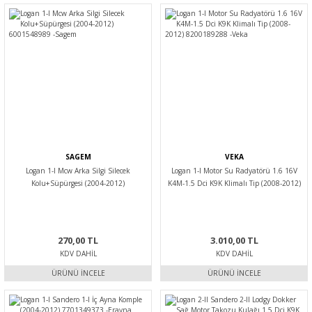
SAGEM
VEKA
Logan 1-I Mcw Arka Silgi Silecek
Logan 1-I Motor Su Radyatörü 1.6 16V
Kolu+Süpürgesi (2004-2012)
K4M-1.5 Dci K9K Klimalı Tip (2008-2012)
6001548989 -Sagem
8200189288 -Veka
270,00 TL
3.010,00 TL
KDV DAHIL
KDV DAHIL
ÜRÜNÜ İNCELE
ÜRÜNÜ İNCELE