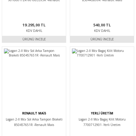
901000172R-901005593R -Renault
850445899R -Renault Mais
Mais
19.295,00 TL
540,00 TL
KDV DAHIL
KDV DAHIL
ÜRÜNÜ İNCELE
ÜRÜNÜ İNCELE
RENAULT MAİS
YERLİ ÜRETİM
Logan 2-II Mcv Sol Arka Tampon Braketi
Logan 2-II Mcv Bagaj Kilit Motoru
850457651R -Renault Mais
7700712901 -Yerli Üretim