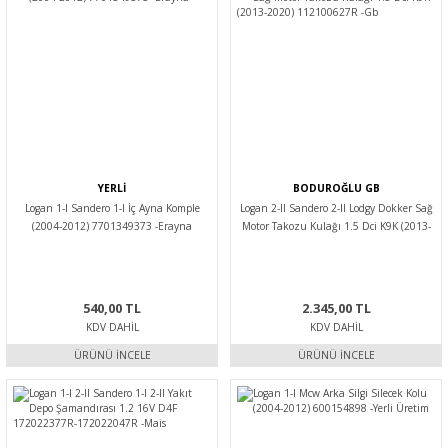
YERLİ
BODUROĞLU GB
Logan 1-I Sandero 1-I İç Ayna Komple
Logan 2-II Sandero 2-II Lodgy Dokker Sağ
(2004-2012) 7701349373 -Erayna
Motor Takozu Kulağı 1.5 Dci K9K (2013-
2020) 112100627R -Gb
540,00 TL
2.345,00 TL
KDV DAHIL
KDV DAHIL
ÜRÜNÜ İNCELE
ÜRÜNÜ İNCELE