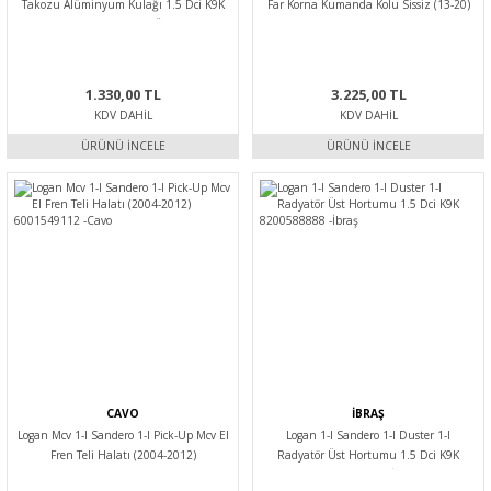
Takozu Alüminyum Kulağı 1.5 Dci K9K
Far Korna Kumanda Kolu Sissiz (13-20)
112531966R -Yerli Üretim
8201167982 -Valeo
1.330,00 TL
3.225,00 TL
KDV DAHIL
KDV DAHIL
ÜRÜNÜ İNCELE
ÜRÜNÜ İNCELE
CAVO
İBRAŞ
Logan Mcv 1-I Sandero 1-I Pick-Up Mcv El
Logan 1-I Sandero 1-I Duster 1-I
Fren Teli Halatı (2004-2012)
Radyatör Üst Hortumu 1.5 Dci K9K
6001549112 -Cavo
8200588888 -İbraş