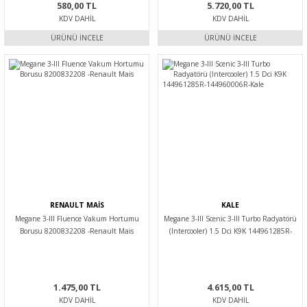
580,00 TL
5.720,00 TL
KDV DAHIL
KDV DAHIL
ÜRÜNÜ İNCELE
ÜRÜNÜ İNCELE
RENAULT MAİS
KALE
Megane 3-III Fluence Vakum Hortumu
Megane 3-III Scenic 3-III Turbo Radyatörü
Borusu 8200832208 -Renault Mais
(Intercooler) 1.5 Dci K9K 144961285R-
144960006R-Kale
1.475,00 TL
4.615,00 TL
KDV DAHIL
KDV DAHIL