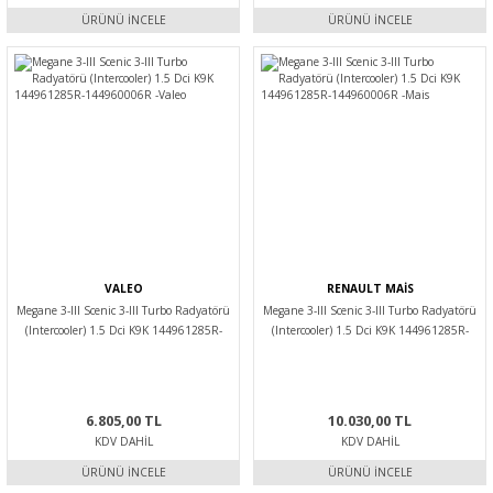
ÜRÜNÜ İNCELE
ÜRÜNÜ İNCELE
VALEO
RENAULT MAİS
Megane 3-III Scenic 3-III Turbo Radyatörü
Megane 3-III Scenic 3-III Turbo Radyatörü
(Intercooler) 1.5 Dci K9K 144961285R-
(Intercooler) 1.5 Dci K9K 144961285R-
144960006R -Valeo
144960006R -Mais
6.805,00 TL
10.030,00 TL
KDV DAHIL
KDV DAHIL
ÜRÜNÜ İNCELE
ÜRÜNÜ İNCELE