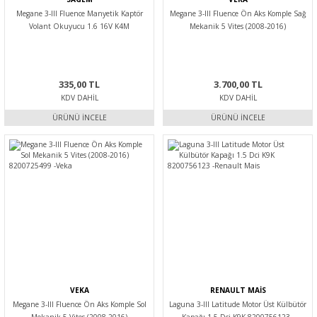
Megane 3-III Fluence Manyetik Kaptör
Megane 3-III Fluence Ön Aks Komple Sağ
Volant Okuyucu 1.6 16V K4M
Mekanik 5 Vites (2008-2016)
8200746497 -Sagem
8200890089-391008976R -Veka
335,00 TL
3.700,00 TL
KDV DAHIL
KDV DAHIL
ÜRÜNÜ İNCELE
ÜRÜNÜ İNCELE
VEKA
RENAULT MAİS
Megane 3-III Fluence Ön Aks Komple Sol
Laguna 3-III Latitude Motor Üst Külbütör