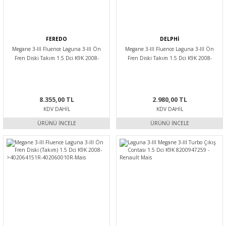
FEREDO
DELPHİ
Megane 3-III Fluence Laguna 3-III Ön
Megane 3-III Fluence Laguna 3-III Ön
Fren Diski Takım 1.5 Dci K9K 2008-
Fren Diski Takım 1.5 Dci K9K 2008-
>402064151R-402060010R-Feredo
>402064151R-402060010R-Delphi
8.355,00 TL
2.980,00 TL
KDV DAHIL
KDV DAHIL
ÜRÜNÜ İNCELE
ÜRÜNÜ İNCELE