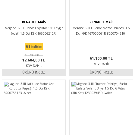
RENAULT MAİS
RENAULT MAİS
Megane 3-III Fluence Enjektör 110 Beygir
Megane 3-III Fluence Mazot Pompası 1.5
(Adet) 1.5 Dci K9K 166006212R-
Dci K9K 167000061R-8200704210 -
166006226R -Renault Mais
Renault Mais
%8
İndirim
13.700,00 TL
61.100,00 TL
12.604,00 TL
KDV DAHIL
KDV DAHIL
ÜRÜNÜ İNCELE
ÜRÜNÜ İNCELE