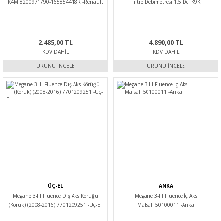
K4M 8200971790-165854418R -Renault
Filtre Debimetresi 1.5 Dci K9K
Mais
8200682558 -Renault Mais
2.485,00 TL
4.890,00 TL
KDV DAHIL
KDV DAHIL
ÜRÜNÜ İNCELE
ÜRÜNÜ İNCELE
ÜÇ-EL
ANKA
Megane 3-III Fluence Dış Aks Körüğü
Megane 3-III Fluence İç Aks
(Körük) (2008-2016) 7701209251 -Üç-El
Mafsalı 50100011 -Anka