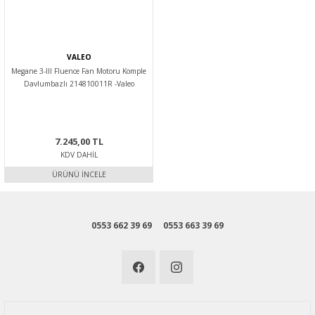
VALEO
Megane 3-III Fluence Fan Motoru Komple
Davlumbazlı 214810011R -Valeo
7.245,00 TL
KDV DAHIL
ÜRÜNÜ İNCELE
0553 662 39 69
0553 663 39 69