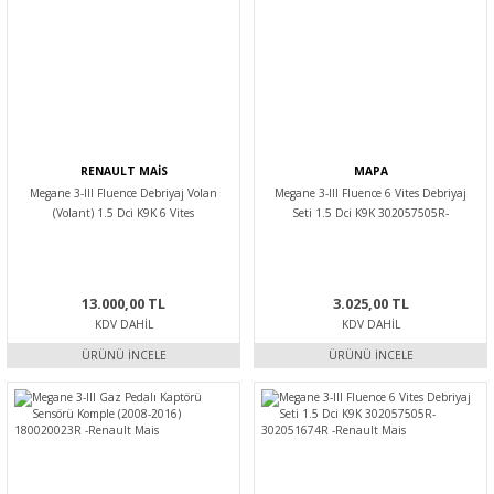
RENAULT MAİS
MAPA
Megane 3-III Fluence Debriyaj Volan
Megane 3-III Fluence 6 Vites Debriyaj
(Volant) 1.5 Dci K9K 6 Vites
Seti 1.5 Dci K9K 302057505R-
123003948R-7701479061 -Renault Mais
302051674R -Mapa
13.000,00 TL
3.025,00 TL
KDV DAHIL
KDV DAHIL
ÜRÜNÜ İNCELE
ÜRÜNÜ İNCELE