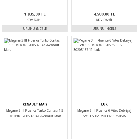
1.935,00 TL
4.900,00 TL
KDV DAHIL
KDV DAHIL
ÜRÜNÜ İNCELE
ÜRÜNÜ İNCELE
RENAULT MAİS
LUK
Megane 3-III Fluence Turbo Contası 1.5
Megane 3-III Fluence 6 Vites Debriyaj
Dci K9K 8200537047 -Renault Mais
Seti 1.5 Dci K9K302057505R-
302051674R -Luk