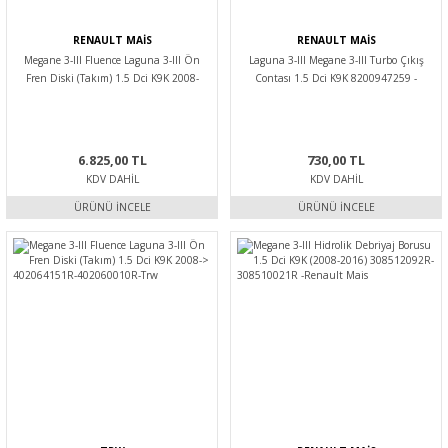
RENAULT MAİS
RENAULT MAİS
Megane 3-III Fluence Laguna 3-III Ön
Laguna 3-III Megane 3-III Turbo Çıkış
Fren Diski (Takım) 1.5 Dci K9K 2008-
Contası 1.5 Dci K9K 8200947259 -
>402064151R-402060010R-Mais
Renault Mais
6.825,00 TL
730,00 TL
KDV DAHIL
KDV DAHIL
ÜRÜNÜ İNCELE
ÜRÜNÜ İNCELE