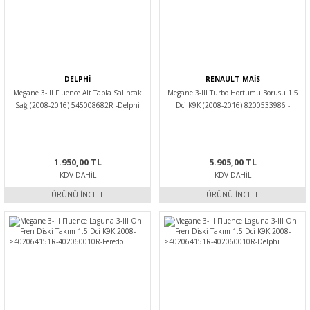
DELPHİ
RENAULT MAİS
Megane 3-III Fluence Alt Tabla Salıncak
Megane 3-III Turbo Hortumu Borusu 1.5
Sağ (2008-2016) 545008682R -Delphi
Dci K9K (2008-2016) 8200533986 -
Renault Mais
1.950,00 TL
5.905,00 TL
KDV DAHIL
KDV DAHIL
ÜRÜNÜ İNCELE
ÜRÜNÜ İNCELE