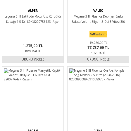
ALPER
VALEO
Laguna 3-III Latitude Motor Üst Külbütör
Megane 3-III Fluence Debriyaj Baskı
Kapağı 1.5 Dci K9K 8200756123 -Alper
Balata Volant Bilya 1.5 Dci 6 Vites (3lü
Set) 123003948R -Valeo
%8
İndirim
19.280,00 TL
1.275,00 TL
17.737,60 TL
KDV DAHIL
KDV DAHIL
ÜRÜNÜ İNCELE
ÜRÜNÜ İNCELE
SAGEM
VEKA