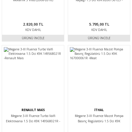
Mekanik 5 Vites (2008-2016)
Kapağı 1.5 Dci K9K 8200756123 -
8200725499 -Veka
Renault Mais
2.820,00 TL
5.795,00 TL
KDV DAHIL
KDV DAHIL
ÜRÜNÜ İNCELE
ÜRÜNÜ İNCELE
RENAULT MAİS
İTHAL
Megane 3-III Fluence Turbo Valfi
Megane 3-III Fluence Mazot Pompa
Elektrovana 1.5 Dci K9K 149568021R -
Basınç Regülatörü 1.5 Dci K9K
Renault Mais
167000061R -Meat