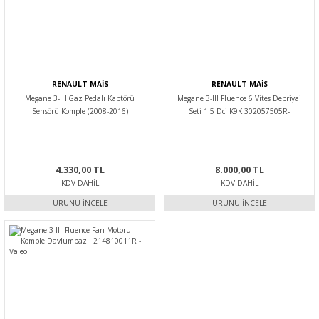
RENAULT MAİS
RENAULT MAİS
Megane 3-III Gaz Pedalı Kaptörü
Megane 3-III Fluence 6 Vites Debriyaj
Sensörü Komple (2008-2016)
Seti 1.5 Dci K9K 302057505R-
180020023R -Renault Mais
302051674R -Renault Mais
4.330,00 TL
8.000,00 TL
KDV DAHIL
KDV DAHIL
ÜRÜNÜ İNCELE
ÜRÜNÜ İNCELE