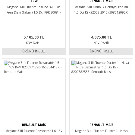
TRW
RENAULT MAİS
Megane 3-III Fluence Laguna 3-III Ön
Megane 3-III Hidrolik Debriyaj Borusu
Fren Diski (Takım) 1.5 Dci K9K 2008->
1.5 Dci K9K (2008-2016) 308512092R-
402064151R-402060010R-Trw
308510021R -Renault Mais
5.105,00 TL
4.075,00 TL
KDV DAHIL
KDV DAHIL
ÜRÜNÜ İNCELE
ÜRÜNÜ İNCELE
RENAULT MAİS
RENAULT MAİS
Megane 3-III Fluence Rezanatör 1.6 16V
Megane 3-III Fluence Duster 1-I Hava