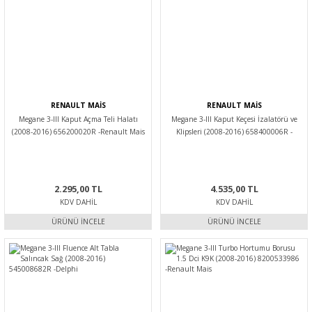
RENAULT MAİS
RENAULT MAİS
Megane 3-III Kaput Açma Teli Halatı
Megane 3-III Kaput Keçesi İzalatörü ve
(2008-2016) 656200020R -Renault Mais
Klipsleri (2008-2016) 658400006R -
Renault Mais
2.295,00 TL
4.535,00 TL
KDV DAHIL
KDV DAHIL
ÜRÜNÜ İNCELE
ÜRÜNÜ İNCELE