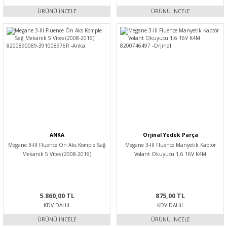
ÜRÜNÜ İNCELE
ÜRÜNÜ İNCELE
ANKA
Orjinal Yedek Parça
Megane 3-III Fluence Ön Aks Komple Sağ
Megane 3-III Fluence Manyetik Kaptör
Mekanik 5 Vites (2008-2016)
Volant Okuyucu 1.6 16V K4M
8200890089-391008976R -Anka
8200746497 -Orjinal
5.860,00 TL
875,00 TL
KDV DAHIL
KDV DAHIL
ÜRÜNÜ İNCELE
ÜRÜNÜ İNCELE