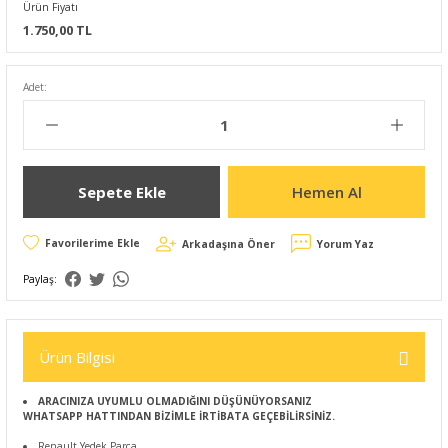
Ürün Fiyatı
1.750,00 TL
Adet:
Sepete Ekle
Hemen Al
Arkadaşına Öner
Yorum Yaz
Paylaş:
Ürün Bilgisi
ARACINIZA UYUMLU OLMADIĞINI DÜŞÜNÜYORSANIZ
WHATSAPP HATTINDAN BİZİMLE İRTİBATA GEÇEBİLİRSİNİZ.
Renault Yedek Parça