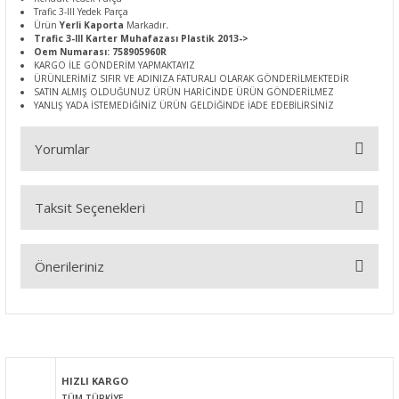
Trafic 3-III Yedek Parça
Ürün
Yerli Kaporta
Markadır
.
Trafic 3-III Karter Muhafazası Plastik 2013->
Oem Numarası: 758905960R
KARGO İLE GÖNDERİM YAPMAKTAYIZ
ÜRÜNLERİMİZ SIFIR VE ADINIZA FATURALI OLARAK GÖNDERİLMEKTEDİR
SATIN ALMIŞ OLDUĞUNUZ ÜRÜN HARİCİNDE ÜRÜN GÖNDERİLMEZ
YANLIŞ YADA İSTEMEDİĞİNİZ ÜRÜN GELDİĞİNDE İADE EDEBİLİRSİNİZ
Yorumlar
Taksit Seçenekleri
Bu ürüne ilk yorumu siz yapın!
Önerileriniz
Yorum Yaz
Bu ürünün fiyat bilgisi, resim, ürün açıklamalarında ve diğer
konularda yetersiz gördüğünüz noktaları öneri formunu
kullanarak tarafımıza iletebilirsiniz.
Görüş ve önerileriniz için teşekkür ederiz.
HIZLI KARGO
TÜM TÜRKİYE