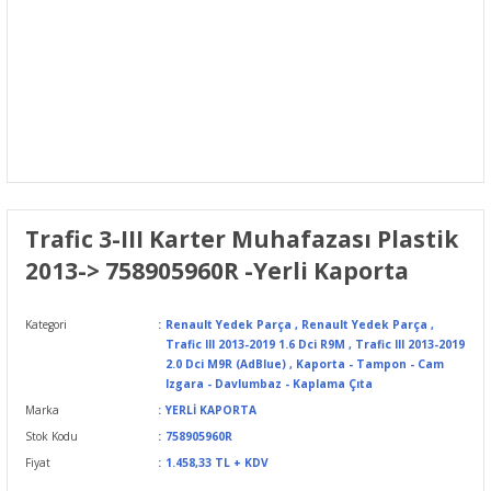
Trafic 3-III Karter Muhafazası Plastik
2013-> 758905960R -Yerli Kaporta
Kategori
Renault Yedek Parça
,
Renault Yedek Parça
,
Trafic III 2013-2019 1.6 Dci R9M
,
Trafic III 2013-2019
2.0 Dci M9R (AdBlue)
,
Kaporta - Tampon - Cam
Izgara - Davlumbaz - Kaplama Çıta
Marka
YERLİ KAPORTA
Stok Kodu
758905960R
Fiyat
1.458,33 TL + KDV