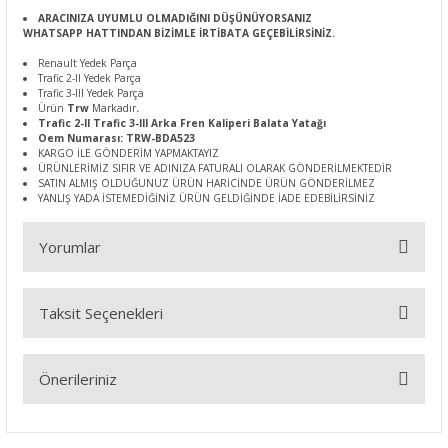
ARACINIZA UYUMLU OLMADIĞINI DÜŞÜNÜYORSANIZ
WHATSAPP HATTINDAN BİZİMLE İRTİBATA GEÇEBİLİRSİNİZ.
Renault Yedek Parça
Trafic 2-II Yedek Parça
Trafic 3-III Yedek Parça
Ürün
Trw
Markadır
.
Trafic 2-II Trafic 3-III Arka Fren Kaliperi Balata Yatağı
Oem Numarası: TRW-BDA523
KARGO İLE GÖNDERİM YAPMAKTAYIZ
ÜRÜNLERİMİZ SIFIR VE ADINIZA FATURALI OLARAK GÖNDERİLMEKTEDİR
SATIN ALMIŞ OLDUĞUNUZ ÜRÜN HARİCİNDE ÜRÜN GÖNDERİLMEZ
YANLIŞ YADA İSTEMEDİĞİNİZ ÜRÜN GELDİĞİNDE İADE EDEBİLİRSİNİZ
Yorumlar
Taksit Seçenekleri
Bu ürüne ilk yorumu siz yapın!
Önerileriniz
Yorum Yaz
Bu ürünün fiyat bilgisi, resim, ürün açıklamalarında ve diğer
konularda yetersiz gördüğünüz noktaları öneri formunu