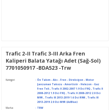
Trafic 2-II Trafic 3-III Arka Fren
Kaliperi Balata Yatağı Adet (Sağ-Sol)
7701050917 -BDA523 -Trw
Kategori
Ön Takım - Aks - Fren - Direksiyon - Motor
Şanzuman Takozu - Amortisör - Helezon - Gaz
Fren Teli
,
Trafic II 2002-2007 1.9 Dci F9Q
,
Trafic II
2008-2012 1.9 Dci F9Q
,
Trafic II 2008-2012 2.0 Dci
M9R
,
Trafic III 2013-2019 1.6 Dci R9M
,
Trafic III
2013-2019 2.0 Dci M9R (AdBlue)
Marka
TRW