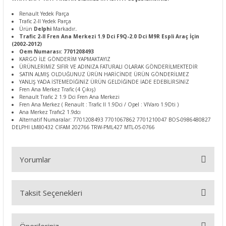
Renault Yedek Parça
Trafic 2-II Yedek Parça
Ürün
Delphi
Markadır
.
Trafic 2-II Fren Ana Merkezi 1.9 Dci F9Q-2.0 Dci M9R Espli Araç İçin
(2002-2012)
Oem Numarası: 7701208493
KARGO İLE GÖNDERİM YAPMAKTAYIZ
ÜRÜNLERİMİZ SIFIR VE ADINIZA FATURALI OLARAK GÖNDERİLMEKTEDİR
SATIN ALMIŞ OLDUĞUNUZ ÜRÜN HARİCİNDE ÜRÜN GÖNDERİLMEZ
YANLIŞ YADA İSTEMEDİĞİNİZ ÜRÜN GELDİĞİNDE İADE EDEBİLİRSİNİZ
Fren Ana Merkez Trafic (4 Çıkış)
Renault Trafic 2 1.9 Dci Fren Ana Merkezi
Fren Ana Merkez ( Renault : Trafic II 1.9Dci / Opel : VIVaro 1.9Dti )
Ana Merkez Trafıc2 1.9dcı
Alternatif Numaralar: 7701208493 7701067862 7701210047 BOS-0986480827
DELPHI LM80432 CIFAM 202766 TRW-PML427 MTL-05-0766
Yorumlar
Taksit Seçenekleri
Bu ürüne ilk yorumu siz yapın!