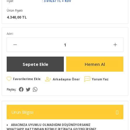
Fiyat
3.616,67 TL + KDV
Ürün Fiyatı
4.340,00 TL
Adet:
Sepete Ekle
Hemen Al
Arkadaşına Öner
Yorum Yaz
Paylaş:
Ürün Bilgisi
ARACINIZA UYUMLU OLMADIĞINI DÜŞÜNÜYORSANIZ
WHATSAPP HATTINDAN BİZİMLE İRTİBATA GEÇEBİLİRSİNİZ.