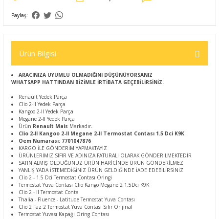
Paylaş:
Ürün Bilgisi
ARACINIZA UYUMLU OLMADIĞINI DÜŞÜNÜYORSANIZ
WHATSAPP HATTINDAN BİZİMLE İRTİBATA GEÇEBİLİRSİNİZ.
Renault Yedek Parça
Clio 2-II Yedek Parça
Kangoo 2-II Yedek Parça
Megane 2-II Yedek Parça
Ürün
Renault Mais
Markadır
.
Clio 2-II Kangoo 2-II Megane 2-II Termostat Contası 1.5 Dci K9K
Oem Numarası: 7701047876
KARGO İLE GÖNDERİM YAPMAKTAYIZ
ÜRÜNLERİMİZ SIFIR VE ADINIZA FATURALI OLARAK GÖNDERİLMEKTEDİR
SATIN ALMIŞ OLDUĞUNUZ ÜRÜN HARİCİNDE ÜRÜN GÖNDERİLMEZ
YANLIŞ YADA İSTEMEDİĞİNİZ ÜRÜN GELDİĞİNDE İADE EDEBİLİRSİNİZ
Clio 2 - 1.5 Dci Termostat Contası Oringi
Termostat Yuva Contası Clio Kango Megane 2 1,5Dci K9K
Clio 2 - II Termostat Conta
Thalia - Fluence - Latitude Termostat Yuva Contası
Clio 2 Faz 2 Termostat Yuva Contası Sıfır Orijinal
Termostat Yuvası Kapağı Oring Contası