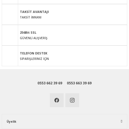
Ürün fiyatı diğer sitelerden daha pahalı.
Bu ürüne benzer farklı alternatifler olmalı.
TAKSİT AVANTAJI
TAKSİT İMKANI
256Bit SSL
GÜVENLİ ALIŞVERİŞ
Gönder
TELEFON DESTEK
SİPARİŞLERİNİZ İÇİN
0553 662 39 69
0553 663 39 69
Üyelik