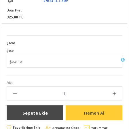
Fiyat
270,83 TL + KDV
Ürün Fiyatı
325,00 TL
Şase
Şase
Adet:
Sepete Ekle
Hemen Al
Arkadaşına Öner
Yorum Yaz