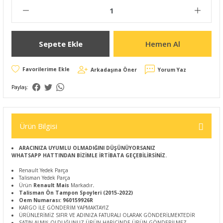
Sepete Ekle
Hemen Al
Arkadaşına Öner
Yorum Yaz
Paylaş:
Ürün Bilgisi
ARACINIZA UYUMLU OLMADIĞINI DÜŞÜNÜYORSANIZ
WHATSAPP HATTINDAN BİZİMLE İRTİBATA GEÇEBİLİRSİNİZ.
Renault Yedek Parça
Talisman Yedek Parça
Ürün
Renault Mais
Markadır
.
Talisman Ön Tampon Spoyleri (2015-2022)
Oem Numarası: 960159926R
KARGO İLE GÖNDERİM YAPMAKTAYIZ
ÜRÜNLERİMİZ SIFIR VE ADINIZA FATURALI OLARAK GÖNDERİLMEKTEDİR
SATIN ALMIŞ OLDUĞUNUZ ÜRÜN HARİCİNDE ÜRÜN GÖNDERİLMEZ