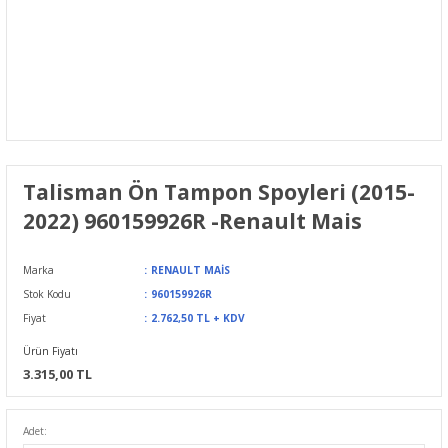
Talisman Ön Tampon Spoyleri (2015-
2022) 960159926R -Renault Mais
Marka
RENAULT MAİS
Stok Kodu
960159926R
Fiyat
2.762,50 TL + KDV
Ürün Fiyatı
3.315,00 TL
Adet: