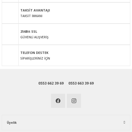
Bu ürüne benzer farklı alternatifler olmalı.
TAKSİT AVANTAJI
TAKSİT İMKANI
256Bit SSL
GÜVENLİ ALIŞVERİŞ
Gönder
TELEFON DESTEK
SİPARİŞLERİNİZ İÇİN
0553 662 39 69
0553 663 39 69
Üyelik