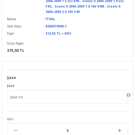
2006-2009 1.5 Dci K9K
,
Scenic II 2006-2009 1.9 Dci
F9Q
,
Scenic II 2006-2009 1.6 16V K4M
,
Scenic II
2006-2009 2.0 16V F4R
Marka
İTHAL
Stok Kodu
8200074008-1
Fiyat
312,50 TL + KDV
Ürün Fiyatı
375,00 TL
Şase
Şase
Adet: