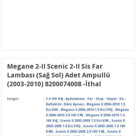
Megane 2-II Scenic 2-II Sis Far
Lambası (Sağ Sol) Adet Ampullü
(2003-2010) 8200074008 -İthal
Kategori
1.4 16V K4J
,
Aydınlatma - Far - Stop - Sinyal - Sis -
Reflektör- Dikiz Aynası
,
Megane II 2006-2010 1.5
Dci K9K
,
Megane II 2006-2010 1.9 Dci F9Q
,
Megane
II 2006-2010 2.0 16V F4R
,
Megane II 2006-2010 1.4
16V K4J
,
Scenic II 2003-2005 1.5 Dci K9K
,
Scenic II
2003-2005 1.9 Dci F9Q
,
Scenic II 2003-2005 1.6 16V
K4M
,
Scenic II 2003-2005 2.0 16V F4R
,
Scenic II