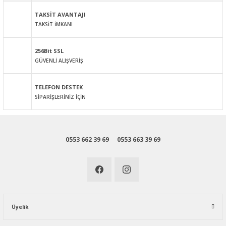
Bu ürüne benzer farklı alternatifler olmalı.
TAKSİT AVANTAJI
TAKSİT İMKANI
256Bit SSL
GÜVENLİ ALIŞVERİŞ
Gönder
TELEFON DESTEK
SİPARİŞLERİNİZ İÇİN
0553 662 39 69
0553 663 39 69
Üyelik