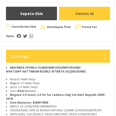
Sepete Ekle
Hemen Al
Arkadaşına Öner
Yorum Yaz
Paylaş:
Ürün Bilgisi
ARACINIZA UYUMLU OLMADIĞINI DÜŞÜNÜYORSANIZ
WHATSAPP HATTINDAN BİZİMLE İRTİBATA GEÇEBİLİRSİNİZ.
Renault Yedek Parça
Megane 2-II Yedek Parça
Scenic 2-II Yedek Parça
Ürün
İthal
Markadır
.
Megane 2-II Scenic 2-II Sis Far Lambası (Sağ Sol) Adet Ampullü (2003-
2010)
Oem Numarası: 8200074008
KARGO İLE GÖNDERİM YAPMAKTAYIZ
ÜRÜNLERİMİZ SIFIR VE ADINIZA FATURALI OLARAK GÖNDERİLMEKTEDİR
SATIN ALMIŞ OLDUĞUNUZ ÜRÜN HARİCİNDE ÜRÜN GÖNDERİLMEZ