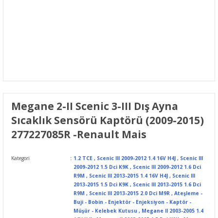
Megane 2-II Scenic 3-III Dış Ayna
Sıcaklık Sensörü Kaptörü (2009-2015)
277227085R -Renault Mais
Kategori
1.2 TCE
,
Scenic III 2009-2012 1.4 16V H4J
,
Scenic III
2009-2012 1.5 Dci K9K
,
Scenic III 2009-2012 1.6 Dci
R9M
,
Scenic III 2013-2015 1.4 16V H4J
,
Scenic III
2013-2015 1.5 Dci K9K
,
Scenic III 2013-2015 1.6 Dci
R9M
,
Scenic III 2013-2015 2.0 Dci M9R
,
Ateşleme -
Buji - Bobin - Enjektör - Enjeksiyon - Kaptör -
Müşür - Kelebek Kutusu
,
Megane II 2003-2005 1.4