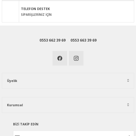
Gönder
TELEFON DESTEK
SİPARİŞLERİNİZ İÇİN
0553 662 39 69
0553 663 39 69
Üyelik
Kurumsal
BİZİ TAKİP EDİN