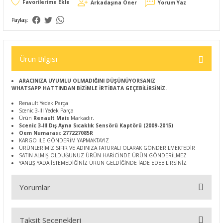
Arkadaşına Öner
Yorum Yaz
Paylaş:
Ürün Bilgisi
ARACINIZA UYUMLU OLMADIĞINI DÜŞÜNÜYORSANIZ
WHATSAPP HATTINDAN BİZİMLE İRTİBATA GEÇEBİLİRSİNİZ.
Renault Yedek Parça
Scenic 3-III Yedek Parça
Ürün
Renault Mais
Markadır
.
Scenic 3-III Dış Ayna Sıcaklık Sensörü Kaptörü (2009-2015)
Oem Numarası: 277227085R
KARGO İLE GÖNDERİM YAPMAKTAYIZ
ÜRÜNLERİMİZ SIFIR VE ADINIZA FATURALI OLARAK GÖNDERİLMEKTEDİR
SATIN ALMIŞ OLDUĞUNUZ ÜRÜN HARİCİNDE ÜRÜN GÖNDERİLMEZ
YANLIŞ YADA İSTEMEDİĞİNİZ ÜRÜN GELDİĞİNDE İADE EDEBİLİRSİNİZ
Yorumlar
Taksit Seçenekleri