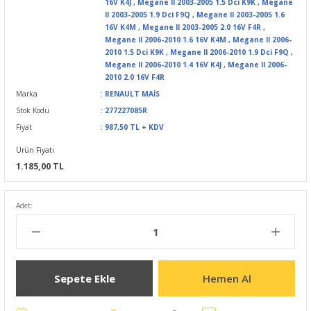
16V K4J
,
Megane II 2003-2005 1.5 Dci K9K
,
Megane
II 2003-2005 1.9 Dci F9Q
,
Megane II 2003-2005 1.6
16V K4M
,
Megane II 2003-2005 2.0 16V F4R
,
Megane II 2006-2010 1.6 16V K4M
,
Megane II 2006-
2010 1.5 Dci K9K
,
Megane II 2006-2010 1.9 Dci F9Q
,
Megane II 2006-2010 1.4 16V K4J
,
Megane II 2006-
2010 2.0 16V F4R
Marka
RENAULT MAİS
Stok Kodu
277227085R
Fiyat
987,50 TL + KDV
Ürün Fiyatı
1.185,00 TL
Adet:
Sepete Ekle
Hemen Al