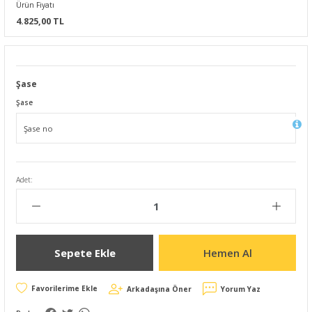
Ürün Fiyatı
4.825,00 TL
Şase
Şase
Adet:
Sepete Ekle
Hemen Al
Arkadaşına Öner
Yorum Yaz