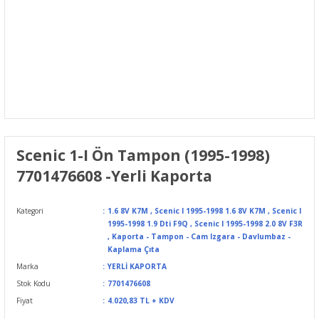
Scenic 1-I Ön Tampon (1995-1998)
7701476608 -Yerli Kaporta
Kategori
1.6 8V K7M
,
Scenic I 1995-1998 1.6 8V K7M
,
Scenic I
1995-1998 1.9 Dti F9Q
,
Scenic I 1995-1998 2.0 8V F3R
,
Kaporta - Tampon - Cam Izgara - Davlumbaz -
Kaplama Çıta
Marka
YERLİ KAPORTA
Stok Kodu
7701476608
Fiyat
4.020,83 TL + KDV