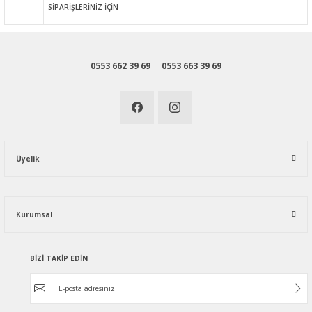
SİPARİŞLERİNİZ İÇİN
0553 662 39 69
0553 663 39 69
Üyelik
Kurumsal
BİZİ TAKİP EDİN