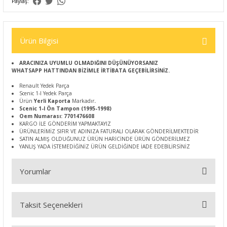
Paylaş:
Ürün Bilgisi
ARACINIZA UYUMLU OLMADIĞINI DÜŞÜNÜYORSANIZ
WHATSAPP HATTINDAN BİZİMLE İRTİBATA GEÇEBİLİRSİNİZ.
Renault Yedek Parça
Scenic 1-I Yedek Parça
Ürün
Yerli Kaporta
Markadır
.
Scenic 1-I Ön Tampon (1995-1998)
Oem Numarası: 7701476608
KARGO İLE GÖNDERİM YAPMAKTAYIZ
ÜRÜNLERİMİZ SIFIR VE ADINIZA FATURALI OLARAK GÖNDERİLMEKTEDİR
SATIN ALMIŞ OLDUĞUNUZ ÜRÜN HARİCİNDE ÜRÜN GÖNDERİLMEZ
YANLIŞ YADA İSTEMEDİĞİNİZ ÜRÜN GELDİĞİNDE İADE EDEBİLİRSİNİZ
Yorumlar
Taksit Seçenekleri
Bu ürüne ilk yorumu siz yapın!