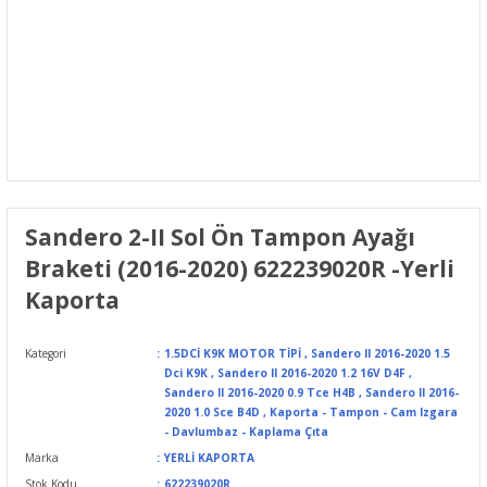
Sandero 2-II Sol Ön Tampon Ayağı
Braketi (2016-2020) 622239020R -Yerli
Kaporta
Kategori
1.5DCİ K9K MOTOR TİPİ
,
Sandero II 2016-2020 1.5
Dci K9K
,
Sandero II 2016-2020 1.2 16V D4F
,
Sandero II 2016-2020 0.9 Tce H4B
,
Sandero II 2016-
2020 1.0 Sce B4D
,
Kaporta - Tampon - Cam Izgara
- Davlumbaz - Kaplama Çıta
Marka
YERLİ KAPORTA
Stok Kodu
622239020R