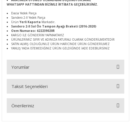
ARACINIZA UYUMLU OLMADIĞINI DÜŞÜNÜYORSANIZ
WHATSAPP HATTINDAN BİZİMLE İRTİBATA GEÇEBİLİRSİNİZ.
Dacia Yedek Parça
Sandero 2-II Yedek Parça
Ürün
Yerli Kaporta
Markadır
.
Sandero 2-II Sol Ön Tampon Ayağı Braketi (2016-2020)
Oem Numarası: 622239020R
KARGO İLE GÖNDERİM YAPMAKTAYIZ
ÜRÜNLERİMİZ SIFIR VE ADINIZA FATURALI OLARAK GÖNDERİLMEKTEDİR
SATIN ALMIŞ OLDUĞUNUZ ÜRÜN HARİCİNDE ÜRÜN GÖNDERİLMEZ
YANLIŞ YADA İSTEMEDİĞİNİZ ÜRÜN GELDİĞİNDE İADE EDEBİLİRSİNİZ
Yorumlar
Taksit Seçenekleri
Bu ürüne ilk yorumu siz yapın!
Önerileriniz
Yorum Yaz
Bu ürünün fiyat bilgisi, resim, ürün açıklamalarında ve diğer
konularda yetersiz gördüğünüz noktaları öneri formunu
kullanarak tarafımıza iletebilirsiniz.