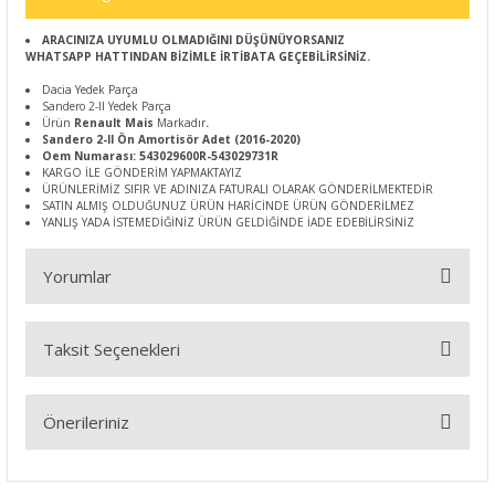
ARACINIZA UYUMLU OLMADIĞINI DÜŞÜNÜYORSANIZ
WHATSAPP HATTINDAN BİZİMLE İRTİBATA GEÇEBİLİRSİNİZ.
Dacia Yedek Parça
Sandero 2-II Yedek Parça
Ürün
Renault Mais
Markadır
.
Sandero 2-II Ön Amortisör Adet (2016-2020)
Oem Numarası: 543029600R-543029731R
KARGO İLE GÖNDERİM YAPMAKTAYIZ
ÜRÜNLERİMİZ SIFIR VE ADINIZA FATURALI OLARAK GÖNDERİLMEKTEDİR
SATIN ALMIŞ OLDUĞUNUZ ÜRÜN HARİCİNDE ÜRÜN GÖNDERİLMEZ
YANLIŞ YADA İSTEMEDİĞİNİZ ÜRÜN GELDİĞİNDE İADE EDEBİLİRSİNİZ
Yorumlar
Taksit Seçenekleri
Bu ürüne ilk yorumu siz yapın!
Önerileriniz
Yorum Yaz
Bu ürünün fiyat bilgisi, resim, ürün açıklamalarında ve diğer
konularda yetersiz gördüğünüz noktaları öneri formunu