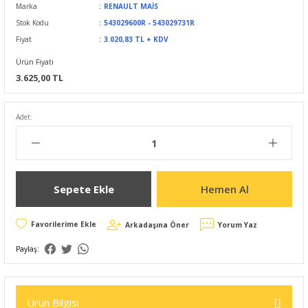
Marka
RENAULT MAİS
Stok Kodu
543029600R - 543029731R
Fiyat
3.020,83 TL + KDV
Ürün Fiyatı
3.625,00 TL
Adet:
Sepete Ekle
Hemen Al
Arkadaşına Öner
Yorum Yaz
Paylaş:
Ürün Bilgisi