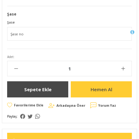
Şase
Şase
Adet:
Sepete Ekle
Hemen Al
Arkadaşına Öner
Yorum Yaz
Paylaş: