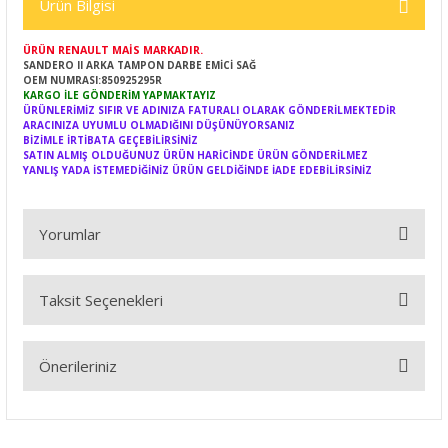
Ürün Bilgisi
ÜRÜN RENAULT MAİS MARKADIR.
SANDERO II ARKA TAMPON DARBE EMİCİ SAĞ
OEM NUMRASI:850925295R
KARGO İLE GÖNDERİM YAPMAKTAYIZ
ÜRÜNLERİMİZ SIFIR VE ADINIZA FATURALI OLARAK GÖNDERİLMEKTEDİR
ARACINIZA UYUMLU OLMADIĞINI DÜŞÜNÜYORSANIZ
BİZİMLE İRTİBATA GEÇEBİLİRSİNİZ
SATIN ALMIŞ OLDUĞUNUZ ÜRÜN HARİCİNDE ÜRÜN GÖNDERİLMEZ
YANLIŞ YADA İSTEMEDİĞİNİZ ÜRÜN GELDİĞİNDE İADE EDEBİLİRSİNİZ
Yorumlar
Taksit Seçenekleri
Bu ürüne ilk yorumu siz yapın!
Önerileriniz
Yorum Yaz
Bu ürünün fiyat bilgisi, resim, ürün açıklamalarında ve diğer
konularda yetersiz gördüğünüz noktaları öneri formunu