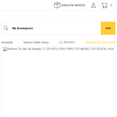
KARGOM NEREDE
ARA
Anasayfa
Safrane Yedek Parça
2.5 20V N7U
Safrane Ön Aks Sol Ko