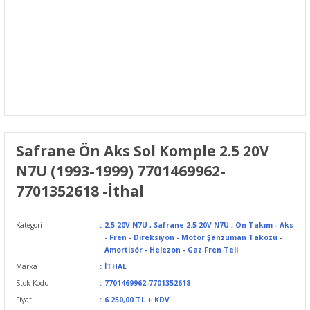
Safrane Ön Aks Sol Komple 2.5 20V
N7U (1993-1999) 7701469962-
7701352618 -İthal
Kategori
2.5 20V N7U
,
Safrane 2.5 20V N7U
,
Ön Takım - Aks
- Fren - Direksiyon - Motor Şanzuman Takozu -
Amortisör - Helezon - Gaz Fren Teli
Marka
İTHAL
Stok Kodu
7701469962-7701352618
Fiyat
6.250,00 TL + KDV