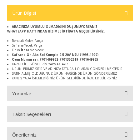
Ürün Bilgisi
ARACINIZA UYUMLU OLMADIĞINI DÜŞÜNÜYORSANIZ
WHATSAPP HATTINDAN BİZİMLE İRTİBATA GEÇEBİLİRSİNİZ.
Renault Yedek Parça
Safrane Yedek Parça
Ürün
İthal
Markadır
.
Safrane Ön Aks Sol Komple 2.5 20V N7U (1993-1999)
Oem Numarası: 7701469962-7701352619-7701649965
KARGO İLE GÖNDERİM YAPMAKTAYIZ
ÜRÜNLERİMİZ SIFIR VE ADINIZA FATURALI OLARAK GÖNDERİLMEKTEDİR
SATIN ALMIŞ OLDUĞUNUZ ÜRÜN HARİCİNDE ÜRÜN GÖNDERİLMEZ
YANLIŞ YADA İSTEMEDİĞİNİZ ÜRÜN GELDİĞİNDE İADE EDEBİLİRSİNİZ
Yorumlar
Taksit Seçenekleri
Bu ürüne ilk yorumu siz yapın!
Önerileriniz
Yorum Yaz