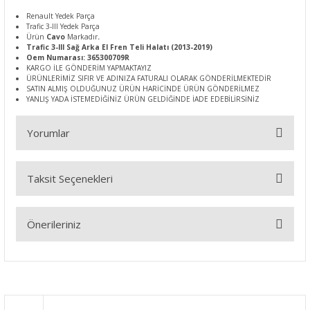
Renault Yedek Parça
Trafic 3-III Yedek Parça
Ürün
Cavo
Markadır
.
Trafic 3-III Sağ Arka El Fren Teli Halatı (2013-2019)
Oem Numarası: 365300709R
KARGO İLE GÖNDERİM YAPMAKTAYIZ
ÜRÜNLERİMİZ SIFIR VE ADINIZA FATURALI OLARAK GÖNDERİLMEKTEDİR
SATIN ALMIŞ OLDUĞUNUZ ÜRÜN HARİCİNDE ÜRÜN GÖNDERİLMEZ
YANLIŞ YADA İSTEMEDİĞİNİZ ÜRÜN GELDİĞİNDE İADE EDEBİLİRSİNİZ
Yorumlar
Taksit Seçenekleri
Bu ürüne ilk yorumu siz yapın!
Önerileriniz
Yorum Yaz
Bu ürünün fiyat bilgisi, resim, ürün açıklamalarında ve diğer
konularda yetersiz gördüğünüz noktaları öneri formunu
kullanarak tarafımıza iletebilirsiniz.
Görüş ve önerileriniz için teşekkür ederiz.