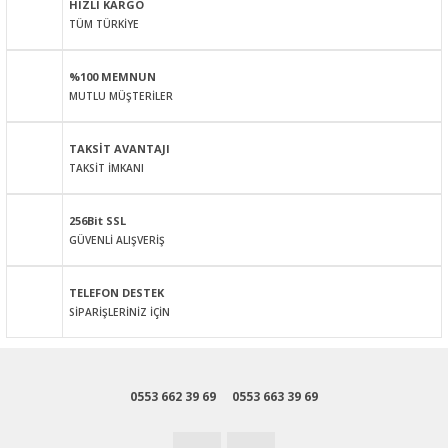
HIZLI KARGO
TÜM TÜRKİYE
Ürün resmi kalitesiz, bozuk veya görüntülenemiyor.
Ürün açıklamasında eksik bilgiler bulunuyor.
%100 MEMNUN
Ürün bilgilerinde hatalar bulunuyor.
MUTLU MÜŞTERİLER
Ürün fiyatı diğer sitelerden daha pahalı.
Bu ürüne benzer farklı alternatifler olmalı.
TAKSİT AVANTAJI
TAKSİT İMKANI
256Bit SSL
GÜVENLİ ALIŞVERİŞ
Gönder
TELEFON DESTEK
SİPARİŞLERİNİZ İÇİN
0553 662 39 69
0553 663 39 69