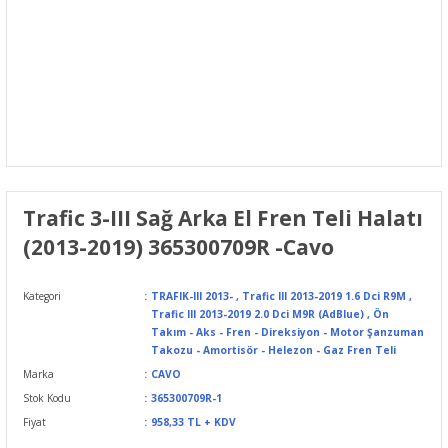
Trafic 3-III Sağ Arka El Fren Teli Halatı
(2013-2019) 365300709R -Cavo
Kategori
TRAFIK-III 2013-
,
Trafic III 2013-2019 1.6 Dci R9M
,
Trafic III 2013-2019 2.0 Dci M9R (AdBlue)
,
Ön
Takım - Aks - Fren - Direksiyon - Motor Şanzuman
Takozu - Amortisör - Helezon - Gaz Fren Teli
Marka
CAVO
Stok Kodu
365300709R-1
Fiyat
958,33 TL + KDV