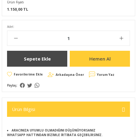
Ürün Fiyatı
1.150,00 TL
Adet:
Sepete Ekle
Hemen Al
Arkadaşına Öner
Yorum Yaz
Paylaş:
Ürün Bilgisi
ARACINIZA UYUMLU OLMADIĞINI DÜŞÜNÜYORSANIZ
WHATSAPP HATTINDAN BİZİMLE İRTİBATA GEÇEBİLİRSİNİZ.