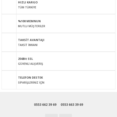
HIZLI KARGO
TÜM TÜRKİYE
Ürün resmi kalitesiz, bozuk veya görüntülenemiyor.
Ürün açıklamasında eksik bilgiler bulunuyor.
%100 MEMNUN
Ürün bilgilerinde hatalar bulunuyor.
MUTLU MÜŞTERİLER
Ürün fiyatı diğer sitelerden daha pahalı.
Bu ürüne benzer farklı alternatifler olmalı.
TAKSİT AVANTAJI
TAKSİT İMKANI
256Bit SSL
GÜVENLİ ALIŞVERİŞ
Gönder
TELEFON DESTEK
SİPARİŞLERİNİZ İÇİN
0553 662 39 69
0553 663 39 69