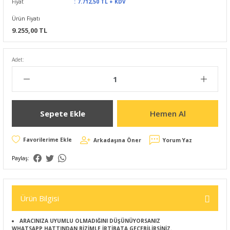
Fiyat
7.712,50 TL + KDV
Ürün Fiyatı
9.255,00 TL
Adet:
Sepete Ekle
Hemen Al
Arkadaşına Öner
Yorum Yaz
Paylaş:
Ürün Bilgisi
ARACINIZA UYUMLU OLMADIĞINI DÜŞÜNÜYORSANIZ
WHATSAPP HATTINDAN BİZİMLE İRTİBATA GEÇEBİLİRSİNİZ.