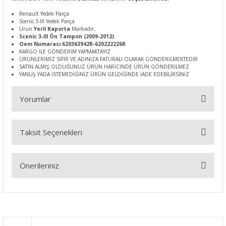
Renault Yedek Parça
Scenic 3-III Yedek Parça
Ürün
Yerli Kaporta
Markadır
.
Scenic 3-III Ön Tampon (2009-2012)
Oem Numarası:620363942R-620222226R
KARGO İLE GÖNDERİM YAPMAKTAYIZ
ÜRÜNLERİMİZ SIFIR VE ADINIZA FATURALI OLARAK GÖNDERİLMEKTEDİR
SATIN ALMIŞ OLDUĞUNUZ ÜRÜN HARİCİNDE ÜRÜN GÖNDERİLMEZ
YANLIŞ YADA İSTEMEDİĞİNİZ ÜRÜN GELDİĞİNDE İADE EDEBİLİRSİNİZ
Yorumlar
Taksit Seçenekleri
Bu ürüne ilk yorumu siz yapın!
Önerileriniz
Yorum Yaz
Bu ürünün fiyat bilgisi, resim, ürün açıklamalarında ve diğer
konularda yetersiz gördüğünüz noktaları öneri formunu
kullanarak tarafımıza iletebilirsiniz.
Görüş ve önerileriniz için teşekkür ederiz.