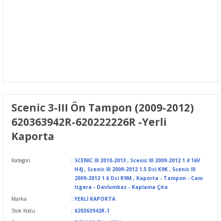
Scenic 3-III Ön Tampon (2009-2012)
620363942R-620222226R -Yerli
Kaporta
Kategori
SCENIC III 2010-2013
,
Scenic III 2009-2012 1.4 16V
H4J
,
Scenic III 2009-2012 1.5 Dci K9K
,
Scenic III
2009-2012 1.6 Dci R9M
,
Kaporta - Tampon - Cam
Izgara - Davlumbaz - Kaplama Çıta
Marka
YERLİ KAPORTA
Stok Kodu
620363942R-1