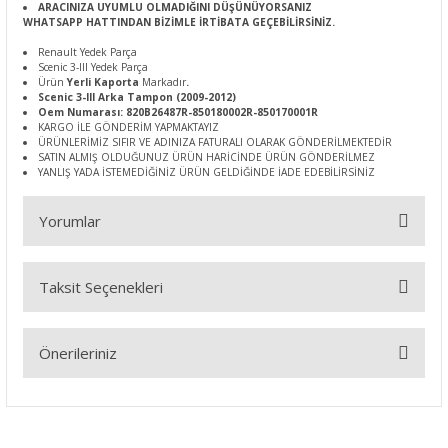
ARACINIZA UYUMLU OLMADIĞINI DÜŞÜNÜYORSANIZ
WHATSAPP HATTINDAN BİZİMLE İRTİBATA GEÇEBİLİRSİNİZ.
Renault Yedek Parça
Scenic 3-III Yedek Parça
Ürün
Yerli Kaporta
Markadır
.
Scenic 3-III Arka Tampon (2009-2012)
Oem Numarası: 820B26487R-850180002R-850170001R
KARGO İLE GÖNDERİM YAPMAKTAYIZ
ÜRÜNLERİMİZ SIFIR VE ADINIZA FATURALI OLARAK GÖNDERİLMEKTEDİR
SATIN ALMIŞ OLDUĞUNUZ ÜRÜN HARİCİNDE ÜRÜN GÖNDERİLMEZ
YANLIŞ YADA İSTEMEDİĞİNİZ ÜRÜN GELDİĞİNDE İADE EDEBİLİRSİNİZ
Yorumlar
Taksit Seçenekleri
Bu ürüne ilk yorumu siz yapın!
Önerileriniz
Yorum Yaz
Bu ürünün fiyat bilgisi, resim, ürün açıklamalarında ve diğer
konularda yetersiz gördüğünüz noktaları öneri formunu
kullanarak tarafımıza iletebilirsiniz.