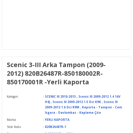
Scenic 3-III Arka Tampon (2009-
2012) 820B26487R-850180002R-
850170001R -Yerli Kaporta
Kategori
SCENIC III 2010-2013
,
Scenic III 2009-2012 1.4 16V
H4J
,
Scenic III 2009-2012 1.5 Dci K9K
,
Scenic III
2009-2012 1.6 Dci R9M
,
Kaporta - Tampon - Cam
Izgara - Davlumbaz - Kaplama Çıta
Marka
YERLİ KAPORTA
Stok Kodu
820B26487R-1