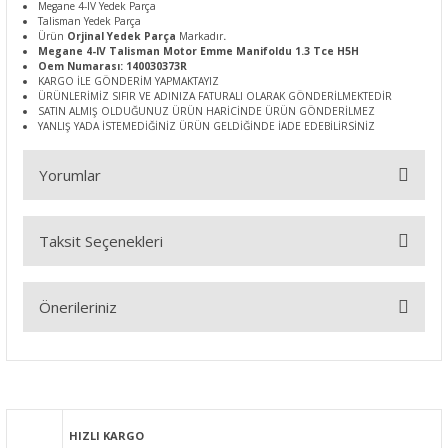
Megane 4-IV Yedek Parça
Talisman Yedek Parça
Ürün
Orjinal Yedek Parça
Markadır
.
Megane 4-IV Talisman Motor Emme Manifoldu 1.3 Tce H5H
Oem Numarası: 140030373R
KARGO İLE GÖNDERİM YAPMAKTAYIZ
ÜRÜNLERİMİZ SIFIR VE ADINIZA FATURALI OLARAK GÖNDERİLMEKTEDİR
SATIN ALMIŞ OLDUĞUNUZ ÜRÜN HARİCİNDE ÜRÜN GÖNDERİLMEZ
YANLIŞ YADA İSTEMEDİĞİNİZ ÜRÜN GELDİĞİNDE İADE EDEBİLİRSİNİZ
Yorumlar
Taksit Seçenekleri
Bu ürüne ilk yorumu siz yapın!
Önerileriniz
Yorum Yaz
Bu ürünün fiyat bilgisi, resim, ürün açıklamalarında ve diğer
konularda yetersiz gördüğünüz noktaları öneri formunu
kullanarak tarafımıza iletebilirsiniz.
Görüş ve önerileriniz için teşekkür ederiz.
HIZLI KARGO