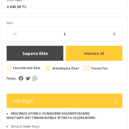
Ürün Fiyatı
2.645,00 TL
Adet:
Sepete Ekle
Hemen Al
Arkadaşına Öner
Yorum Yaz
Paylaş:
Ürün Bilgisi
ARACINIZA UYUMLU OLMADIĞINI DÜŞÜNÜYORSANIZ
WHATSAPP HATTINDAN BİZİMLE İRTİBATA GEÇEBİLİRSİNİZ.
Renault Yedek Parça