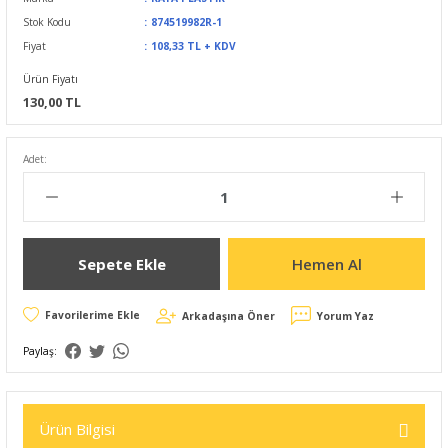
Stok Kodu
874519982R-1
Fiyat
108,33 TL + KDV
Ürün Fiyatı
130,00 TL
Adet:
Sepete Ekle
Hemen Al
Arkadaşına Öner
Yorum Yaz
Paylaş:
Ürün Bilgisi