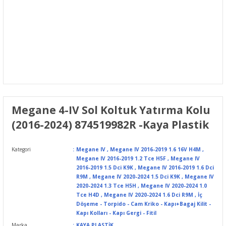
Megane 4-IV Sol Koltuk Yatırma Kolu
(2016-2024) 874519982R -Kaya Plastik
Kategori
Megane IV
,
Megane IV 2016-2019 1.6 16V H4M
,
Megane IV 2016-2019 1.2 Tce H5F
,
Megane IV
2016-2019 1.5 Dci K9K
,
Megane IV 2016-2019 1.6 Dci
R9M
,
Megane IV 2020-2024 1.5 Dci K9K
,
Megane IV
2020-2024 1.3 Tce H5H
,
Megane IV 2020-2024 1.0
Tce H4D
,
Megane IV 2020-2024 1.6 Dci R9M
,
İç
Döşeme - Torpido - Cam Kriko - Kapı+Bagaj Kilit -
Kapı Kolları - Kapı Gergi - Fitil
Marka
KAYA PLASTİK