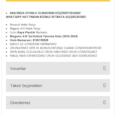
ARACINIZA UYUMLU OLMADIĞINI DÜŞÜNÜYORSANIZ
WHATSAPP HATTINDAN BİZİMLE İRTİBATA GEÇEBİLİRSİNİZ.
Renault Yedek Parça
Megane 4-IV Yedek Parça
Ürün
Kaya Plastik
Markadır
.
Megane 4-IV Sol Koltuk Yatırma Kolu (2016-2024)
Oem Numarası: 874519982R
KARGO İLE GÖNDERİM YAPMAKTAYIZ
ÜRÜNLERİMİZ SIFIR VE ADINIZA FATURALI OLARAK GÖNDERİLMEKTEDİR
SATIN ALMIŞ OLDUĞUNUZ ÜRÜN HARİCİNDE ÜRÜN GÖNDERİLMEZ
YANLIŞ YADA İSTEMEDİĞİNİZ ÜRÜN GELDİĞİNDE İADE EDEBİLİRSİNİZ
Yorumlar
Taksit Seçenekleri
Bu ürüne ilk yorumu siz yapın!
Önerileriniz
Yorum Yaz
Bu ürünün fiyat bilgisi, resim, ürün açıklamalarında ve diğer