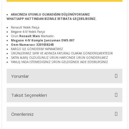
ARACINIZA UYUMLU OLMADIĞINI DÜŞÜNÜYORSANIZ
WHATSAPP HATTINDAN BİZİMLE İRTİBATA GEÇEBİLİRSİNİZ.
Renault Yedek Parça
Megane 4-IV Yedek Parça
Ürün
Renault Mais
Markadır
.
Megane 4-IV Komple Şanzuman DW5.007
Oem Numarası: 320105824R
KARGO İLE GÖNDERİM YAPMAKTAYIZ
ÜRÜNLERİMİZ SIFIR VE ADINIZA FATURALI OLARAK GÖNDERİLMEKTEDİR
SATIN ALMIŞ OLDUĞUNUZ ÜRÜN HARİCİNDE ÜRÜN GÖNDERİLMEZ
YANLIŞ YADA İSTEMEDİĞİNİZ ÜRÜN GELDİĞİNDE İADE EDEBİLİRSİNİZ
Yorumlar
Taksit Seçenekleri
Bu ürüne ilk yorumu siz yapın!
Önerileriniz
Yorum Yaz
Bu ürünün fiyat bilgisi, resim, ürün açıklamalarında ve diğer