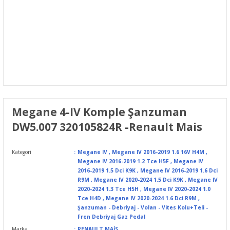
Megane 4-IV Komple Şanzuman
DW5.007 320105824R -Renault Mais
Kategori
Megane IV
,
Megane IV 2016-2019 1.6 16V H4M
,
Megane IV 2016-2019 1.2 Tce H5F
,
Megane IV
2016-2019 1.5 Dci K9K
,
Megane IV 2016-2019 1.6 Dci
R9M
,
Megane IV 2020-2024 1.5 Dci K9K
,
Megane IV
2020-2024 1.3 Tce H5H
,
Megane IV 2020-2024 1.0
Tce H4D
,
Megane IV 2020-2024 1.6 Dci R9M
,
Şanzuman - Debriyaj - Volan - Vites Kolu+Teli -
Fren Debriyaj Gaz Pedal
Marka
RENAULT MAİS