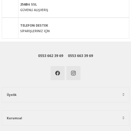
256Bit SSL
GÜVENLİ ALIŞVERİŞ
Gönder
TELEFON DESTEK
SİPARİŞLERİNİZ İÇİN
0553 662 39 69
0553 663 39 69
Üyelik
Kurumsal