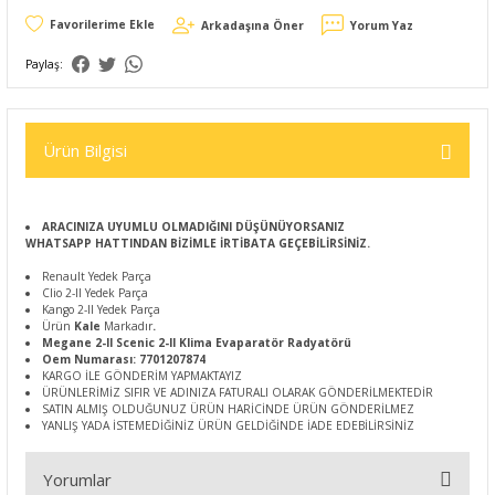
Arkadaşına Öner
Yorum Yaz
Paylaş:
Ürün Bilgisi
ARACINIZA UYUMLU OLMADIĞINI DÜŞÜNÜYORSANIZ
WHATSAPP HATTINDAN BİZİMLE İRTİBATA GEÇEBİLİRSİNİZ.
Renault Yedek Parça
Clio 2-II Yedek Parça
Kango 2-II Yedek Parça
Ürün
Kale
Markadır
.
Megane 2-II Scenic 2-II Klima Evaparatör Radyatörü
Oem Numarası: 7701207874
KARGO İLE GÖNDERİM YAPMAKTAYIZ
ÜRÜNLERİMİZ SIFIR VE ADINIZA FATURALI OLARAK GÖNDERİLMEKTEDİR
SATIN ALMIŞ OLDUĞUNUZ ÜRÜN HARİCİNDE ÜRÜN GÖNDERİLMEZ
YANLIŞ YADA İSTEMEDİĞİNİZ ÜRÜN GELDİĞİNDE İADE EDEBİLİRSİNİZ
Yorumlar