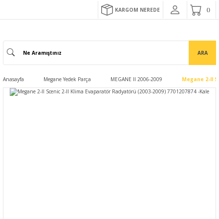
KARGOM NEREDE
ARA
Anasayfa
Megane Yedek Parça
MEGANE II 2006-2009
Megane 2-II S