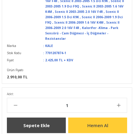
16V F4R
,
Scenic II 2003-2005 1.5 Dci K9K
,
Scenic II
2003-2005 1.9 Dci F9Q
,
Scenic II 2003-2005 1.6 16V
K4M
,
Scenic II 2003-2005 2.0 16V F4R
,
Scenic II
2006-2009 1.5 Dci K9K
,
Scenic II 2006-2009 1.9 Dci
F9Q
,
Scenic II 2006-2009 1.6 16V K4M
,
Scenic II
2006-2009 2.0 16V F4R
,
Kalorifer -Klima - Park
Sensörü - Cam Düğmesi - İç Düğmeler -
Rezistanslar
Marka
KALE
Stok Kodu
7701207874-1
Fiyat
2.425,00 TL + KDV
Ürün Fiyatı
2.910,00 TL
Adet:
Sepete Ekle
Hemen Al