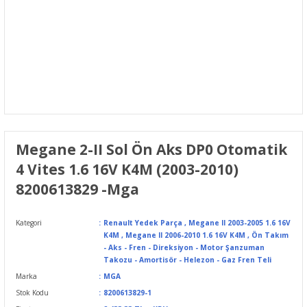
Megane 2-II Sol Ön Aks DP0 Otomatik
4 Vites 1.6 16V K4M (2003-2010)
8200613829 -Mga
Kategori
Renault Yedek Parça
,
Megane II 2003-2005 1.6 16V
K4M
,
Megane II 2006-2010 1.6 16V K4M
,
Ön Takım
- Aks - Fren - Direksiyon - Motor Şanzuman
Takozu - Amortisör - Helezon - Gaz Fren Teli
Marka
MGA
Stok Kodu
8200613829-1