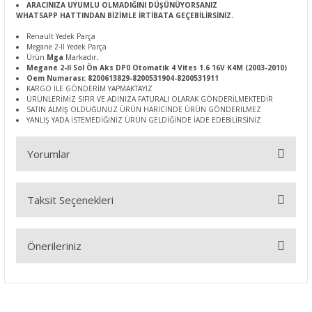
ARACINIZA UYUMLU OLMADIĞINI DÜŞÜNÜYORSANIZ
WHATSAPP HATTINDAN BİZİMLE İRTİBATA GEÇEBİLİRSİNİZ.
Renault Yedek Parça
Megane 2-II Yedek Parça
Ürün
Mga
Markadır
.
Megane 2-II Sol Ön Aks DP0 Otomatik 4 Vites 1.6 16V K4M (2003-2010)
Oem Numarası: 8200613829-8200531904-8200531911
KARGO İLE GÖNDERİM YAPMAKTAYIZ
ÜRÜNLERİMİZ SIFIR VE ADINIZA FATURALI OLARAK GÖNDERİLMEKTEDİR
SATIN ALMIŞ OLDUĞUNUZ ÜRÜN HARİCİNDE ÜRÜN GÖNDERİLMEZ
YANLIŞ YADA İSTEMEDİĞİNİZ ÜRÜN GELDİĞİNDE İADE EDEBİLİRSİNİZ
Yorumlar
Taksit Seçenekleri
Bu ürüne ilk yorumu siz yapın!
Önerileriniz
Yorum Yaz
Bu ürünün fiyat bilgisi, resim, ürün açıklamalarında ve diğer
konularda yetersiz gördüğünüz noktaları öneri formunu
kullanarak tarafımıza iletebilirsiniz.