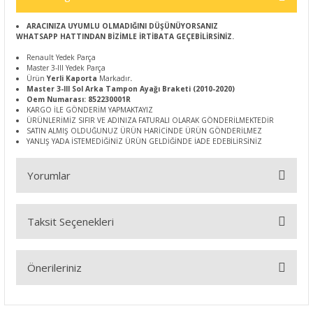
ARACINIZA UYUMLU OLMADIĞINI DÜŞÜNÜYORSANIZ
WHATSAPP HATTINDAN BİZİMLE İRTİBATA GEÇEBİLİRSİNİZ.
Renault Yedek Parça
Master 3-III Yedek Parça
Ürün
Yerli Kaporta
Markadır
.
Master 3-III Sol Arka Tampon Ayağı Braketi (2010-2020)
Oem Numarası: 852230001R
KARGO İLE GÖNDERİM YAPMAKTAYIZ
ÜRÜNLERİMİZ SIFIR VE ADINIZA FATURALI OLARAK GÖNDERİLMEKTEDİR
SATIN ALMIŞ OLDUĞUNUZ ÜRÜN HARİCİNDE ÜRÜN GÖNDERİLMEZ
YANLIŞ YADA İSTEMEDİĞİNİZ ÜRÜN GELDİĞİNDE İADE EDEBİLİRSİNİZ
Yorumlar
Taksit Seçenekleri
Bu ürüne ilk yorumu siz yapın!
Önerileriniz
Yorum Yaz
Bu ürünün fiyat bilgisi, resim, ürün açıklamalarında ve diğer