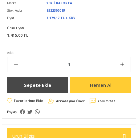
Marka
YERLİ KAPORTA
Stok Kodu
852230001R
Fiyat
1.179,17 TL + KDV
Ürün Fiyatı
1.415,00 TL
Adet:
Sepete Ekle
Hemen Al
Arkadaşına Öner
Yorum Yaz
Paylaş:
Ürün Bilgisi