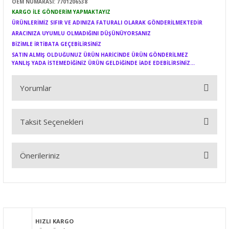
OEM NUMARASI:
7701206538
KARGO İLE GÖNDERİM YAPMAKTAYIZ
ÜRÜNLERİMİZ SIFIR VE ADINIZA FATURALI OLARAK GÖNDERİLMEKTEDİR
ARACINIZA UYUMLU OLMADIĞINI DÜŞÜNÜYORSANIZ
BİZİMLE İRTİBATA GEÇEBİLİRSİNİZ
SATIN ALMIŞ OLDUĞUNUZ ÜRÜN HARİCİNDE ÜRÜN GÖNDERİLMEZ
YANLIŞ YADA İSTEMEDİĞİNİZ ÜRÜN GELDİĞİNDE İADE EDEBİLİRSİNİZ...
Yorumlar
Taksit Seçenekleri
Bu ürüne ilk yorumu siz yapın!
Önerileriniz
Yorum Yaz
Bu ürünün fiyat bilgisi, resim, ürün açıklamalarında ve diğer
konularda yetersiz gördüğünüz noktaları öneri formunu
kullanarak tarafımıza iletebilirsiniz.
Görüş ve önerileriniz için teşekkür ederiz.
HIZLI KARGO