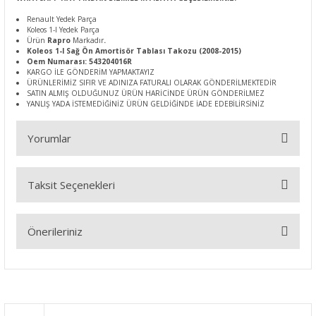
Renault Yedek Parça
Koleos 1-I Yedek Parça
Ürün
Rapro
Markadır
.
Koleos 1-I Sağ Ön Amortisör Tablası Takozu (2008-2015)
Oem Numarası: 543204016R
KARGO İLE GÖNDERİM YAPMAKTAYIZ
ÜRÜNLERİMİZ SIFIR VE ADINIZA FATURALI OLARAK GÖNDERİLMEKTEDİR
SATIN ALMIŞ OLDUĞUNUZ ÜRÜN HARİCİNDE ÜRÜN GÖNDERİLMEZ
YANLIŞ YADA İSTEMEDİĞİNİZ ÜRÜN GELDİĞİNDE İADE EDEBİLİRSİNİZ
Yorumlar
Taksit Seçenekleri
Bu ürüne ilk yorumu siz yapın!
Önerileriniz
Yorum Yaz
Bu ürünün fiyat bilgisi, resim, ürün açıklamalarında ve diğer
konularda yetersiz gördüğünüz noktaları öneri formunu
kullanarak tarafımıza iletebilirsiniz.
Görüş ve önerileriniz için teşekkür ederiz.