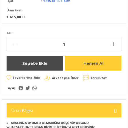
Fiyat
1.345,83 TL + KDV
Ürün Fiyatı
1.615,00 TL
Adet:
Sepete Ekle
Hemen Al
Arkadaşına Öner
Yorum Yaz
Paylaş:
Ürün Bilgisi
ARACINIZA UYUMLU OLMADIĞINI DÜŞÜNÜYORSANIZ
WHATSAPP HATTINDAN BİZİMLE İRTİBATA GEÇEBİLİRSİNİZ.