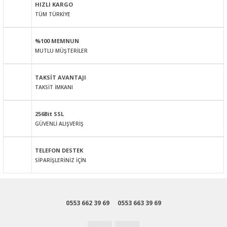
HIZLI KARGO
TÜM TÜRKİYE
Ürün resmi kalitesiz, bozuk veya görüntülenemiyor.
Ürün açıklamasında eksik bilgiler bulunuyor.
%100 MEMNUN
Ürün bilgilerinde hatalar bulunuyor.
MUTLU MÜŞTERİLER
Ürün fiyatı diğer sitelerden daha pahalı.
Bu ürüne benzer farklı alternatifler olmalı.
TAKSİT AVANTAJI
TAKSİT İMKANI
256Bit SSL
GÜVENLİ ALIŞVERİŞ
Gönder
TELEFON DESTEK
SİPARİŞLERİNİZ İÇİN
0553 662 39 69
0553 663 39 69