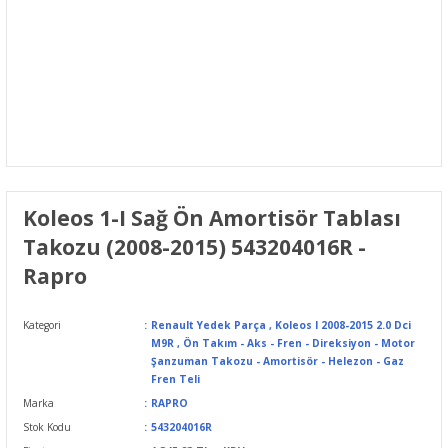
Koleos 1-I Sağ Ön Amortisör Tablası
Takozu (2008-2015) 543204016R -
Rapro
Kategori
Renault Yedek Parça
,
Koleos I 2008-2015 2.0 Dci
M9R
,
Ön Takım - Aks - Fren - Direksiyon - Motor
Şanzuman Takozu - Amortisör - Helezon - Gaz
Fren Teli
Marka
RAPRO
Stok Kodu
543204016R