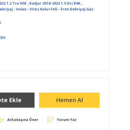
022 1.2 Tce H5F
,
Kadjar 2018-2022 1.5 Dci K9K
,
briyaj - Volan - Vites Kolu+Teli - Fren Debriyaj Gaz
S
KDV
te Ekle
Hemen Al
Arkadaşına Öner
Yorum Yaz