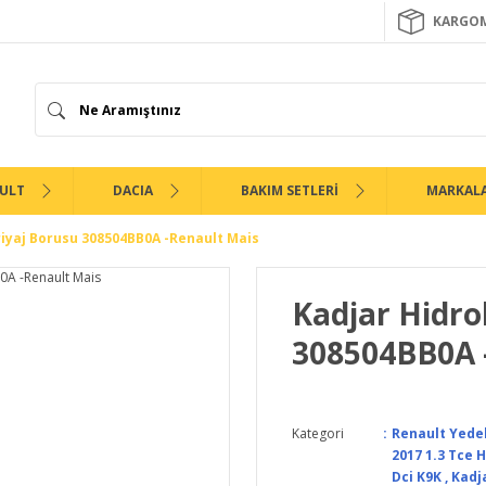
KARGOM
ULT
DACIA
BAKIM SETLERİ
MARKAL
riyaj Borusu 308504BB0A -Renault Mais
Kadjar Hidro
308504BB0A 
Kategori
Renault Yede
2017 1.3 Tce 
Dci K9K
,
Kadja