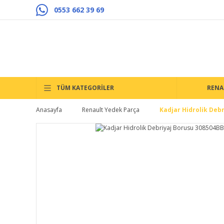
0553 662 39 69
TÜM KATEGORİLER
RENA
Anasayfa
Renault Yedek Parça
Kadjar Hidrolik Deb