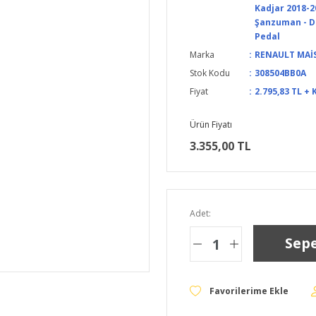
Kadjar 2018-2
Şanzuman - De
Pedal
Marka
RENAULT MAİ
Stok Kodu
308504BB0A
Fiyat
2.795,83 TL + 
Ürün Fiyatı
3.355,00 TL
Adet:
Sepe