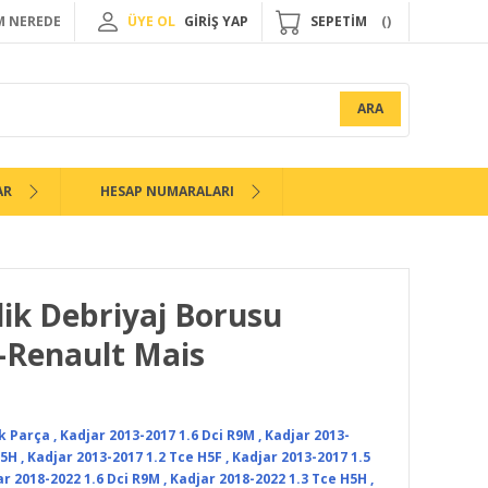
 NEREDE
ÜYE OL
GİRİŞ YAP
SEPETİM
ARA
AR
HESAP NUMARALARI
lik Debriyaj Borusu
-Renault Mais
k Parça
,
Kadjar 2013-2017 1.6 Dci R9M
,
Kadjar 2013-
H5H
,
Kadjar 2013-2017 1.2 Tce H5F
,
Kadjar 2013-2017 1.5
r 2018-2022 1.6 Dci R9M
,
Kadjar 2018-2022 1.3 Tce H5H
,