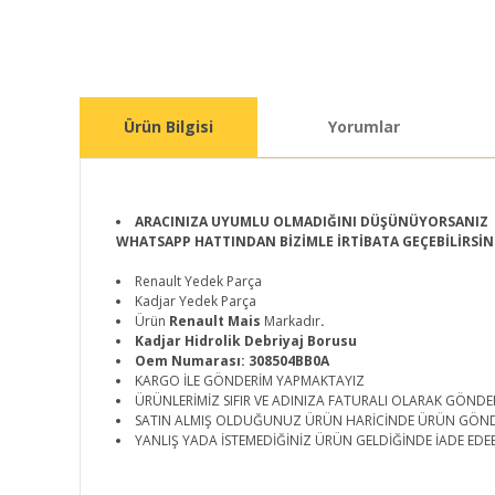
Ürün Bilgisi
Yorumlar
ARACINIZA UYUMLU OLMADIĞINI DÜŞÜNÜYORSANIZ
WHATSAPP HATTINDAN BİZİMLE İRTİBATA GEÇEBİLİRSİN
Renault Yedek Parça
Kadjar Yedek Parça
Ürün
Renault Mais
Markadır
.
Kadjar Hidrolik Debriyaj Borusu
Oem Numarası: 308504BB0A
KARGO İLE GÖNDERİM YAPMAKTAYIZ
ÜRÜNLERİMİZ SIFIR VE ADINIZA FATURALI OLARAK GÖNDE
SATIN ALMIŞ OLDUĞUNUZ ÜRÜN HARİCİNDE ÜRÜN GÖN
YANLIŞ YADA İSTEMEDİĞİNİZ ÜRÜN GELDİĞİNDE İADE EDEB