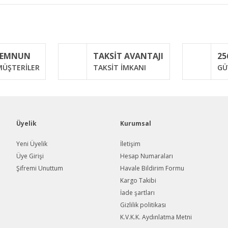
iğer konularda yetersiz gördüğünüz noktaları öneri formunu kullanarak taraf
Bu ürüne ilk yorumu siz yapın!
MEMNUN
TAKSİT AVANTAJI
25
Yorum Yaz
ÜŞTERİLER
TAKSİT İMKANI
GÜ
Üyelik
Kurumsal
Yeni Üyelik
İletişim
Üye Girişi
Hesap Numaraları
Şifremi Unuttum
Havale Bildirim Formu
Gönder
Kargo Takibi
İade şartları
Gizlilik politikası
K.V.K.K. Aydınlatma Metni