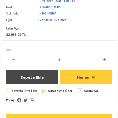
- Helezon - Gaz Fren Teli
Marka
RENAULT MAİS
Stok Kodu
480014EH0A
Fiyat
27.445,83 TL + KDV
Ürün Fiyatı
32.935,00 TL
Adet:
Sepete Ekle
Hemen Al
Arkadaşına Öner
Yorum Yaz
Paylaş: