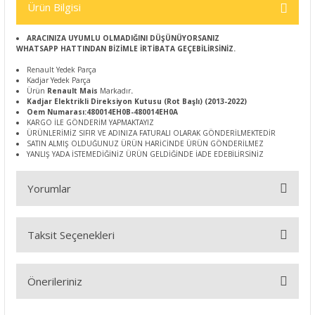
Ürün Bilgisi
ARACINIZA UYUMLU OLMADIĞINI DÜŞÜNÜYORSANIZ
WHATSAPP HATTINDAN BİZİMLE İRTİBATA GEÇEBİLİRSİNİZ.
Renault Yedek Parça
Kadjar Yedek Parça
Ürün
Renault Mais
Markadır
.
Kadjar Elektrikli Direksiyon Kutusu (Rot Başlı) (2013-2022)
Oem Numarası:480014EH0B-480014EH0A
KARGO İLE GÖNDERİM YAPMAKTAYIZ
ÜRÜNLERİMİZ SIFIR VE ADINIZA FATURALI OLARAK GÖNDERİLMEKTEDİR
SATIN ALMIŞ OLDUĞUNUZ ÜRÜN HARİCİNDE ÜRÜN GÖNDERİLMEZ
YANLIŞ YADA İSTEMEDİĞİNİZ ÜRÜN GELDİĞİNDE İADE EDEBİLİRSİNİZ
Yorumlar
Taksit Seçenekleri
Bu ürüne ilk yorumu siz yapın!
Önerileriniz
Yorum Yaz
Bu ürünün fiyat bilgisi, resim, ürün açıklamalarında ve diğer