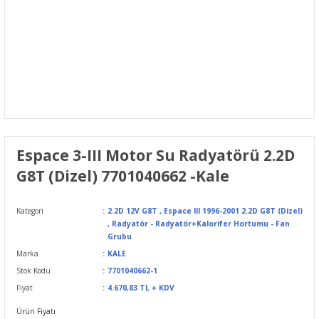
Espace 3-III Motor Su Radyatörü 2.2D
G8T (Dizel) 7701040662 -Kale
Kategori
2.2D 12V G8T
,
Espace III 1996-2001 2.2D G8T (Dizel)
,
Radyatör - Radyatör+Kalorifer Hortumu - Fan
Grubu
Marka
KALE
Stok Kodu
7701040662-1
Fiyat
4.670,83 TL + KDV
Ürün Fiyatı