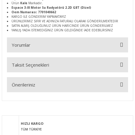
Ürün
Kale
Markadır
.
Espace 3-III Motor Su Radyatörü 2.2D G8T (Dizel)
Oem Numarası: 7701040662
KARGO İLE GÖNDERİM YAPMAKTAYIZ
ÜRÜNLERİMİZ SIFIR VE ADINIZA FATURALI OLARAK GÖNDERİLMEKTEDİR
SATIN ALMIŞ OLDUĞUNUZ ÜRÜN HARİCİNDE ÜRÜN GÖNDERİLMEZ
YANLIŞ YADA İSTEMEDİĞİNİZ ÜRÜN GELDİĞİNDE İADE EDEBİLİRSİNİZ
Yorumlar
Taksit Seçenekleri
Bu ürüne ilk yorumu siz yapın!
Önerileriniz
Yorum Yaz
Bu ürünün fiyat bilgisi, resim, ürün açıklamalarında ve diğer
konularda yetersiz gördüğünüz noktaları öneri formunu
kullanarak tarafımıza iletebilirsiniz.
Görüş ve önerileriniz için teşekkür ederiz.
HIZLI KARGO
TÜM TÜRKİYE
Ürün resmi kalitesiz, bozuk veya görüntülenemiyor.