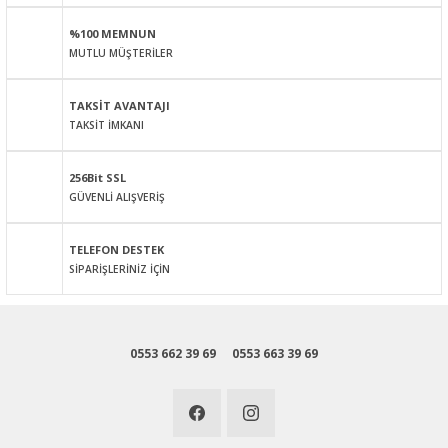
Ürün açıklamasında eksik bilgiler bulunuyor.
%100 MEMNUN
Ürün bilgilerinde hatalar bulunuyor.
MUTLU MÜŞTERİLER
Ürün fiyatı diğer sitelerden daha pahalı.
Bu ürüne benzer farklı alternatifler olmalı.
TAKSİT AVANTAJI
TAKSİT İMKANI
256Bit SSL
GÜVENLİ ALIŞVERİŞ
Gönder
TELEFON DESTEK
SİPARİŞLERİNİZ İÇİN
0553 662 39 69
0553 663 39 69