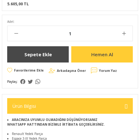
5.605,00 TL
Adet:
Sepete Ekle
Hemen Al
Arkadaşına Öner
Yorum Yaz
Paylaş:
Ürün Bilgisi
ARACINIZA UYUMLU OLMADIĞINI DÜŞÜNÜYORSANIZ
WHATSAPP HATTINDAN BİZİMLE İRTİBATA GEÇEBİLİRSİNİZ.
Renault Yedek Parça
Espace 3-III Yedek Parça