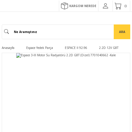
KARGOM NEREDE
ARA
Anasayfa
Espace Yedek Parça
ESPACE II 92-96
2.2D 12V G8T
E