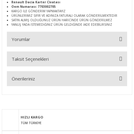
Renault Dacia Karter Civatası
Oem Numarası: 7703002705
KARGO İLE GÖNDERİM YAPMAKTAYIZ
ÜRÜNLERİMİZ SIFIR VE ADINIZA FATURALI OLARAK GÖNDERİLMEKTEDİR
SATIN ALMIŞ OLDUĞUNUZ ÜRÜN HARİCİNDE ÜRÜN GÖNDERİLMEZ
YANLIŞ YADA İSTEMEDİĞİNİZ ÜRÜN GELDİĞİNDE İADE EDEBİLİRSİNİZ
Yorumlar
Taksit Seçenekleri
Bu ürüne ilk yorumu siz yapın!
Önerileriniz
Yorum Yaz
Bu ürünün fiyat bilgisi, resim, ürün açıklamalarında ve diğer
konularda yetersiz gördüğünüz noktaları öneri formunu
kullanarak tarafımıza iletebilirsiniz.
Görüş ve önerileriniz için teşekkür ederiz.
HIZLI KARGO
TÜM TÜRKİYE
Ürün resmi kalitesiz, bozuk veya görüntülenemiyor.
Ürün açıklamasında eksik bilgiler bulunuyor.