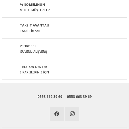
%100 MEMNUN
Ürün bilgilerinde hatalar bulunuyor.
MUTLU MÜŞTERİLER
Ürün fiyatı diğer sitelerden daha pahalı.
Bu ürüne benzer farklı alternatifler olmalı.
TAKSİT AVANTAJI
TAKSİT İMKANI
256Bit SSL
GÜVENLİ ALIŞVERİŞ
Gönder
TELEFON DESTEK
SİPARİŞLERİNİZ İÇİN
0553 662 39 69
0553 663 39 69