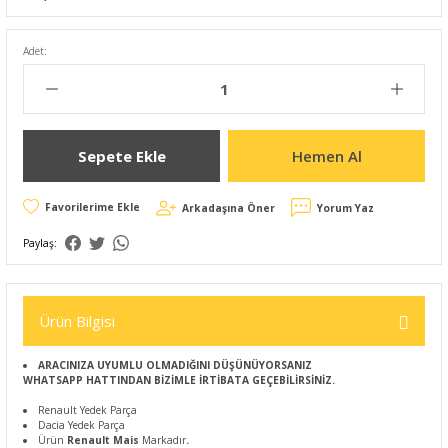
Adet:
Sepete Ekle
Hemen Al
Arkadaşına Öner
Yorum Yaz
Paylaş:
Ürün Bilgisi
ARACINIZA UYUMLU OLMADIĞINI DÜŞÜNÜYORSANIZ
WHATSAPP HATTINDAN BİZİMLE İRTİBATA GEÇEBİLİRSİNİZ.
Renault Yedek Parça
Dacia Yedek Parça
Ürün
Renault Mais
Markadır
.