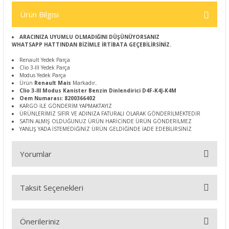
Ürün Bilgisi
ARACINIZA UYUMLU OLMADIĞINI DÜŞÜNÜYORSANIZ
WHATSAPP HATTINDAN BİZİMLE İRTİBATA GEÇEBİLİRSİNİZ.
Renault Yedek Parça
Clio 3-III Yedek Parça
Modus Yedek Parça
Ürün
Renault Mais
Markadır
.
Clio 3-III Modus Kanister Benzin Dinlendirici D4F-K4J-K4M
Oem Numarası: 8200366402
KARGO İLE GÖNDERİM YAPMAKTAYIZ
ÜRÜNLERİMİZ SIFIR VE ADINIZA FATURALI OLARAK GÖNDERİLMEKTEDİR
SATIN ALMIŞ OLDUĞUNUZ ÜRÜN HARİCİNDE ÜRÜN GÖNDERİLMEZ
YANLIŞ YADA İSTEMEDİĞİNİZ ÜRÜN GELDİĞİNDE İADE EDEBİLİRSİNİZ
Yorumlar
Taksit Seçenekleri
Bu ürüne ilk yorumu siz yapın!
Önerileriniz
Yorum Yaz