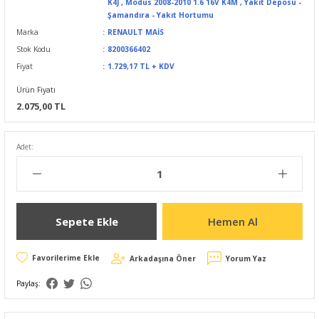
K4J
,
Modus 2008-2010 1.6 16V K4M
,
Yakıt Deposu -
Şamandıra - Yakıt Hortumu
Marka
RENAULT MAİS
Stok Kodu
8200366402
Fiyat
1.729,17 TL + KDV
Ürün Fiyatı
2.075,00 TL
Adet:
Sepete Ekle
Hemen Al
Arkadaşına Öner
Yorum Yaz
Paylaş: