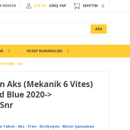
 NEREDE
ÜYE OL
GİRİŞ YAP
SEPETİM
ARA
AR
HESAP NUMARALARI
1019386R -Snr
Ön Aks (Mekanik 6 Vites)
d Blue 2020->
-Snr
n Takım - Aks - Fren - Direksiyon - Motor Şanzuman