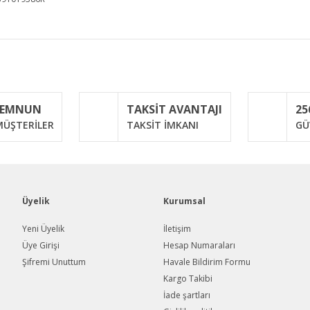
iğer konularda yetersiz gördüğünüz noktaları öneri formunu kullanarak taraf
Bu ürüne ilk yorumu siz yapın!
MEMNUN
TAKSİT AVANTAJI
25
Yorum Yaz
ÜŞTERİLER
TAKSİT İMKANI
GÜ
Üyelik
Kurumsal
Yeni Üyelik
İletişim
Üye Girişi
Hesap Numaraları
Şifremi Unuttum
Havale Bildirim Formu
Gönder
Kargo Takibi
İade şartları