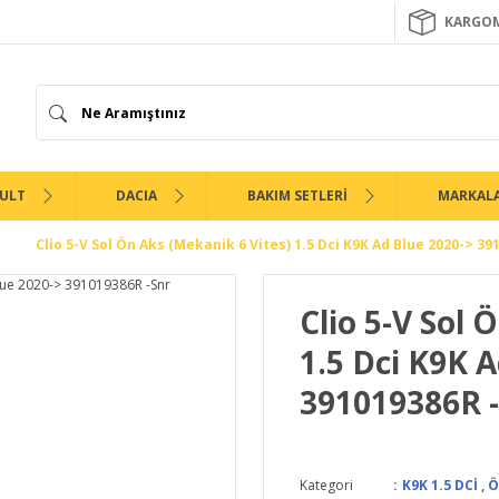
KARGOM
ULT
DACIA
BAKIM SETLERİ
MARKAL
Clio 5-V Sol Ön Aks (Mekanik 6 Vites) 1.5 Dci K9K Ad Blue 2020-> 39
Clio 5-V Sol 
1.5 Dci K9K A
391019386R 
Kategori
K9K 1.5 DCİ
,
Ö