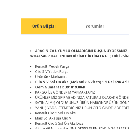
Ürün Bilgisi
Yorumlar
ARACINIZA UYUMLU OLMADIĞINI DÜŞÜNÜYORSANIZ
WHATSAPP HATTINDAN BİZİMLE İRTİBATA GEÇEBİLİRSİN
Renault Yedek Parça
Clio 5-V Yedek Parça
Ürün
Snr
Markadır
.
Clio 5-V Sol Ön Aks (Mekanik 6 Vites) 1.5 Dci K9K Ad
Oem Numarası: 391019386R
KARGO İLE GÖNDERİM YAPMAKTAYIZ
ÜRÜNLERİMİZ SIFIR VE ADINIZA FATURALI OLARAK GÖNDE
SATIN ALMIŞ OLDUĞUNUZ ÜRÜN HARİCİNDE ÜRÜN GÖN
YANLIŞ YADA İSTEMEDİĞİNİZ ÜRÜN GELDİĞİNDE İADE EDEB
Renault Clio 5 Sol Ön Aks
Mais Sol Aks Bja Clıo V
Renault Clio 5 Sol Ön Aks Dizel
Alternatif Numaralar: SNR DK55243 RN-8241 MGA-73778