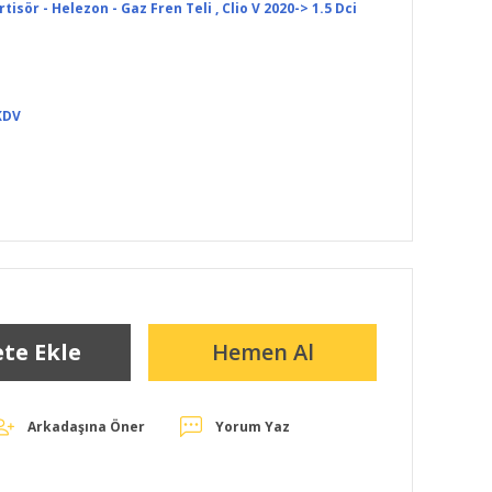
tisör - Helezon - Gaz Fren Teli
,
Clio V 2020-> 1.5 Dci
KDV
te Ekle
Hemen Al
Arkadaşına Öner
Yorum Yaz