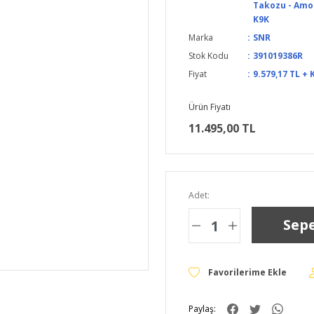
Takozu - Amor
K9K
Marka
SNR
Stok Kodu
391019386R
Fiyat
9.579,17 TL + 
Ürün Fiyatı
11.495,00 TL
Adet:
Sepe
Paylaş: