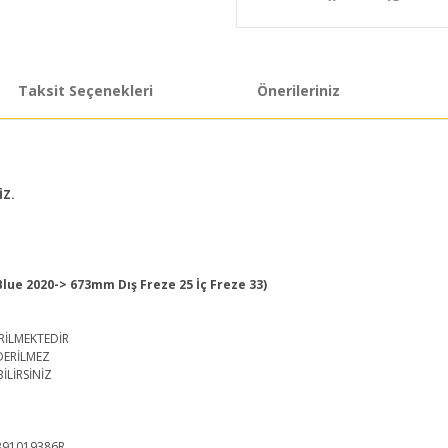
Taksit Seçenekleri
Önerileriniz
İZ.
 Blue 2020-> 673mm Dış Freze 25 İç Freze 33)
RİLMEKTEDİR
DERİLMEZ
İLİRSİNİZ
 391019386R