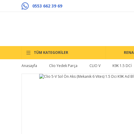
0553 662 39 69
TÜM KATEGORİLER
RENA
Anasayfa
Clio Yedek Parça
CLIO V
K9K 1.5 DCİ