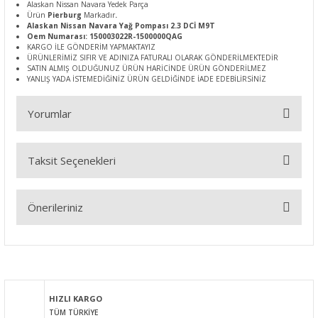
Alaskan Nissan Navara Yedek Parça
Ürün
Pierburg
Markadır
.
Alaskan Nissan Navara Yağ Pompası 2.3 DCİ M9T
Oem Numarası: 150003022R-1500000QAG
KARGO İLE GÖNDERİM YAPMAKTAYIZ
ÜRÜNLERİMİZ SIFIR VE ADINIZA FATURALI OLARAK GÖNDERİLMEKTEDİR
SATIN ALMIŞ OLDUĞUNUZ ÜRÜN HARİCİNDE ÜRÜN GÖNDERİLMEZ
YANLIŞ YADA İSTEMEDİĞİNİZ ÜRÜN GELDİĞİNDE İADE EDEBİLİRSİNİZ
Yorumlar
Taksit Seçenekleri
Bu ürüne ilk yorumu siz yapın!
Önerileriniz
Yorum Yaz
Bu ürünün fiyat bilgisi, resim, ürün açıklamalarında ve diğer
konularda yetersiz gördüğünüz noktaları öneri formunu
kullanarak tarafımıza iletebilirsiniz.
Görüş ve önerileriniz için teşekkür ederiz.
HIZLI KARGO
TÜM TÜRKİYE
Ürün resmi kalitesiz, bozuk veya görüntülenemiyor.