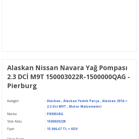
Alaskan Nissan Navara Yağ Pompası
2.3 DCİ M9T 150003022R-1500000QAG -
Pierburg
Kategori
Alaskan
,
Alaskan Yedek Parça
,
Alaskan 2016->
2.3 Dci M9T
,
Motor Malzemeleri
Marka
PIERBURG
Stok Kodu
150003022R
Fiyat
15.966,67 TL + KDV