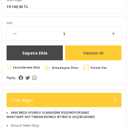
Ürün Fiyatı
19.160,00 TL
Adet:
Sepete Ekle
Hemen Al
Arkadaşına Öner
Yorum Yaz
Paylaş:
Ürün Bilgisi
ARACINIZA UYUMLU OLMADIĞINI DÜŞÜNÜYORSANIZ
WHATSAPP HATTINDAN BİZİMLE İRTİBATA GEÇEBİLİRSİNİZ.
Renault Yedek Parça