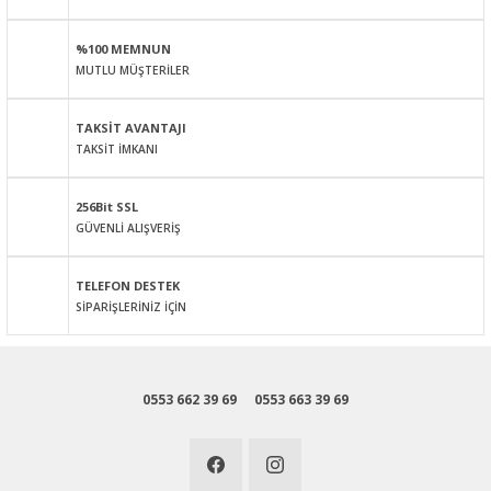
Ürün açıklamasında eksik bilgiler bulunuyor.
%100 MEMNUN
Ürün bilgilerinde hatalar bulunuyor.
MUTLU MÜŞTERİLER
Ürün fiyatı diğer sitelerden daha pahalı.
Bu ürüne benzer farklı alternatifler olmalı.
TAKSİT AVANTAJI
TAKSİT İMKANI
256Bit SSL
GÜVENLİ ALIŞVERİŞ
Gönder
TELEFON DESTEK
SİPARİŞLERİNİZ İÇİN
0553 662 39 69
0553 663 39 69