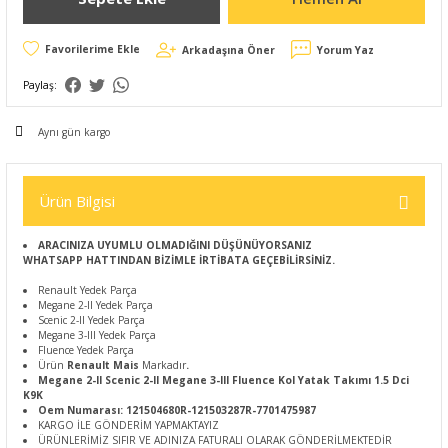
Arkadaşına Öner
Yorum Yaz
Paylaş:
Aynı gün kargo
Ürün Bilgisi
ARACINIZA UYUMLU OLMADIĞINI DÜŞÜNÜYORSANIZ
WHATSAPP HATTINDAN BİZİMLE İRTİBATA GEÇEBİLİRSİNİZ.
Renault Yedek Parça
Megane 2-II Yedek Parça
Scenic 2-II Yedek Parça
Megane 3-III Yedek Parça
Fluence Yedek Parça
Ürün
Renault Mais
Markadır
.
Megane 2-II Scenic 2-II Megane 3-III Fluence Kol Yatak Takımı 1.5 Dci
K9K
Oem Numarası: 121504680R-121503287R-7701475987
KARGO İLE GÖNDERİM YAPMAKTAYIZ
ÜRÜNLERİMİZ SIFIR VE ADINIZA FATURALI OLARAK GÖNDERİLMEKTEDİR