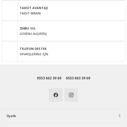
Bu ürüne benzer farklı alternatifler olmalı.
TAKSİT AVANTAJI
TAKSİT İMKANI
256Bit SSL
GÜVENLİ ALIŞVERİŞ
Gönder
TELEFON DESTEK
SİPARİŞLERİNİZ İÇİN
0553 662 39 69
0553 663 39 69
Üyelik