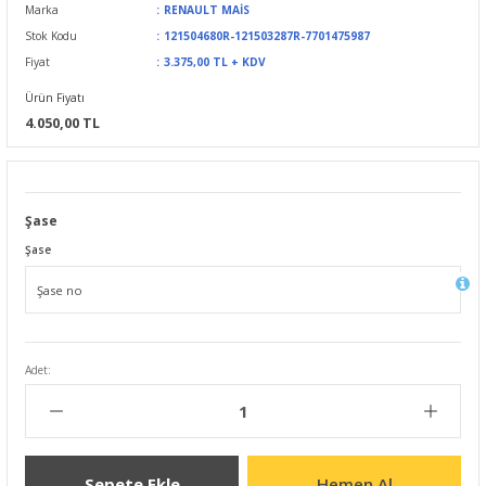
Marka
RENAULT MAİS
Stok Kodu
121504680R-121503287R-7701475987
Fiyat
3.375,00 TL + KDV
Ürün Fiyatı
4.050,00 TL
Şase
Şase
Adet:
Sepete Ekle
Hemen Al