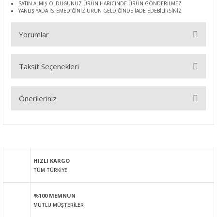
SATIN ALMIŞ OLDUĞUNUZ ÜRÜN HARİCİNDE ÜRÜN GÖNDERİLMEZ
YANLIŞ YADA İSTEMEDİĞİNİZ ÜRÜN GELDİĞİNDE İADE EDEBİLİRSİNİZ
Yorumlar
Taksit Seçenekleri
Bu ürüne ilk yorumu siz yapın!
Önerileriniz
Yorum Yaz
Bu ürünün fiyat bilgisi, resim, ürün açıklamalarında ve diğer
konularda yetersiz gördüğünüz noktaları öneri formunu
kullanarak tarafımıza iletebilirsiniz.
Görüş ve önerileriniz için teşekkür ederiz.
HIZLI KARGO
TÜM TÜRKİYE
Ürün resmi kalitesiz, bozuk veya görüntülenemiyor.
Ürün açıklamasında eksik bilgiler bulunuyor.
%100 MEMNUN
Ürün bilgilerinde hatalar bulunuyor.
MUTLU MÜŞTERİLER
Ürün fiyatı diğer sitelerden daha pahalı.