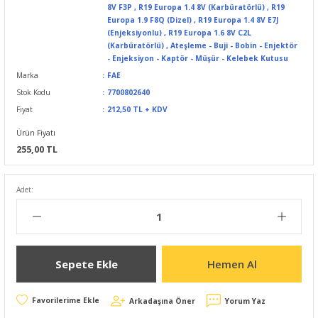
8V F3P
,
R19 Europa 1.4 8V (Karbüratörlü)
,
R19
Europa 1.9 F8Q (Dizel)
,
R19 Europa 1.4 8V E7J
(Enjeksiyonlu)
,
R19 Europa 1.6 8V C2L
(Karbüratörlü)
,
Ateşleme - Buji - Bobin - Enjektör
- Enjeksiyon - Kaptör - Müşür - Kelebek Kutusu
Marka
FAE
Stok Kodu
7700802640
Fiyat
212,50 TL + KDV
Ürün Fiyatı
255,00 TL
Adet:
Sepete Ekle
Hemen Al
Arkadaşına Öner
Yorum Yaz