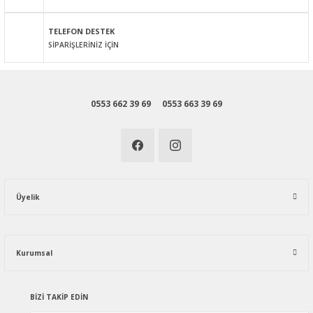
Gönder
TELEFON DESTEK
SİPARİŞLERİNİZ İÇİN
0553 662 39 69
0553 663 39 69
Üyelik
Kurumsal
BİZİ TAKİP EDİN