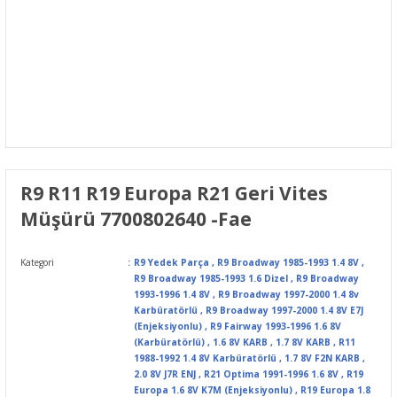
R9 R11 R19 Europa R21 Geri Vites
Müşürü 7700802640 -Fae
Kategori
R9 Yedek Parça
,
R9 Broadway 1985-1993 1.4 8V
,
R9 Broadway 1985-1993 1.6 Dizel
,
R9 Broadway
1993-1996 1.4 8V
,
R9 Broadway 1997-2000 1.4 8v
Karbüratörlü
,
R9 Broadway 1997-2000 1.4 8V E7J
(Enjeksiyonlu)
,
R9 Fairway 1993-1996 1.6 8V
(Karbüratörlü)
,
1.6 8V KARB
,
1.7 8V KARB
,
R11
1988-1992 1.4 8V Karbüratörlü
,
1.7 8V F2N KARB
,
2.0 8V J7R ENJ
,
R21 Optima 1991-1996 1.6 8V
,
R19
Europa 1.6 8V K7M (Enjeksiyonlu)
,
R19 Europa 1.8