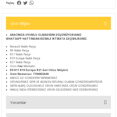
Paylaş:
Ürün Bilgisi
ARACINIZA UYUMLU OLMADIĞINI DÜŞÜNÜYORSANIZ
WHATSAPP HATTINDAN BİZİMLE İRTİBATA GEÇEBİLİRSİNİZ.
Renault Yedek Parça
R9 Yedek Parça
R11 Yedek Parça
R19 Europa Yedek Parça
R21 Yedek Parça
Ürün
Fae
Markadır
.
R9 R11 R19 Europa R21 Geri Vites Müşürü
Oem Numarası: 7700802640
KARGO İLE GÖNDERİM YAPMAKTAYIZ
ÜRÜNLERİMİZ SIFIR VE ADINIZA FATURALI OLARAK GÖNDERİLMEKTEDİR
SATIN ALMIŞ OLDUĞUNUZ ÜRÜN HARİCİNDE ÜRÜN GÖNDERİLMEZ
YANLIŞ YADA İSTEMEDİĞİNİZ ÜRÜN GELDİĞİNDE İADE EDEBİLİRSİNİZ
Yorumlar