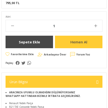
795,00 TL
Adet:
Sepete Ekle
Hemen Al
Arkadaşına Öner
Yorum Yaz
Paylaş:
Ürün Bilgisi
ARACINIZA UYUMLU OLMADIĞINI DÜŞÜNÜYORSANIZ
WHATSAPP HATTINDAN BİZİMLE İRTİBATA GEÇEBİLİRSİNİZ.
Renault Yedek Parça
R21 TXE Concorde Yedek Parça