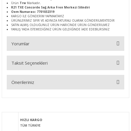
Ürün
Trw
Markadır
.
R21 TXE Concorde Sağ Arka Fren Merkezi Silindiri
Oem Numarası: 7701032319
KARGO İLE GÖNDERİM YAPMAKTAYIZ
ÜRÜNLERİMİZ SIFIR VE ADINIZA FATURALI OLARAK GÖNDERİLMEKTEDİR
SATIN ALMIŞ OLDUĞUNUZ ÜRÜN HARİCİNDE ÜRÜN GÖNDERİLMEZ
YANLIŞ YADA İSTEMEDİĞİNİZ ÜRÜN GELDİĞİNDE İADE EDEBİLİRSİNİZ
Yorumlar
Taksit Seçenekleri
Bu ürüne ilk yorumu siz yapın!
Önerileriniz
Yorum Yaz
Bu ürünün fiyat bilgisi, resim, ürün açıklamalarında ve diğer
konularda yetersiz gördüğünüz noktaları öneri formunu
kullanarak tarafımıza iletebilirsiniz.
Görüş ve önerileriniz için teşekkür ederiz.
HIZLI KARGO
TÜM TÜRKİYE
Ürün resmi kalitesiz, bozuk veya görüntülenemiyor.