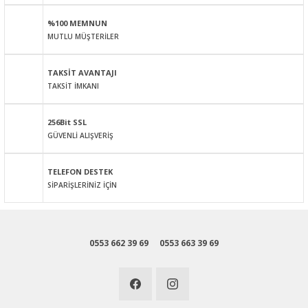
Ürün açıklamasında eksik bilgiler bulunuyor.
%100 MEMNUN
Ürün bilgilerinde hatalar bulunuyor.
MUTLU MÜŞTERİLER
Ürün fiyatı diğer sitelerden daha pahalı.
Bu ürüne benzer farklı alternatifler olmalı.
TAKSİT AVANTAJI
TAKSİT İMKANI
256Bit SSL
GÜVENLİ ALIŞVERİŞ
Gönder
TELEFON DESTEK
SİPARİŞLERİNİZ İÇİN
0553 662 39 69
0553 663 39 69