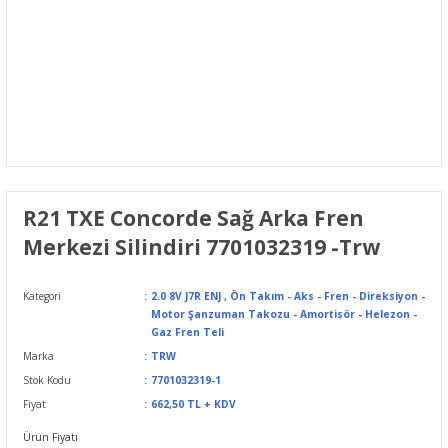
R21 TXE Concorde Sağ Arka Fren
Merkezi Silindiri 7701032319 -Trw
Kategori
2.0 8V J7R ENJ
,
Ön Takım - Aks - Fren - Direksiyon -
Motor Şanzuman Takozu - Amortisör - Helezon -
Gaz Fren Teli
Marka
TRW
Stok Kodu
7701032319-1
Fiyat
662,50 TL + KDV
Ürün Fiyatı